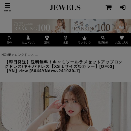
menu
ミニドレス
ランキング
お気に入り
新作
浴衣
水着
商品検索
HOME
>
ロングドレス
>
【即日発送】送料無料！キャミソールラメセットアップロングドレス/キ
【即日発送】送料無料！キャミソールラメセットアップロン
グドレス/キャバドレス【XS-Lサイズ/5カラー】[OF03]
【YN】dzw
[
5044YNdzw-241030-1
]