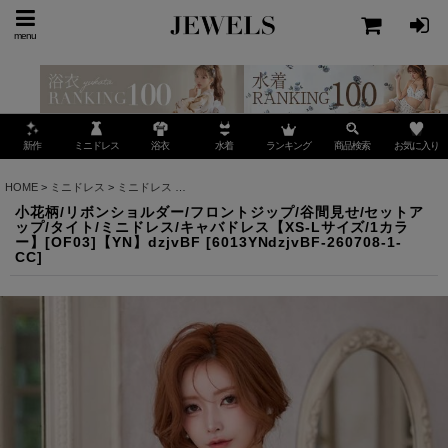
menu
ミニドレス
ランキング
お気に入り
新作
浴衣
水着
商品検索
HOME
>
ミニドレス
>
ミニドレス
>
小花柄/リボンショルダー/フロントジップ/谷間見せ/セット
小花柄/リボンショルダー/フロントジップ/谷間見せ/セットア
ップ/タイト/ミニドレス/キャバドレス【XS-Lサイズ/1カラ
ー】[OF03]【YN】dzjvBF
[
6013YNdzjvBF-260708-1-
CC
]