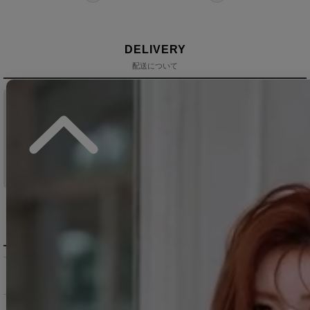
DELIVERY
配送について
税込11,000
送料無料
円以上ご注文で
15:00まで
当日発送
のご注文
※日曜祝日は除く。15時以降は翌営業日発送となります。
＞ 地域別の配達日数目安・詳細はこちら
MENU / GUIDE
メニュー・お買い物ガイド
商品を探す（カテゴリ・検索）