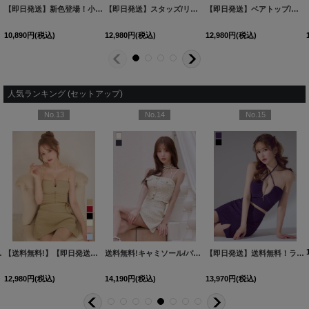
【即日発送】新色登場！小花柄/キャミソール/リボン/フレア/ミニドレス/キャバドレス【XS-Lサイズ/2カラー】[OF01]【SB】dzmvBF
【即日発送】スタッズ/リボン/ホルターネック/2段ティアード/フレアー/谷間見せ/スーツ生地/ミニドレス/キャバドレス【XS-Mサイズ/2カラー】[OF03]【YN】dzwuBF
【即日発送】ベアトップ/キャミソール/ビジュー/チョーカー/フロントジップ/シフォン/フレア/Aライン/ミニドレス/キャバドレス【S-Mサイズ/2カラー】[OF03]【YN】dzqvBF
10,890
円
(税込)
12,980
円
(税込)
12,980
円
(税込)
人気ランキング (セットアップ)
No.13
No.14
No.15
AG-260801-1-CC
-XLサイズ/4カラー】[OF01]【SB】dzquAG
]
【送料無料!】【即日発送】新色登場!リボンチェーンツイードセットアップキャミドレス/キャバドレス【XS-Lサイズ/6カラー】[OF03] 【YN】dzw
[
6013YNdzjvBF-260708-1-CC
[
AG5423YNdzwg-250825-2
送料無料!キャミソール/パイピング/リボンチョーカー/Aライン/小花柄/デニム/バイカラー/セットアップ/ミニドレス/キャバドレス【XS-Mサイズ/2カラー】[OF03]【YN】dzwvAG【一部予約商品/9月上旬発送予定】
]
[
5847YNdzwvAG
]
【即日発送】送料無料！ラメホルターネックスリットタイトミニドレス/キャバドレス【XS-Mサイズ/2カラー】[OF03]【YN】dzcv
12,980
円
(税込)
14,190
円
(税込)
13,970
円
(税込)