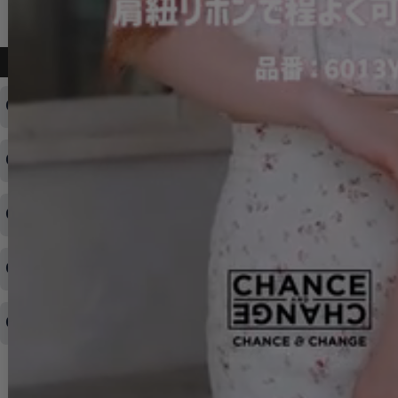
よくある質問
ログインID・パスワードを忘れてしまった
注文内容の変更・キャンセルをしたい
◆下記ページより、ログインIDの変更が可能です。
ログイン情報をお忘れの方はコチラ＞＞
どのような支払方法が可能ですか？
◆即日発送を行なっている関係上、午後以降のご連絡やキャンセル
はご対応できない場合がございます。
ご希望の場合は、お早めにご連絡を頂けますようお願い致します。
商品や配送日時など、注文内容の変更はできますか？
※発送後、発送準備が完了しお手続きが間に合わない場合は変更、
◆代金引換・クレジットカード・携帯キャリア決済・おねだり決
キャンセルをお断りさせて頂くことはがありますのであらかじめご
済・AmazonPayなどがございます。
了承ください。
領収書を発行してほしい
◆商品発送前の変更は承っております。
すでに発送手配済みで、変更処理が間に合わない場合はご容赦くだ
さい。
その他よくある質問はこちら▼
◆領収書はご希望頂いた場合のみ発行しております。