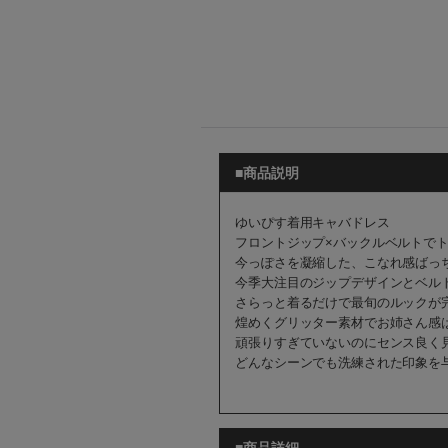
■商品説明
ゆいぴす着用キャバドレス
フロントジップ×バックルベルトで
今っぽさを凝縮した、こなれ感ばっ
今季大注目のジップデザインとベル
さらっと着るだけで最旬のルックが
煌めくグリッター素材でお姉さん感
頑張りすぎていないのにセンス良く
どんなシーンでも洗練された印象を