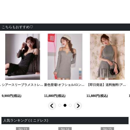
こちらもおすすめ♡
ラー】[OF03]【YN】dzwvCA
シアースリーブラメストレッチミディアムドレス/キャバドレス【S-Mサイズ/1カラー】[OF03]【IM】dzq
[
AR-NE116-SV-2408
新色登場!オフショル/ロングスリーブ/フロントジップ/リボンビジュー/ストレッチ/無地/タイト/ミニドレス/キャバドレス【XS-Lサイズ/4カラー】[OF03]【YN】dzwBF
]
【即日発送】送料無料!アメスリビジューシフォンティアードミニドレス/２段フリル/キャバドレス【XS-Mサイズ/1カラー】[OF01]【SB】
9,900
円
(税込)
11,880
円
(税込)
11,880
円
(税込)
人気ランキング (ミニドレス)
No.13
No.14
No.15