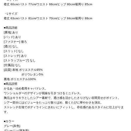
着丈 60cm/バスト 77cm/ウエスト 66cm/ヒップ 80cm/裾周り 85cm
・Lサイズ
着丈 63cm/バスト 81cm/ウエスト 70cm/ヒップ 84cm/裾周り 88cm
■商品詳細
[裏地] あり
[パッド] あり
[ファスナー] 後ろ
[透け] なし
[スリット] なし
[ストレッチ] あり
[ストラップループ] なし
[付属品] なし
[品質] 表地 ポリエステル95%
ポリウレタン5%
裏地 ポリエステル100%
■商品説明
かるあ・ゆめ着用キャバドレス。
ワンショルダーのデザインが視線を引きつけるミニドレス。
胸元はキラキラとしたシアー素材で、透け感を活かしたさりげない谷間見せがポイント。
シアー部分にはビジューをたっぷり散りばめ、動くたびに華やかさを演出。
ストレッチ生地でボディラインにきれいにフィットし、存在感のあるスタイルに仕上がりま
す。
■カラー
グレー(灰色)
グレージュ(薄灰茶)