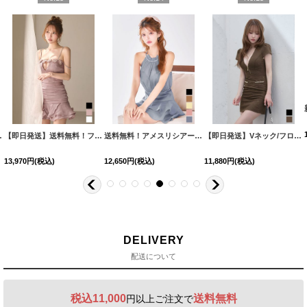
2YNdzwuAGO-260706-1
XS-Mサイズ/2カラー】[OF01]【SB】IA
[
3740SBdzmvSK-260721-1
[
3551SBdzquAG-260801-2
]
【即日発送】送料無料！フラワーモチーフキャミセットアップミニドレス/キャバドレス【XS-Mサイズ/3カラー】[OF03]【YN】dzcvBF
]
]
[
8560SBdzmvIA-260717-1-CC
送料無料！アメスリシアービジューティアードフレアワンピース/２段フリル/キャバドレス【XS-Mサイズ/5カラー】[OF03] 【YN】dzwvIA【一部予約商品/9月中旬発送予定】
]
[
603
【即日発送】Vネック/フロントジップ/ショートスリーブ/スーツ生地/ラメ/タイト/ミニドレス/キャバドレス【XS-Mサイズ/2カラー】[OF01]【SB】dzquAGO
13,970
円
(税込)
12,650
円
(税込)
11,880
円
(税込)
DELIVERY
配送について
税込11,000
送料無料
円以上ご注文で