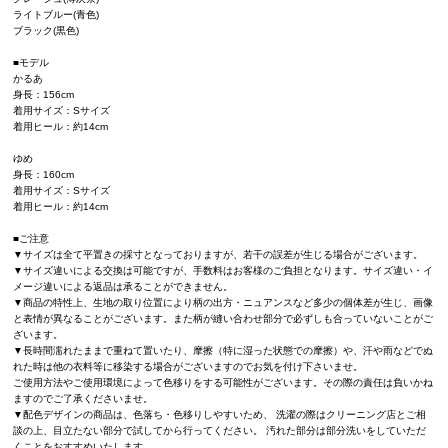
ライトブルー(青色)
ブラック(黒色)
■モデル
かるあ
身長：156cm
着用サイズ：Sサイズ
着用ヒール：約14cm
ゆめ
身長：160cm
着用サイズ：Sサイズ
着用ヒール：約14cm
■ご注意
▼サイズは全て平置きの採寸となっておりますが、若干の誤差が生じる場合がございます。
▼サイズ違いによる交換は可能ですが、手数料はお客様のご負担となります。サイズ違い・イ
メージ違いによる返品は承ることができません。
▼商品の特性上、生地の取り位置により柄の出方・ニュアンスなど多少の個体差が生じ、画像
と表情が異なることがございます。また柄が縫い合わせ部分で必ずしも合っていないことがご
ざいます。
▼長時間濡れたままで重ねて置いたり、摩擦（特に湿った状態での摩擦）や、汗や雨などでぬ
れた時は他の衣料等に移染する場合がございますのでお気を付け下さいませ。
ご使用方法やご使用環境によって色移りをする可能性がございます。その際の責任は負いかね
ますのでご了承くださいませ。
▼配色デザインの商品は、色落ち・色移りしやすいため、 洗濯の際はクリーニング店とご相
談の上、目立たない部分で試してから行ってください。 汚れた部分は部分洗いをしていただ
くことをおすすめいたします。