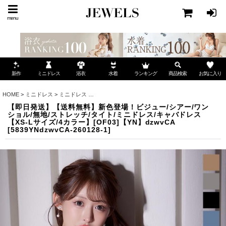
menu
ミニドレス
ランキング
お気に入り
新作
浴衣
水着
商品検索
HOME
>
ミニドレス
>
ミニドレス
>
【即日発送】【送料無料】新色登場！ビジュー/シアー/ワン
【即日発送】【送料無料】新色登場！ビジュー/シアー/ワン
ショル/無地/ストレッチ/タイト/ミニドレス/キャバドレス
【XS-Lサイズ/4カラー】[OF03]【YN】dzwvCA
[
5839YNdzwvCA-260128-1
]