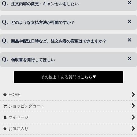
注文内容の変更・キャンセルをしたい
◆下記ページより、ログインIDの変更が可能です。
ログイン情報をお忘れの方はコチラ＞＞
どのような支払方法が可能ですか？
◆即日発送を行なっている関係上、午後以降のご連絡やキャンセル
はご対応できない場合がございます。
ご希望の場合は、お早めにご連絡を頂けますようお願い致します。
商品や配送日時など、注文内容の変更はできますか？
※発送後、発送準備が完了しお手続きが間に合わない場合は変更、
◆代金引換・クレジットカード・携帯キャリア決済・おねだり決
キャンセルをお断りさせて頂くことはがありますのであらかじめご
済・AmazonPayなどがございます。
了承ください。
領収書を発行してほしい
◆商品発送前の変更は承っております。
すでに発送手配済みで、変更処理が間に合わない場合はご容赦くだ
さい。
その他よくある質問はこちら▼
◆領収書はご希望頂いた場合のみ発行しております。
【これからご注文する場合】
HOME
STEP2「お届け先・お支払い」ページにて備考欄に下記の記載をお
願いします。
ショッピングカート
①領収書希望
②宛名（空欄は上様は不可）
マイページ
③但し書き（空欄やお品代は不可）
＞詳細は画像をタップ＜
お気に入り
【すでにご注文が完了している場合】