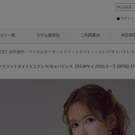
ログイン
ゴリ一覧
モデル着用別
ご利用案内
特定商
送】送料無料！ラメホルターネックスリットタイトミニドレス/キャバドレス【XS-M
ットタイトミニドレス/キャバドレス【XS-Mサイズ/2カラー】[OF03]【YN