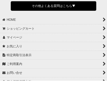
さい。
その他よくある質問はこちら▼
◆領収書はご希望頂いた場合のみ発行しております。
【これからご注文する場合】
HOME
STEP2「お届け先・お支払い」ページにて備考欄に下記の記載をお
願いします。
ショッピングカート
①領収書希望
②宛名（空欄は上様は不可）
マイページ
③但し書き（空欄やお品代は不可）
＞詳細は画像をタップ＜
お気に入り
【すでにご注文が完了している場合】
特定商取引法表示
①お電話・メール・LINEにて領収書希望の連絡をお願い致します
②後日、郵送にて領収書を送らせて頂きます。
ご利用案内
【マイページから発行する場合】
お問い合せ
①マイページから購入履歴→購入内容→領収書発行を選択。
②後日、郵送にて領収書を送らせて頂きます。
個人情報保護方針
PCサイト