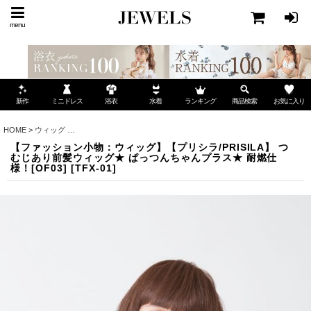
menu
ミニドレス
ランキング
お気に入り
新作
浴衣
水着
商品検索
HOME
>
ウィッグ
>
【ファッション小物：ウィッグ】【プリシラ/PRISILA】 つむじあり前
【ファッション小物：ウィッグ】【プリシラ/PRISILA】 つ
むじあり前髪ウィッグ★ ぱっつんちゃんプラス★ 耐燃仕
様！[OF03]
[
TFX-01
]