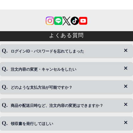
よくある質問
ログインID・パスワードを忘れてしまった
注文内容の変更・キャンセルをしたい
◆下記ページより、ログインIDの変更が可能です。
ログイン情報をお忘れの方はコチラ＞＞
どのような支払方法が可能ですか？
◆即日発送を行なっている関係上、午後以降のご連絡やキャンセル
はご対応できない場合がございます。
ご希望の場合は、お早めにご連絡を頂けますようお願い致します。
商品や配送日時など、注文内容の変更はできますか？
※発送後、発送準備が完了しお手続きが間に合わない場合は変更、
◆代金引換・クレジットカード・携帯キャリア決済・おねだり決
キャンセルをお断りさせて頂くことはがありますのであらかじめご
済・AmazonPayなどがございます。
了承ください。
領収書を発行してほしい
◆商品発送前の変更は承っております。
すでに発送手配済みで、変更処理が間に合わない場合はご容赦くだ