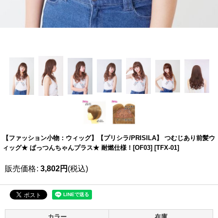
【ファッション小物：ウィッグ】【プリシラ/PRISILA】 つむじあり前髪ウ
ィッグ★ ぱっつんちゃんプラス★ 耐燃仕様！[OF03]
[
TFX-01
]
販売価格
:
3,802
円
(税込)
カラー
在庫