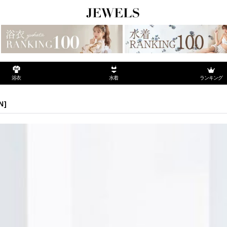
ランキング
浴衣
水着
N
]