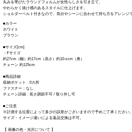
丸みを帯びたラウンドフォルムが女性らしさを引き立て、
やわらかく抜け感のあるスタイルに仕上げます。
ショルダーベルト付きなので、気分やシーンに合わせて持ち方をアレンジ
■カラー
ホワイト
ブラウン
■サイズ[cm]
・Fサイズ
約27cm（幅）約17cm（高さ）約10-zcm（奥）
チェーン 約125cm
■商品詳細
収納ポケット : 0カ所
ファスナー：なし
チェーン詳細 : 長さ調節不可 / 取り外し可
■ご注意
※計測する位置によって多少の誤差がございますので予めご了承ください
サイズ・イメージ違いによる返品交換は不可。
【 画像の色・光沢について 】