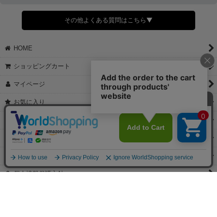
すでに発送手配済みで、変更処理が間に合わない場合はご容赦くだ
さい。
その他よくある質問はこちら▼
◆領収書はご希望頂いた場合のみ発行しております。
【これからご注文する場合】
HOME
STEP2「お届け先・お支払い」ページにて備考欄に下記の記載をお
願いします。
ショッピングカート
①領収書希望
②宛名（空欄は上様は不可）
マイページ
③但し書き（空欄やお品代は不可）
＞詳細は画像をタップ＜
お気に入り
【すでにご注文が完了している場合】
特定商取引法表示
①お電話・メール・LINEにて領収書希望の連絡をお願い致します
②後日、郵送にて領収書を送らせて頂きます。
ご利用案内
【マイページから発行する場合】
お問い合せ
①マイページから購入履歴→購入内容→領収書発行を選択。
②後日、郵送にて領収書を送らせて頂きます。
個人情報保護方針
PCサイト