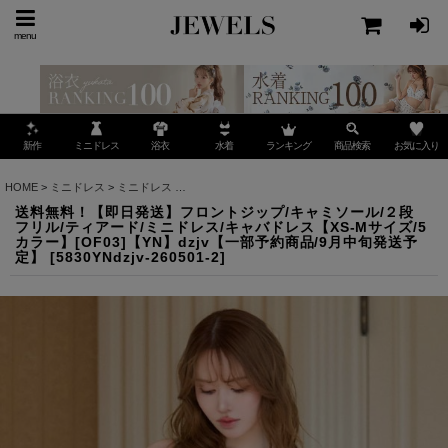
menu
ミニドレス
ランキング
お気に入り
新作
浴衣
水着
商品検索
HOME
>
ミニドレス
>
ミニドレス
>
送料無料！【即日発送】フロントジップ/キャミソール/２
送料無料！【即日発送】フロントジップ/キャミソール/２段
フリル/ティアード/ミニドレス/キャバドレス【XS-Mサイズ/5
カラー】[OF03]【YN】dzjv【一部予約商品/9月中旬発送予
定】
[
5830YNdzjv-260501-2
]