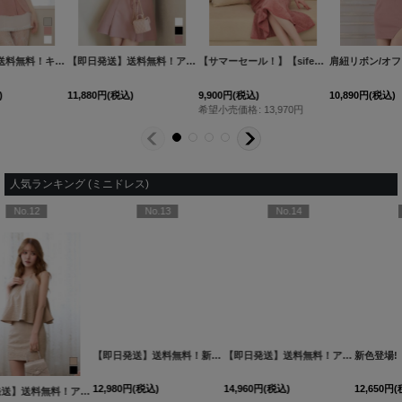
【即日発送】送料無料！キャミソール/ペプラム/チュール/プリーツ/ビジュー/Aライン/谷間見せ/ミニドレス/キャバドレス【XS-Mサイズ/3カラー】[OF01]【SB】dzwAG
【即日発送】送料無料！アメスリ/ノースリーブ/ビジュー/シフォン/フリル/スーツ生地/プリーツスカート/Aライン/ミニドレス/キャバドレス【XS-Lサイズ/3カラー】[OF03]【YN】dzwuBF
【サマーセール！】【sifeel/シフィール】ツイードマーメイドドレス/チェーン/谷間見せ/チュール袖/ミディアムドレス/キャバドレス【S-Lサイズ/2カラー】[OF03]【YN】dzc
12,100
円
(税込)
11,880
円
(税込)
9,900
円
(税込)
希望小売価格
:
13,970
円
人気ランキング (ミニドレス)
No.13
No.14
No.15
【即日発送】送料無料！新色登場！ビジューキャミソールミニドレス/キャバドレス 【XS-Mサイズ / 10カラー】[OF03-X] 【YN】dzw
【即日発送】送料無料！アメスリ/ビジュー/シアー/シフォン/チュール/ティアード/フレア/ミニドレス/キャバドレス【XS-Mサイズ/2カラー】[OF03]【YN】dzwuBF
新色登場!【即日発送】送料無料!バックレースアップ/リボン/キャミソール/フレア/ミニドレス/キャバドレス【XS-Sサイズ/3カラー】[OF03]【YN】dzjvBF【一部予約商品/9月上旬発送予定】
12,980
円
(税込)
14,960
円
(税込)
12,650
円
(税込)
2YNdzwuAGO-260706-1
XS-Mサイズ/2カラー】[OF01]【SB】IA
[
3740SBdzmvSK-260721-1
]
]
[
3761SBdzquAGO-260706-2
]