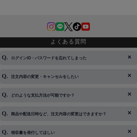
よくある質問
ログインID・パスワードを忘れてしまった
注文内容の変更・キャンセルをしたい
◆下記ページより、ログインIDの変更が可能です。
ログイン情報をお忘れの方はコチラ＞＞
どのような支払方法が可能ですか？
◆即日発送を行なっている関係上、午後以降のご連絡やキャンセル
はご対応できない場合がございます。
ご希望の場合は、お早めにご連絡を頂けますようお願い致します。
商品や配送日時など、注文内容の変更はできますか？
※発送後、発送準備が完了しお手続きが間に合わない場合は変更、
◆代金引換・クレジットカード・携帯キャリア決済・おねだり決
キャンセルをお断りさせて頂くことはがありますのであらかじめご
済・AmazonPayなどがございます。
了承ください。
領収書を発行してほしい
◆商品発送前の変更は承っております。