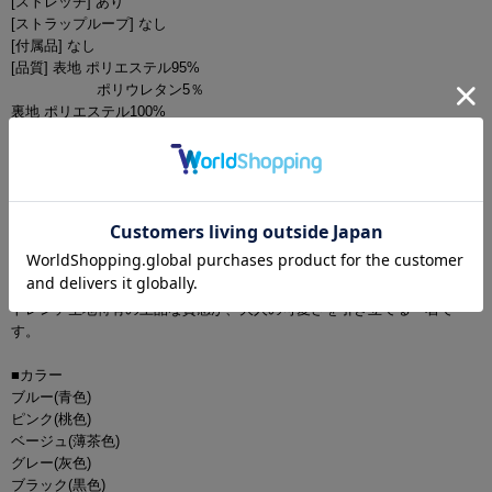
[ストレッチ] あり
[ストラップループ] なし
[付属品] なし
[品質] 表地 ポリエステル95%
ポリウレタン5％
裏地 ポリエステル100%
■商品説明
ゆめ・れみれみ・羽澄まり着用キャバドレス。
Aラインシルエットが可憐な印象を叶えるミニドレス。
キャミソールでスッキリとした上半身に対して、裾のフリルがふんわり
と揺れ、華やかな存在感を演出します。
谷間見えを抑えた上品なデザインなので、愛らしさの中に清楚さもしっ
かりキープ。
トレンチ生地特有の上品な質感が、大人の可愛さを引き立てる一着で
す。
■カラー
ブルー(青色)
ピンク(桃色)
ベージュ(薄茶色)
グレー(灰色)
ブラック(黒色)