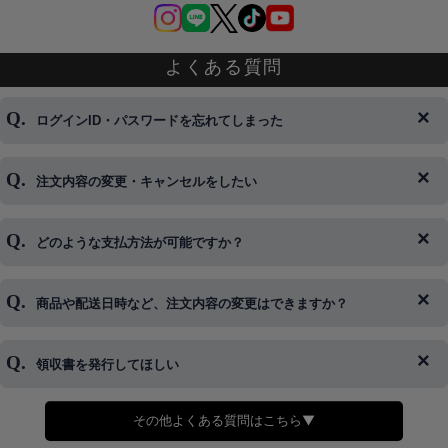
よくある質問
ログインID・パスワードを忘れてしまった
注文内容の変更・キャンセルをしたい
◆下記ページより、ログインIDの変更が可能です。
ログイン情報をお忘れの方はコチラ＞＞
どのような支払方法が可能ですか？
◆即日発送を行なっている関係上、午後以降のご連絡やキャンセル
はご対応できない場合がございます。
ご希望の場合は、お早めにご連絡を頂けますようお願い致します。
商品や配送日時など、注文内容の変更はできますか？
※発送後、発送準備が完了しお手続きが間に合わない場合は変更、
◆代金引換・クレジットカード・携帯キャリア決済・おねだり決
キャンセルをお断りさせて頂くことはがありますのであらかじめご
済・AmazonPayなどがございます。
了承ください。
領収書を発行してほしい
◆商品発送前の変更は承っております。
すでに発送手配済みで、変更処理が間に合わない場合はご容赦くだ
さい。
その他よくある質問はこちら▼
◆領収書はご希望頂いた場合のみ発行しております。