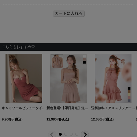
こちらもおすすめ♡
新色登場!【即日発送】送料無料!バックリボンシアーミニドレス/キャバドレス【XS-Lサイズ/3カラー】[OF03]【YN】dzwIA
送料無料！アメスリシアービジューティアードフレアワンピース/２段フリル/キャバドレス【XS-Mサイズ/5カラー】[OF03] 【YN】dzwvIA【一部予約商品/9月中旬発送予定】
[
3030SBdzj-260303-1
新色登場！ビジューラメツイードフリルドレス/キャバドレス【XS-XLサイズ/4カラー】[OF01] 【SB】dzw
]
込)
12,650
円
(税込)
10,890
円
(税込)
11,880
円
(税込