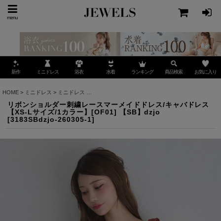
menu
ミニドレス
ランキング
お気に入り
新作
浴衣
水着
商品検索
HOME
>
ミニドレス
>
ミニドレス
>
リボンショルダー刺繍レースマーメイドドレス/キャバドレス【
リボンショルダー刺繍レースマーメイドドレス/キャバドレス
【XS-Lサイズ/1カラー】[OF01] 【SB】dzjo
[
3183SBdzjo-260305-1
]