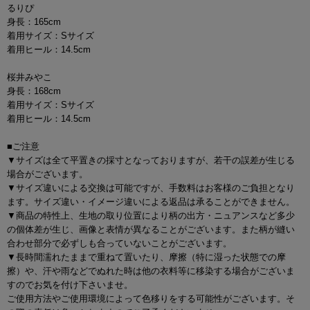
るりぴ
身長：165cm
着用サイズ：Sサイズ
着用ヒール：14.5cm
桜井みやこ
身長：168cm
着用サイズ：Sサイズ
着用ヒール：14.5cm
■ご注意
▼サイズは全て平置きの採寸となっておりますが、若干の誤差が生じる
場合がございます。
▼サイズ違いによる交換は可能ですが、手数料はお客様のご負担となり
ます。サイズ違い・イメージ違いによる返品は承ることができません。
▼商品の特性上、生地の取り位置により柄の出方・ニュアンスなど多少
の個体差が生じ、画像と表情が異なることがございます。また柄が縫い
合わせ部分で必ずしも合っていないことがございます。
▼長時間濡れたままで重ねて置いたり、摩擦（特に湿った状態での摩
擦）や、汗や雨などでぬれた時は他の衣料等に移染する場合がございま
すのでお気を付け下さいませ。
ご使用方法やご使用環境によって色移りをする可能性がございます。そ