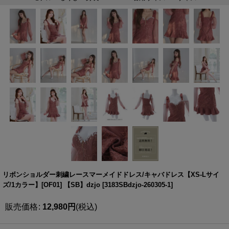
リボンショルダー刺繍レースマーメイドドレス/キャバドレス【XS-Lサイ
ズ/1カラー】[OF01] 【SB】dzjo
[
3183SBdzjo-260305-1
]
販売価格
:
12,980
円
(税込)