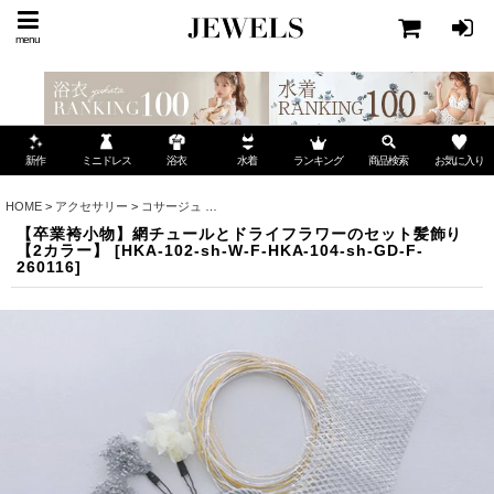
menu
ミニドレス
ランキング
お気に入り
新作
浴衣
水着
商品検索
HOME
>
アクセサリー
>
コサージュ
>
【卒業袴小物】網チュールとドライフラワーのセッ
【卒業袴小物】網チュールとドライフラワーのセット髪飾り
【2カラー】
[
HKA-102-sh-W-F-HKA-104-sh-GD-F-
260116
]