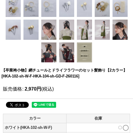
【卒業袴小物】網チュールとドライフラワーのセット髪飾り【2カラー】
[
HKA-102-sh-W-F-HKA-104-sh-GD-F-260116
]
販売価格
:
2,970
円
(税込)
カラー
在庫
ホワイト(HKA-102-sh-W-F)
〇