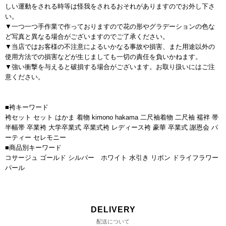
しい運動をされる時等は怪我をされるおそれがありますのでお外し下さ
い。
▼一つ一つ手作業で作っておりますので花の形やグラデーションの色な
ど写真と異なる場合がございますのでご了承ください。
▼当店ではお客様の不注意によるいかなる事故や損害、また用途以外の
使用方法での損害などが生じましても一切の責任を負いかねます。
▼強い衝撃を与えると破損する場合がございます。お取り扱いにはご注
意ください。
■袴キーワード
袴セット セット はかま 着物 kimono hakama 二尺袖着物 二尺袖 襦袢 帯
半幅帯 卒業袴 大学卒業式 卒業式袴 レディース袴 豪華 卒業式 謝恩会 パ
ーティー セレモニー
■商品別キーワード
コサージュ ゴールド シルバー ホワイト 水引き リボン ドライフラワー
パール
DELIVERY
配送について