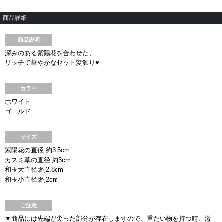
商品詳細
商品説明
深みのある紫陽花を合わせた、
リッチで華やかなセット髪飾り♥
カラー
ホワイト
ゴールド
サイズ
紫陽花の直径:約3.5cm
カスミ草の直径:約3cm
和玉大直径:約2.8cm
和玉小直径:約2cm
ご注意
▼商品には先端が尖った部分が存在しますので、重たい物を持つ時、激