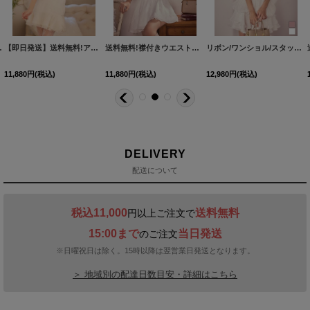
カラー】[OF03] 【YN】dzw
[
JE6035-2509
]
【即日発送】送料無料!アメスリシフォンマーメイドミニドレス/キャバドレス【XS-Lサイズ/1カラー】[OF01]【SB】dzjvBF
送料無料!襟付きウエストベルトフレアミニドレス/キャバドレス【XS-Lサイズ/1カラー】[OF01]【SB】dzwvAG
[
5838YNdzm
リボン/ワンショル/スタッズ/シフォン/プリーツ/ミニドレス/キャバドレス【S-Mサイズ/2カラー】[OF03]【YN】dzwvBF
11,880
円
(税込)
11,880
円
(税込)
12,980
円
(税込)
DELIVERY
配送について
税込11,000
送料無料
円以上ご注文で
15:00まで
当日発送
のご注文
※日曜祝日は除く。15時以降は翌営業日発送となります。
＞ 地域別の配達日数目安・詳細はこちら