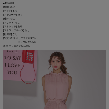
■商品詳細
[裏地] あり
[パッド] あり
[ファスナー] 後ろ
[透け] なし
[スリット] なし
[ストレッチ] あり
[ストラップループ] なし
[付属品] なし
[品質] 表地 ポリエステル95%
ポリウレタン5%
裏地 ポリエステル100%