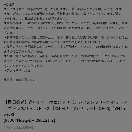
■ご注意
▼サイズは全て平置きの採寸となっておりますが、若干の誤差が生じる場合がございます。
▼サイズ違いによる交換は可能ですが、手数料はお客様のご負担となります。サイズ違い・イ
メージ違いによる返品は承ることができません。
▼商品の特性上、生地の取り位置により柄の出方・ニュアンスなど多少の個体差が生じ、画像
と表情が異なることがございます。また柄が縫い合わせ部分で必ずしも合っていないことがご
ざいます。
▼長時間濡れたままで重ねて置いたり、摩擦（特に湿った状態での摩擦）や、汗や雨などでぬ
れた時は他の衣料等に移染する場合がございますのでお気を付け下さいませ。
ご使用方法やご使用環境によって色移りをする可能性がございます。その際の責任は負いかね
ますのでご了承くださいませ。
▼配色デザインの商品は、色落ち・色移りしやすいため、 洗濯の際はクリーニング店とご相
談の上、目立たない部分で試してから行ってください。 汚れた部分は部分洗いをしていただ
くことをおすすめいたします。
▼アクセサリー別途
◆採寸・size表記について