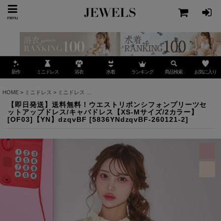
menu
ミニドレス
ランキング
お気に入り
新作
浴衣
水着
商品検索
HOME
>
ミニドレス
>
ミニドレス
>
【即日発送】送料無料！ウエストリボンシフォンプリーツセ
【即日発送】送料無料！ウエストリボンシフォンプリーツセ
ットアップドレス/キャバドレス【XS-Mサイズ/2カラー】
[OF03]【YN】dzqvBF
[
5836YNdzqvBF-260121-2
]