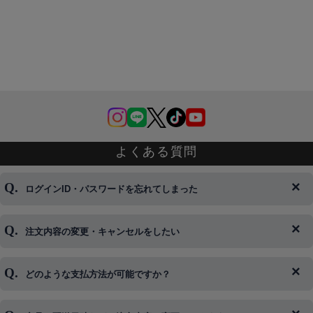
よくある質問
ログインID・パスワードを忘れてしまった
注文内容の変更・キャンセルをしたい
◆下記ページより、ログインIDの変更が可能です。
ログイン情報をお忘れの方はコチラ＞＞
どのような支払方法が可能ですか？
◆即日発送を行なっている関係上、午後以降のご連絡やキャンセル
はご対応できない場合がございます。
ご希望の場合は、お早めにご連絡を頂けますようお願い致します。