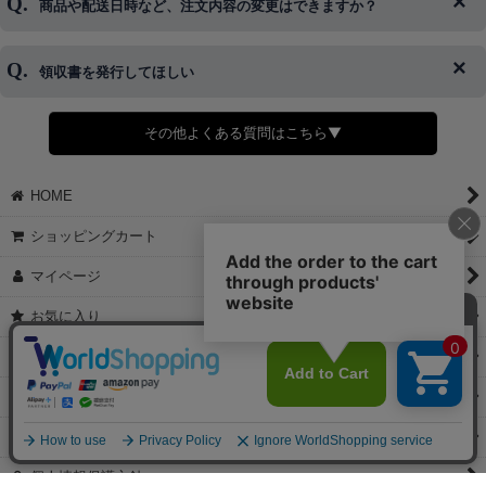
商品や配送日時など、注文内容の変更はできますか？
※発送後、発送準備が完了しお手続きが間に合わない場合は変更、
◆代金引換・クレジットカード・携帯キャリア決済・おねだり決
キャンセルをお断りさせて頂くことはがありますのであらかじめご
済・AmazonPayなどがございます。
了承ください。
領収書を発行してほしい
◆商品発送前の変更は承っております。
すでに発送手配済みで、変更処理が間に合わない場合はご容赦くだ
さい。
その他よくある質問はこちら▼
◆領収書はご希望頂いた場合のみ発行しております。
【これからご注文する場合】
HOME
STEP2「お届け先・お支払い」ページにて備考欄に下記の記載をお
願いします。
ショッピングカート
①領収書希望
②宛名（空欄は上様は不可）
マイページ
③但し書き（空欄やお品代は不可）
＞詳細は画像をタップ＜
お気に入り
【すでにご注文が完了している場合】
特定商取引法表示
①お電話・メール・LINEにて領収書希望の連絡をお願い致します
②後日、郵送にて領収書を送らせて頂きます。
ご利用案内
【マイページから発行する場合】
お問い合せ
①マイページから購入履歴→購入内容→領収書発行を選択。
②後日、郵送にて領収書を送らせて頂きます。
個人情報保護方針