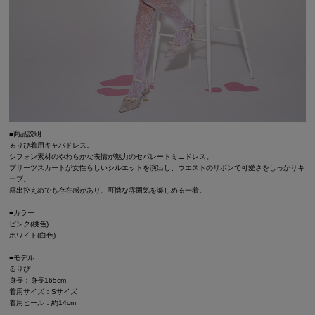
■商品説明
るりぴ着用キャバドレス。
シフォン素材のやわらかな表情が魅力のセパレートミニドレス。
プリーツスカートが女性らしいシルエットを演出し、ウエストのリボンで可愛さをしっかりキ
ープ。
露出控えめでも存在感があり、可憐な雰囲気を楽しめる一着。
■カラー
ピンク(桃色)
ホワイト(白色)
■モデル
るりぴ
身長：身長165cm
着用サイズ：Sサイズ
着用ヒール：約14cm