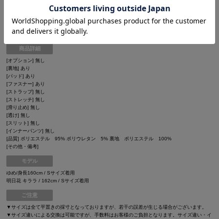
・Lサイズ
B：約89.4cm / W:約69cm / H:約94.4cm
脇下：約60.5cm
商品詳細
[オプション] 無し
[裏地] あり
[パッド] あり
[ファスナー] あり
[ストラップ] 無し
[ストレッチ] 無し
[滑り止め] 無し
[透け] 無し
[スリット] 無し
[インナーパンツ] 無し
[品質] ポリエステル 95% ポリウレタン 5% 裏地 ポリエステル 100%
[その他・備考]
モデル
ゆめ/身長160cm / Sサイズ着用
明日花 キララ / 162cm / Sサイズ着用
ご注意
▼サイズは全て平置きの採寸となっておりますが、若干の誤差が生じる場合がございます。
▼サイズ違いによる交換は可能ですが、手数料はお客様のご負担となります。サイズ違い・イ