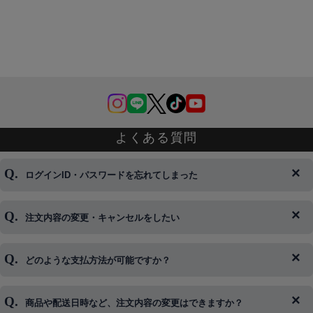
よくある質問
ログインID・パスワードを忘れてしまった
注文内容の変更・キャンセルをしたい
◆下記ページより、ログインIDの変更が可能です。
ログイン情報をお忘れの方はコチラ＞＞
どのような支払方法が可能ですか？
◆即日発送を行なっている関係上、午後以降のご連絡やキャンセル
はご対応できない場合がございます。
ご希望の場合は、お早めにご連絡を頂けますようお願い致します。
商品や配送日時など、注文内容の変更はできますか？
※発送後、発送準備が完了しお手続きが間に合わない場合は変更、
◆代金引換・クレジットカード・携帯キャリア決済・おねだり決