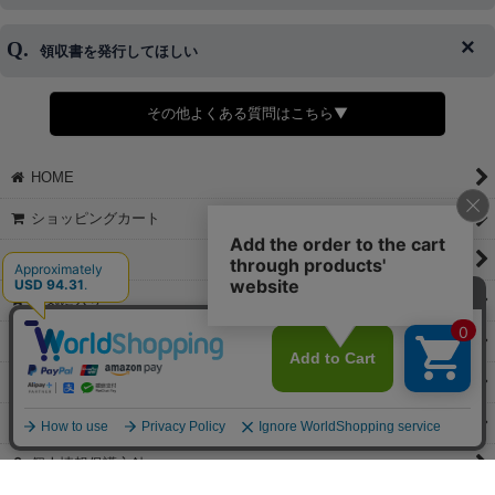
キャンセルをお断りさせて頂くことはがありますのであらかじめご
済・AmazonPayなどがございます。
了承ください。
領収書を発行してほしい
◆商品発送前の変更は承っております。
すでに発送手配済みで、変更処理が間に合わない場合はご容赦くだ
さい。
その他よくある質問はこちら▼
◆領収書はご希望頂いた場合のみ発行しております。
【これからご注文する場合】
HOME
STEP2「お届け先・お支払い」ページにて備考欄に下記の記載をお
願いします。
ショッピングカート
①領収書希望
②宛名（空欄は上様は不可）
マイページ
③但し書き（空欄やお品代は不可）
＞詳細は画像をタップ＜
お気に入り
【すでにご注文が完了している場合】
特定商取引法表示
①お電話・メール・LINEにて領収書希望の連絡をお願い致します
②後日、郵送にて領収書を送らせて頂きます。
ご利用案内
【マイページから発行する場合】
お問い合せ
①マイページから購入履歴→購入内容→領収書発行を選択。
②後日、郵送にて領収書を送らせて頂きます。
個人情報保護方針