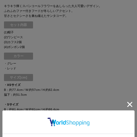
キラキラ輝くスパンコールフラワーをあしらった大人可愛いデザイン。
ふわふわファー付きフードが冬らしいアクセント。
甘さとセクシーさを兼ね備えたサンタコーデ。
セット内容
(1)帽子
(2)ワンピース
(3)カフス2個
(4)ポンポン2個
カラー
・グレー
・レッド
サイズ[cm]
・XSサイズ
B：約77.4cm / W:約57cm / H:約82.4cm
脇下：約51.5cm
・Sサイズ
B：約81.4cm / W:約61cm / H:約86.4cm
脇下：約54.5cm
・Mサイズ
B：約85.4cm / W:約65cm / H:約90.4cm
脇下：約57.5cm