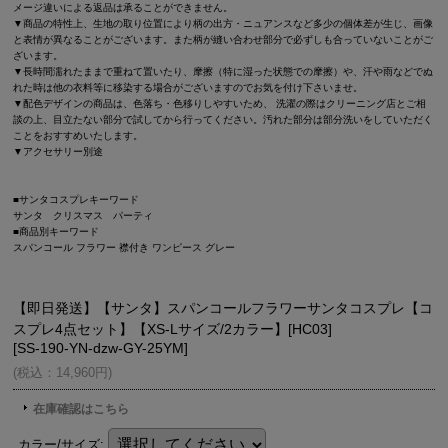
メージ違いによる返品は承ることができません。
▼商品の特性上、生地の取り位置により柄の出方・ニュアンスなど多少の個体差が生じ、画像
と表情が異なることがございます。また柄が縫い合わせ部分で必ずしも合っていないことがご
ざいます。
▼長時間濡れたままで重ねて置いたり、摩擦（特に湿った状態での摩擦）や、汗や雨などでぬ
れた時は他の衣料等に移染する場合がございますのでお気を付け下さいませ。
▼配色デザインの商品は、色落ち・色移りしやすいため、 洗濯の際はクリーニング店とご相
談の上、目立たない部分で試してから行ってください。汚れた部分は部分洗いをしていただく
ことをおすすめいたします。
▼アクセサリー別途
■サンタコスプレキーワード
サンタ クリスマス パーティ
■商品別キーワード
スパンコール フラワー 襟付き ワンピース グレー