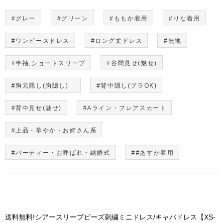
#グレー
#グリーン
#ももか着用
#りな着用
#ワンピースドレス
#ロング丈ドレス
#無地
#半袖,ショートスリーブ
#谷間見せ(魅せ)
#胸元隠し(胸隠し)
#背中隠し(ブラOK)
#背中見せ(魅せ)
#Aライン・フレアスカート
#上品・華やか・お姉さん系
#パーティー・お呼ばれ・結婚式
##あすか着用