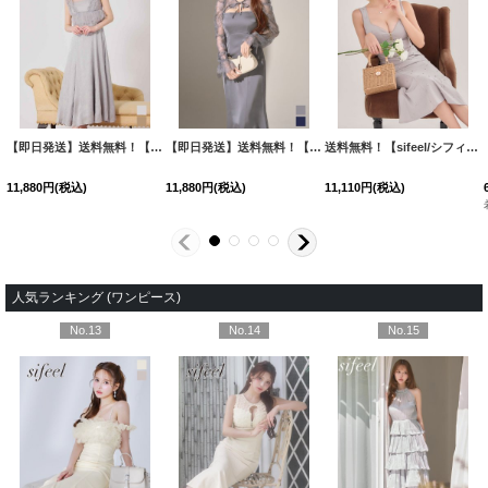
【即日発送】送料無料！【sifeel】ウエストチュールミディアムドレス/キャバドレス【S-Lサイズ/2カラー】[OF03] 【YN】dzwvLD
【即日発送】送料無料！【sifeel/シフィール】レースボレロセットマーメイドキャミワンピース/キャバドレス【S-Lサイズ/2カラー】[OF03] 【YN】dzwLD
送料無料！【sifeel/シフィール】ビジューマーメイドミディアムドレス/キャバドレス【S-Mサイズ/2カラー】[OF03] 【YN】dzweLD
11,880
円
(税込)
11,880
円
(税込)
11,110
円
(税込)
人気ランキング (ワンピース)
No.13
No.14
No.15