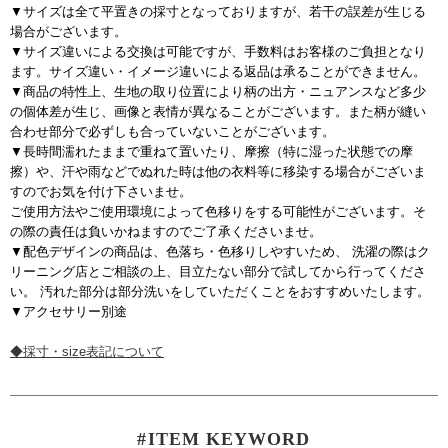
▼サイズは全て平置きの採寸となっておりますが、若干の誤差が生じる
場合がございます。
▼サイズ違いによる交換は可能ですが、手数料はお客様のご負担となり
ます。サイズ違い・イメージ違いによる返品は承ることができません。
▼商品の特性上、生地の取り位置により柄の出方・ニュアンスなど多少
の個体差が生じ、画像と表情が異なることがございます。また柄が縫い
合わせ部分で必ずしも合っていないことがございます。
▼長時間濡れたままで重ねて置いたり、摩擦（特に湿った状態での摩
擦）や、汗や雨などでぬれた時は他の衣料等に移染する場合がございま
すのでお気を付け下さいませ。
ご使用方法やご使用環境によって色移りをする可能性がございます。そ
の際の責任は負いかねますのでご了承くださいませ。
▼配色デザインの商品は、色落ち・色移りしやすいため、 洗濯の際はク
リーニング店とご相談の上、目立たない部分で試してから行ってくださ
い。 汚れた部分は部分洗いをしていただくことをおすすめいたします。
▼アクセサリー別途
◆採寸・size表記について
#ITEM KEYWORD