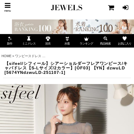
menu
ミニドレス
ランキング
お気に入り
新作
浴衣
水着
商品検索
HOME
>
ワンピースドレス
>
【sifeel/シフィール】シアーショルダーフレアワンピース/キャバ
【sifeel/シフィール】シアーショルダーフレアワンピース/キ
ャバドレス【S-Lサイズ/2カラー】[OF03] 【YN】dzwuLD
[
5674YNdzwuLD-251107-1
]