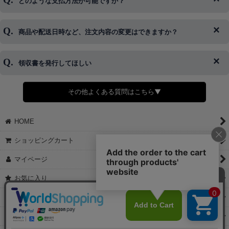
どのような支払方法が可能ですか？
◆即日発送を行なっている関係上、午後以降のご連絡やキャンセル
はご対応できない場合がございます。
ご希望の場合は、お早めにご連絡を頂けますようお願い致します。
商品や配送日時など、注文内容の変更はできますか？
※発送後、発送準備が完了しお手続きが間に合わない場合は変更、
◆代金引換・クレジットカード・携帯キャリア決済・おねだり決
キャンセルをお断りさせて頂くことはがありますのであらかじめご
済・AmazonPayなどがございます。
了承ください。
領収書を発行してほしい
◆商品発送前の変更は承っております。
すでに発送手配済みで、変更処理が間に合わない場合はご容赦くだ
さい。
その他よくある質問はこちら▼
◆領収書はご希望頂いた場合のみ発行しております。
【これからご注文する場合】
HOME
STEP2「お届け先・お支払い」ページにて備考欄に下記の記載をお
願いします。
ショッピングカート
①領収書希望
②宛名（空欄は上様は不可）
マイページ
③但し書き（空欄やお品代は不可）
＞詳細は画像をタップ＜
お気に入り
【すでにご注文が完了している場合】
特定商取引法表示
①お電話・メール・LINEにて領収書希望の連絡をお願い致します
②後日、郵送にて領収書を送らせて頂きます。
ご利用案内