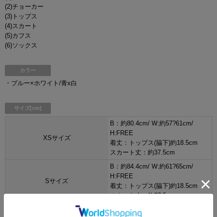
(2)チョーカー
(3)トップス
(4)スカート
(5)カフス
(6)ソックス
カラー
・ブルー×ホワイト/青x白
サイズ[cm]
B：約80.4cm/ W:約57?61cm/
H:FREE
XSサイズ
着丈：トップス(脇下)約18.5cm
スカート丈：約37.5cm
B：約84.4cm/ W:約61?65cm/
H:FREE
Sサイズ
着丈：トップス(脇下)約18.5cm
スカート丈：約37.5cm
B：約88.4cm/ W:約65?69cm/