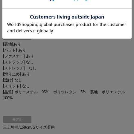
H:FREE
Mサイズ
着丈：トップス(脇下)約18.5cm
スカート丈：約39cm
商品詳細
[裏地]あり
[パッド] あり
[ファスナー] あり
[ストラップ] なし
[ストレッチ] なし
[滑り止め] あり
[透け] なし
[スリット] なし
[品質] ポリエステル 95% ポリウレタン 5% 裏地 ポリエステル
100%
モデル
三上悠亜/159cm/Sサイズ着用