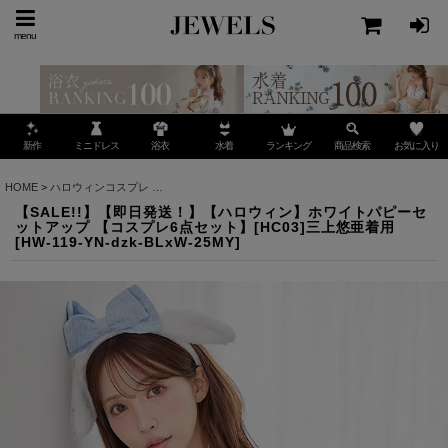
menu
ミニドレス
ランキング
お気に入り
新作
浴衣
水着
商品検索
HOME
>
ハロウィンコスプレ
>
【SALE!!】【即日発送！】【ハロウィン】ホワイトパピー
【SALE!!】【即日発送！】【ハロウィン】ホワイトパピーセ
ットアップ 【コスプレ6点セット】[HC03]三上悠亜着用
[
HW-119-YN-dzk-BLxW-25MY
]