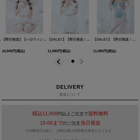
プレ5点セット】[HC03]
【即日発送】【ハロウィン】セクシーエンジェルセットアップ 【コスプレ7点セット】【XS-Mサイズ/1カラー】[HC03-H]
【SALE!!】【即日発送！】【ハロウィン】レースリボンバニータイトミニセットアップ 【コスプレ8点セット】 【XS-Lサイズ/3カラー】[HC03]
[
HW-148-YN-dzw
【SALE!!】【即日発送！】【ハロウィン】 キラキラキャットパンツセットアップ 【コスプレ6点セット】 【XS-Mサイズ/2カラー】[HC03]
16,940
円
(税込)
11,980
円
(税込)
11,980
円
(税込)
DELIVERY
配送について
税込11,000
送料無料
円以上ご注文で
15:00まで
当日発送
のご注文
※日曜祝日は除く。15時以降は翌営業日発送となります。