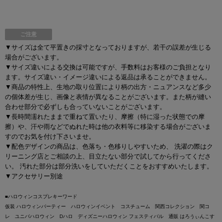
ご注意
▼サイズは全て平置きの採寸となっておりますが、若干の誤差が生じる
場合がございます。
▼サイズ違いによる交換は可能ですが、手数料はお客様のご負担となり
ます。サイズ違い・イメージ違いによる返品は承ることができません。
▼商品の特性上、生地の取り位置により柄の出方・ニュアンスなど多少
の個体差が生じ、画像と表情が異なることがございます。また柄が縫い
合わせ部分で必ずしも合っていないことがございます。
▼長時間濡れたままで重ねて置いたり、摩擦（特に湿った状態での摩
擦）や、汗や雨などでぬれた時は他の衣料等に移染する場合がございま
すのでお気を付け下さいませ。
▼配色デザインの商品は、色落ち・色移りしやすいため、 洗濯の際はク
リーニング店とご相談の上、目立たない部分で試してから行ってくださ
い。 汚れた部分は部分洗いをしていただくことをおすすめいたします。
▼アクセサリー別途
■ハロウィンコスプレキーワード
仮装 ハロウィンパーティー ハロウィンイベント コスチューム 関西コレクション 関コ
レ ユニバハロウィン Dハロ ディズニーハロウィン フェスティバル 通販 はろうぃんこす