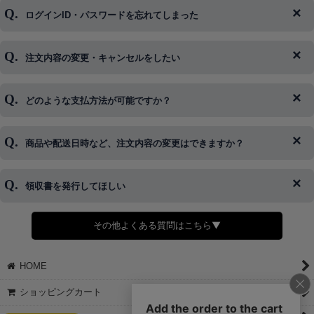
ログインID・パスワードを忘れてしまった
注文内容の変更・キャンセルをしたい
◆下記ページより、ログインIDの変更が可能です。
ログイン情報をお忘れの方はコチラ＞＞
どのような支払方法が可能ですか？
◆即日発送を行なっている関係上、午後以降のご連絡やキャンセル
はご対応できない場合がございます。
ご希望の場合は、お早めにご連絡を頂けますようお願い致します。
商品や配送日時など、注文内容の変更はできますか？
※発送後、発送準備が完了しお手続きが間に合わない場合は変更、
◆代金引換・クレジットカード・携帯キャリア決済・おねだり決
キャンセルをお断りさせて頂くことはがありますのであらかじめご
済・AmazonPayなどがございます。
了承ください。
領収書を発行してほしい
◆商品発送前の変更は承っております。
すでに発送手配済みで、変更処理が間に合わない場合はご容赦くだ
さい。
その他よくある質問はこちら▼
◆領収書はご希望頂いた場合のみ発行しております。
【これからご注文する場合】
HOME
STEP2「お届け先・お支払い」ページにて備考欄に下記の記載をお
願いします。
ショッピングカート
①領収書希望