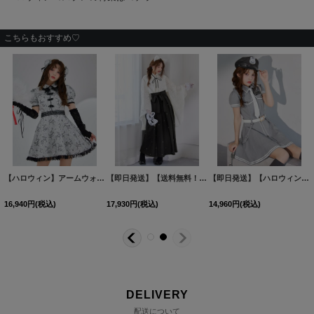
こちらもおすすめ♡
【ハロウィン】アームウォーマー付きフレアスカートチャイナ 【コスプレ5点セット】 【S-XLサイズ/4カラー】[HC03]吉木千沙都（ちぃぽぽ）着用
【即日発送】【送料無料！】【ハロウィン】猫巫女ビジュー袴【コスプレ6点セット】【Fサイズ/1カラー】[HC03]吉木千沙都（ちぃぽぽ）着用
【即日発送】【ハロウィン】ポリスフレアミニワンピース【コスプレ4点セット】【S-XLサイズ/1カラー】[HC03]吉木千沙都（ちぃぽぽ）着用
16,940
円
(税込)
17,930
円
(税込)
14,960
円
(税込)
DELIVERY
配送について