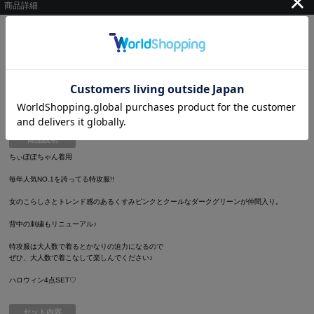
商品詳細
商品説明
ちぃぽぽちゃん着用
毎年人気NO.1を誇ってる特攻服!!
女のこらしさとトレンド感のあるくすみピンクとクールなダークグリーンが仲間入り。
背中の刺繍もリニューアル♪
特攻服は大人数で着るとかなりの迫力になるので
ぜひ、大人数で着こなして楽しんでください♪
ハロウィン4点SET♡
セット内容