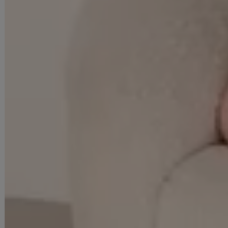
身長：163cm
着用サイズ：Sサイズ
着用ヒール：14.5cm
明日花キララ
身長：162cm
着用サイズ：Sサイズ
着用ヒール：14.5cm
■ご注意
▼サイズは全て平置きの採寸となっておりますが、若干の誤差が生じる
場合がございます。
▼サイズ違いによる交換は可能ですが、手数料はお客様のご負担となり
ます。サイズ違い・イメージ違いによる返品は承ることができません。
▼商品の特性上、生地の取り位置により柄の出方・ニュアンスなど多少
の個体差が生じ、画像と表情が異なることがございます。また柄が縫い
合わせ部分で必ずしも合っていないことがございます。
▼長時間濡れたままで重ねて置いたり、摩擦（特に湿った状態での摩
擦）や、汗や雨などでぬれた時は他の衣料等に移染する場合がございま
すのでお気を付け下さいませ。
ご使用方法やご使用環境によって色移りをする可能性がございます。そ