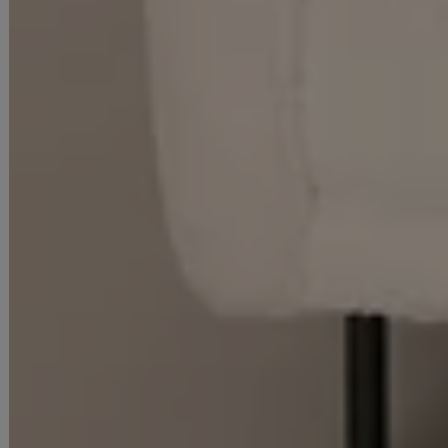
の際の責任は負いかねますのでご了承くださいませ。
▼配色デザインの商品は、色落ち・色移りしやすいため、 洗濯の際はク
リーニング店とご相談の上、目立たない部分で試してから行ってくださ
い。 汚れた部分は部分洗いをしていただくことをおすすめいたします。
▼アクセサリー別途
◆採寸・size表記について
#ITEM KEYWORD
#グレー
#ミニドレス/ミニ丈
#ワンピースドレス
#無地
#ノースリーブ
#胸元隠し(胸隠し)
#背中隠し(ブラOK)
#Aライン・フレアスカート
#上品・華やか・お姉さん系
#韓国っぽドレス