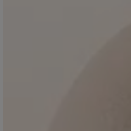
■商品説明
れみれみ・明日花キララ着用キャバドレス
粒ビジューのきらめきとトレンドの韓国っぽさを掛け合わせたミニドレ
ス。 胸元のボウタイリボンとスカート裾のフリルが華やかさをプラス。
スーツライクな生地で甘さとクールさを絶妙にMIXした一着。
■カラー
グレー(灰色)
ベージュ(肌色)
■モデル
れみれみ