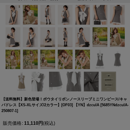
【送料無料】新色登場！ボウタイリボンノースリーブミニワンピース/キャ
バドレス【XS-XLサイズ/2カラー】[OF03] 【YN】dzcuIA
[
5685YNdzcuIA-
250807-1
]
販売価格
:
11,110
円
(税込)