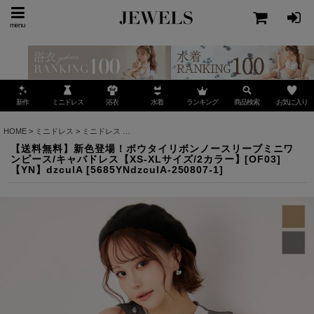
menu
ミニドレス
ランキング
お気に入り
新作
浴衣
水着
商品検索
HOME
>
ミニドレス
>
ミニドレス
>
【送料無料】新色登場！ボウタイリボンノースリーブミニワン
【送料無料】新色登場！ボウタイリボンノースリーブミニワ
ンピース/キャバドレス【XS-XLサイズ/2カラー】[OF03]
【YN】dzcuIA
[
5685YNdzcuIA-250807-1
]