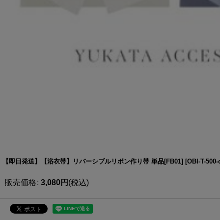
【即日発送】【浴衣帯】リバーシブルリボン作り帯 単品[FB01]
[
OBI-T-500-
販売価格
:
3,080
円
(税込)