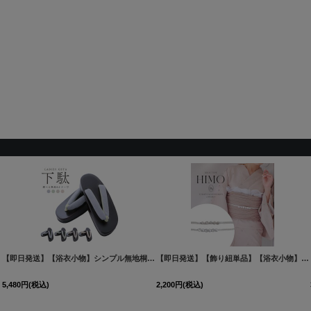
00-yn
]
]
[
GETA-01-kj
]
【即日発送】【浴衣小物】シンプル無地桐下駄 単品 [OF04]
[
GETA-05-wk
]
【即日発送】【飾り紐単品】【浴衣小物】ビジューパール飾り紐 / 帯飾り / 飾り帯 [OF04]
5,480
円
(税込)
2,200
円
(税込)