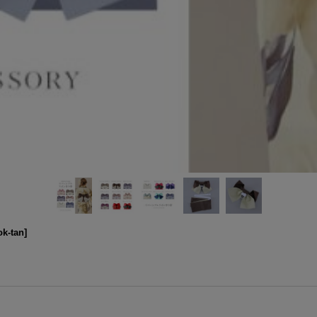
ok-tan
]