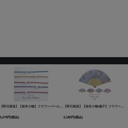
【即日発送】【浴衣小物】フラワーパールモチーフ飾り紐 / 帯飾り [OF04]
[
HIMO-906-yn
]
[
HIMO-902-kj
【即日発送】【浴衣小物/扇子】フラワー柄扇子【4カラー】[OF04]
]
3,278
円
(税込)
2,180
円
(税込)