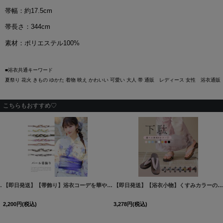
帯幅：約17.5cm
帯長さ：344cm
素材：ポリエステル100%
■浴衣共通キーワード
夏祭り 花火 きもの ゆかた 着物 映え かわいい 可愛い 大人 帯 通販 レディース 女性 浴衣通販
こちらもおすすめ♡
ET-001-ok-W
ー兵児帯 単品販売[OF01]
]
【即日発送】【帯飾り】浴衣コーデを華やかにする帯飾り単品 飾り帯 紐 [OF01]
[
HEKO-800-sb
]
[
HIMO-9
【即日発送】【浴衣小物】くすみカラーの無地下駄 単品 [OF04
2,200
円
(税込)
3,278
円
(税込)
300-all
]