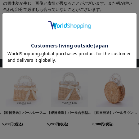
の個体差が生じ、画像と表情が異なることがございます。また柄が縫い
合わせ部分で必ずしも合っていないことがございます。
▼長時間濡れたままで重ねて置いたり、摩擦（特に湿った状態での摩
擦）や、汗や雨などでぬれた時は他の衣料等に移染する場合がございま
すのでお気を付け下さいませ。
▼アクセサリー別途
■浴衣共通キーワード
かごバッグ カゴバッグ カゴばっぐ かごばっぐ bag 夏祭り 花火 かわいい 可愛い 通販 レディ
ース 女性 浴衣通販
こちらもおすすめ♡
グ[OF03]
[
B401-B
]
[
YB-2304-kj-BE
【即日発送】パールレースリボン台形型カゴバッグ[OF03]
]
【即日発送】パール台形型カゴバッグ[OF03]
[
YB-2305-kj-BE
]
[
YB-2306-kj-
【即日発送】パールラウンドカゴバッグ[OF03]
5,280
円
(税込)
5,280
円
(税込)
6,380
円
(税込)
[
Y-7028-sb-P-F-23MY
]