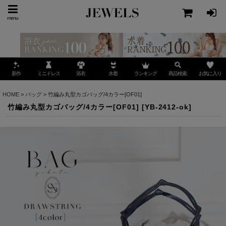
menu
ミニドレス
ランキング
お気に入り
新作
浴衣
水着
商品検索
HOME
>
バッグ
>
竹編み丸型カゴバッグ/4カラー[OF01]
竹編み丸型カゴバッグ/4カラー[OF01]
[
YB-2412-ok
]