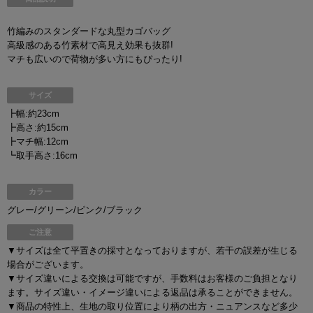
竹編みのスタンダードな丸型カゴバッグ
高級感のある竹素材で高見え効果も抜群!
マチも広いので荷物が多い方にもぴったり!
サイズ
┣幅:約23cm
┣高さ:約15cm
┣マチ幅:12cm
┗取手高さ:16cm
カラー
グレー/グリーン/ピンク/ブラック
ご注意
▼サイズは全て平置きの採寸となっておりますが、若干の誤差が生じる
場合がございます。
▼サイズ違いによる交換は可能ですが、手数料はお客様のご負担となり
ます。サイズ違い・イメージ違いによる返品は承ることができません。
▼商品の特性上、生地の取り位置により柄の出方・ニュアンスなど多少