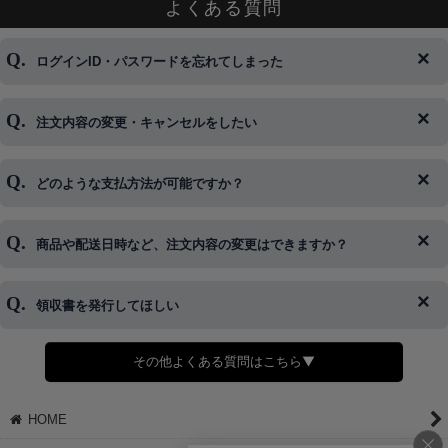
よくある質問
ログインID・パスワードを忘れてしまった
注文内容の変更・キャンセルをしたい
◆下記ページより、ログインIDの変更が可能です。
ログイン情報をお忘れの方はコチラ＞＞
どのような支払方法が可能ですか？
◆即日発送を行なっている関係上、午後以降のご連絡やキャンセル
はご対応できない場合がございます。
ご希望の場合は、お早めにご連絡を頂けますようお願い致します。
商品や配送日時など、注文内容の変更はできますか？
※発送後、発送準備が完了しお手続きが間に合わない場合は変更、
◆代金引換・クレジットカード・携帯キャリア決済・おねだり決
キャンセルをお断りさせて頂くことはがありますのであらかじめご
済・AmazonPayなどがございます。
了承ください。
領収書を発行してほしい
◆商品発送前の変更は承っております。
すでに発送手配済みで、変更処理が間に合わない場合はご容赦くだ
さい。
その他よくある質問はこちら▼
◆領収書はご希望頂いた場合のみ発行しております。
【これからご注文する場合】
HOME
STEP2「お届け先・お支払い」ページにて備考欄に下記の記載をお