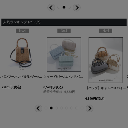
人気ランキング (バッグ)
No.4
No.5
No.6
ッグ[OF01]
バンブーハンドル/レザー×スプリットラタンカゴバッグ[OF01]
[
YB-2407-kj-BE
]
ツイード/パール/ハンドバック【バッグ】【Fサイズ/3カラー】[OF03]
[
YB-2403-kj-BE
]
7,678
円
(税込)
6,578
円
(税込)
【バッグ】キャンバスバイカラーミニバッグ【Fサイズ/3カラー】[OF03]
希望小売価格
:
6,578
円
4,840
円
(税込)