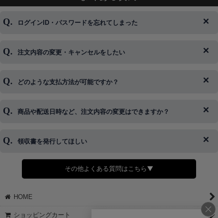
ログインID・パスワードを忘れてしまった
注文内容の変更・キャンセルをしたい
◆下記ページより、ログインIDの変更が可能です。
ログイン情報をお忘れの方はコチラ＞＞
どのような支払方法が可能ですか？
◆即日発送を行なっている関係上、午後以降のご連絡やキャンセル
はご対応できない場合がございます。
ご希望の場合は、お早めにご連絡を頂けますようお願い致します。
商品や配送日時など、注文内容の変更はできますか？
※発送後、発送準備が完了しお手続きが間に合わない場合は変更、
◆代金引換・クレジットカード・携帯キャリア決済・おねだり決
キャンセルをお断りさせて頂くことはがありますのであらかじめご
済・AmazonPayなどがございます。
了承ください。
領収書を発行してほしい
◆商品発送前の変更は承っております。
すでに発送手配済みで、変更処理が間に合わない場合はご容赦くだ
さい。
その他よくある質問はこちら▼
◆領収書はご希望頂いた場合のみ発行しております。
【これからご注文する場合】
HOME
STEP2「お届け先・お支払い」ページにて備考欄に下記の記載をお
願いします。
ショッピングカート