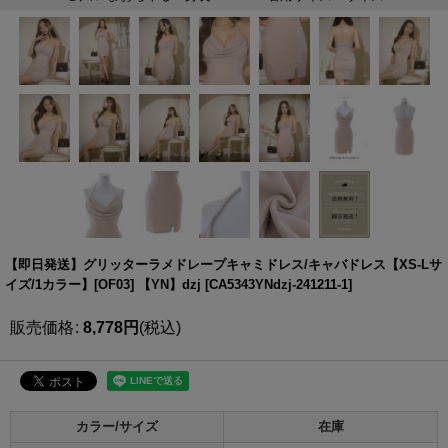
【即日発送】グリッターラメドレープキャミドレス/キャバドレス【XS-Lサ
イズ/1カラー】[OF03] 【YN】dzj
[
CA5343YNdzj-241211-1
]
販売価格
:
8,778
円
(税込)
カラー/サイズ
在庫