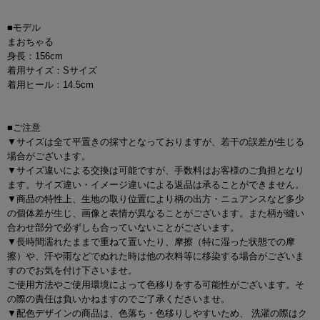
■モデル
まおちゃる
身長：156cm
着用サイズ：Sサイズ
着用ヒール：14.5cm
■ご注意
▼サイズは全て平置きの採寸となっておりますが、若干の誤差が生じる
場合がございます。
▼サイズ違いによる交換は可能ですが、手数料はお客様のご負担となり
ます。サイズ違い・イメージ違いによる返品は承ることができません。
▼商品の特性上、生地の取り位置により柄の出方・ニュアンスなど多少
の個体差が生じ、画像と表情が異なることがございます。また柄が縫い
合わせ部分で必ずしも合っていないことがございます。
▼長時間濡れたままで重ねて置いたり、摩擦（特に湿った状態での摩
擦）や、汗や雨などでぬれた時は他の衣料等に移染する場合がございま
すのでお気を付け下さいませ。
ご使用方法やご使用環境によって色移りをする可能性がございます。そ
の際の責任は負いかねますのでご了承くださいませ。
▼配色デザインの商品は、色落ち・色移りしやすいため、 洗濯の際はク