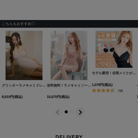
こちらもおすすめ♡
モデル愛用！谷間メイクが実現する激盛りぷるぷる肉厚シリコンブラ[OF08-U]
1,078
円
(税込)
グリッターラメキャミドレス/キャバドレス【XS-Mサイズ/1カラー】[OF03] 【YN】dzcg
送料無料！ラメキャミソールドレス/グリッター/背中見せ/タイト/ドレープ/ミニドレス/ キャバドレス【XS-Lサイズ/5カラー】[OF03-U] 【YN】dzw【一部予約商品/9月下旬発送予定】
7
件
8,910
円
(税込)
10,670
円
(税込)
DELIVERY