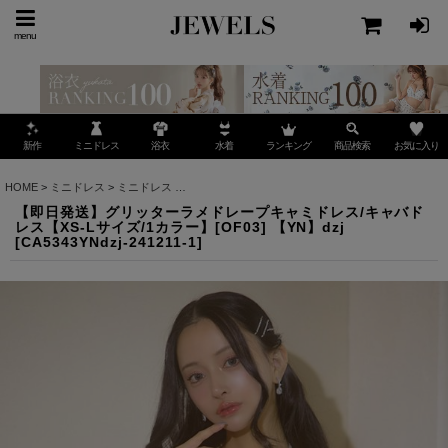
menu
ミニドレス
ランキング
お気に入り
新作
浴衣
水着
商品検索
HOME
>
ミニドレス
>
ミニドレス
>
【即日発送】グリッターラメドレープキャミドレス/キャバド
【即日発送】グリッターラメドレープキャミドレス/キャバド
レス【XS-Lサイズ/1カラー】[OF03] 【YN】dzj
[
CA5343YNdzj-241211-1
]