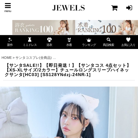
menu
ミニドレス
ランキング
お気に入り
新作
浴衣
水着
商品検索
HOME
>
サンタコスプレ(全商品)
>
【サンタSALE!!】【即日発送！】【サンタコス 4点セ
【サンタSALE!!】【即日発送！】【サンタコス 4点セット】
【XS-XLサイズ/2カラー】チュールロングスリーブハイネッ
クサンタ[HC03]
[
SS128YNdzj-24NR-1
]