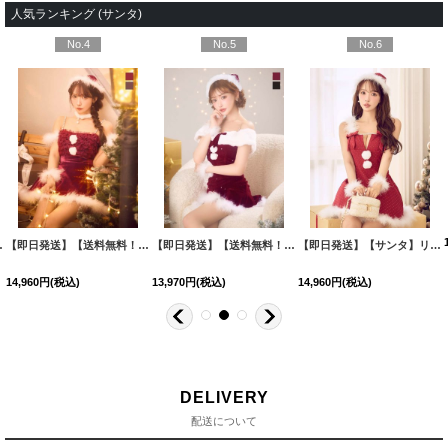
人気ランキング (サンタ)
No.4
No.5
No.6
イズ/2カラー】[HC03]三上悠亜着用
【即日発送】【送料無料！】【サンタ】チュールフリルオフショルセットアップサンタコスプレ【コスプレ6点セット】【XS-Lサイズ/2カラー】[HC03]三上悠亜着用
【即日発送】【送料無料！】【サンタ】オフショルファービジューマーメイドサンタコスプレ【コスプレ4点セット】【XS-Lサイズ/2カラー】[HC03]明日花キララ着用
[
SS-164-YN-dzw-
[
SS-182
【即日発送】【サンタ】リボンファーサンタコスプレ【コスプレ4点セット】【XS-XLサイズ/2カラー】[HC03]三上悠亜着用
14,960
円
(税込)
13,970
円
(税込)
14,960
円
(税込)
DELIVERY
配送について