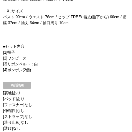
・XLサイズ
バスト 99cm / ウエスト 76cm / ヒップ FREE/ 着丈(脇下から) 66cm / 肩
幅 37cm / 袖丈 64cm / 袖口周り 10cm
■セット内容
[1]帽子
[2]ワンピース
[3]リボンベルト：白
[4]ポンポン(2個)
商品詳細
[裏地]あり
[パッド]あり
[ファスナー]なし
[伸縮性]なし
[ストラップ]なし
[滑り止め]なし
[透け]なし