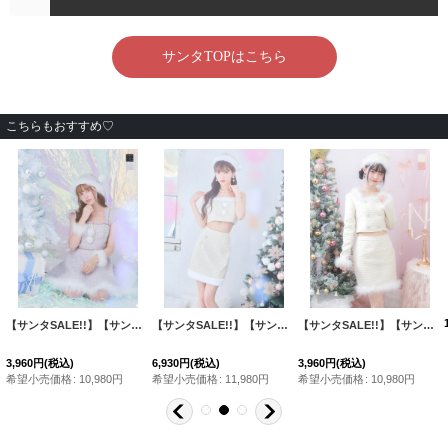
こちらもおすすめ♡
[
SS118YNdzwj-24NR-1
【サンタSALE!!】【サンタコス 4点セット】【S-Lサイズ/2カラー】チェーンモチーフフロントジップツイードフレアサンタコスプレ[HC02]
]
【サンタSALE!!】【サンタコス 5点セット】【XS-Lサイズ/1カラー】ジャケット付きツイードセットアップサンタ[HC02]
[
SM093YN-23YM-1
]
【サンタSALE!!】【サンタコス 3点セット】【XS-Lサイズ/2カラー】ロングスリーブツイードサンタコスプレ[HC02]
3,960
円
(税込)
6,930
円
(税込)
3,960
円
(税込)
希望小売価格
:
10,980
円
希望小売価格
:
11,980
円
希望小売価格
:
10,980
円