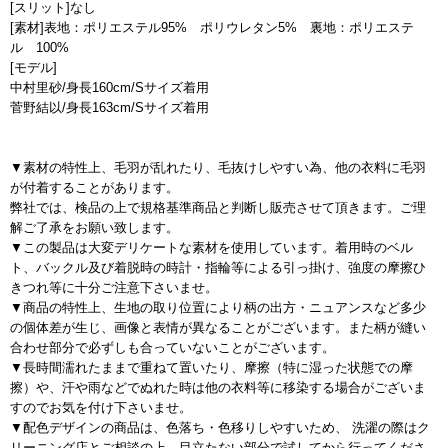
[スリット]なし
[素材]表地：ポリエステル95% ポリウレタン5% 裏地：ポリエステ
ル 100%
[モデル]
中村里砂/身長160cm/Sサイズ着用
菅野結以/身長163cm/Sサイズ着用
▼素材の特性上、毛羽が乱れたり、毛抜けしやすい為、他の衣料に毛羽
が付着することがあります。
弊社では、検品の上で規格基準商品と判断し販売させて頂きます。ご理
解ご了承をお願い致します。
▼この製品は大変デリケートな素材を使用しています。着用時のベル
ト、バックル及び着脱時の時計・指輪等による引っ掛け、強度の摩擦ひ
きつれ等に十分ご注意下さいませ。
▼商品の特性上、生地の取り位置により柄の出方・ニュアンスなど多少
の個体差が生じ、画像と表情が異なることがございます。また柄が縫い
合わせ部分で必ずしも合っていないことがございます。
▼長時間濡れたままで重ねて置いたり、摩擦（特に湿った状態での摩
擦）や、汗や雨などでぬれた時は他の衣料等に移染する場合がございま
すのでお気を付け下さいませ。
▼配色デザインの商品は、色落ち・色移りしやすいため、 洗濯の際はク
リーニング店とご相談の上、目立たない部分で試してから行ってくださ