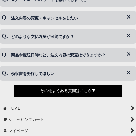
注文内容の変更・キャンセルをしたい
◆下記ページより、ログインIDの変更が可能です。
ログイン情報をお忘れの方はコチラ＞＞
どのような支払方法が可能ですか？
◆即日発送を行なっている関係上、午後以降のご連絡やキャンセル
はご対応できない場合がございます。
ご希望の場合は、お早めにご連絡を頂けますようお願い致します。
商品や配送日時など、注文内容の変更はできますか？
※発送後、発送準備が完了しお手続きが間に合わない場合は変更、
◆代金引換・クレジットカード・携帯キャリア決済・おねだり決
キャンセルをお断りさせて頂くことはがありますのであらかじめご
済・AmazonPayなどがございます。
了承ください。
領収書を発行してほしい
◆商品発送前の変更は承っております。
すでに発送手配済みで、変更処理が間に合わない場合はご容赦くだ
さい。
その他よくある質問はこちら▼
◆領収書はご希望頂いた場合のみ発行しております。
【これからご注文する場合】
HOME
STEP2「お届け先・お支払い」ページにて備考欄に下記の記載をお
願いします。
ショッピングカート
①領収書希望
②宛名（空欄は上様は不可）
マイページ