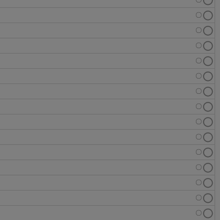
〇
〇
〇
〇
〇
〇
〇
〇
〇
〇
〇
〇
〇
〇