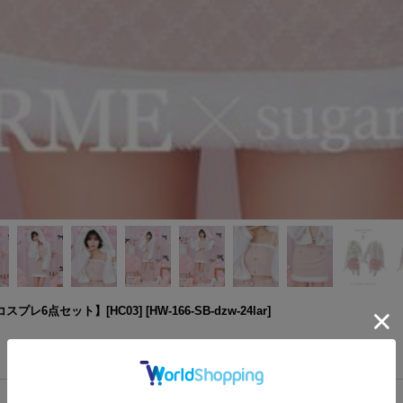
プレ6点セット】[HC03]
[
HW-166-SB-dzw-24lar
]