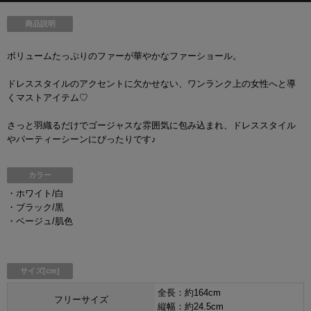
商品説明
ボリュームたっぷりのファーが華やかなファーショール。
ドレススタイルのアクセントに欠かせない、ワンランク上の女性へと導
くマストアイテム♡
さっと羽織るだけでゴージャスな雰囲気に包み込まれ、ドレススタイル
やパーティーシーンにぴったりです♪
カラー
・ホワイト/白
・ブラック/黒
・ベージュ/肌色
サイズ[cm]
全長：約164cm
フリーサイズ
縦幅：約24.5cm