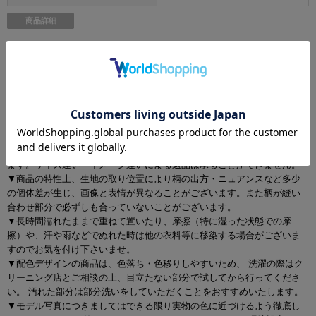
商品詳細
[素材]フェイクファー
ご注意
▼サイズは全て平置きの採寸となっておりますが、若干の誤差が生じる
場合がございます。
▼サイズ違いによる交換は可能ですが、手数料はお客様のご負担となり
ます。サイズ違い・イメージ違いによる返品は承ることができません。
▼商品の特性上、生地の取り位置により柄の出方・ニュアンスなど多少
の個体差が生じ、画像と表情が異なることがございます。また柄が縫い
合わせ部分で必ずしも合っていないことがございます。
▼長時間濡れたままで重ねて置いたり、摩擦（特に湿った状態での摩
擦）や、汗や雨などでぬれた時は他の衣料等に移染する場合がございま
すのでお気を付け下さいませ。
▼配色デザインの商品は、色落ち・色移りしやすいため、 洗濯の際はク
リーニング店とご相談の上、目立たない部分で試してから行ってくださ
い。 汚れた部分は部分洗いをしていただくことをおすすめいたします。
▼モデル写真につきましてはできる限り実物の色に近づけるよう徹底し