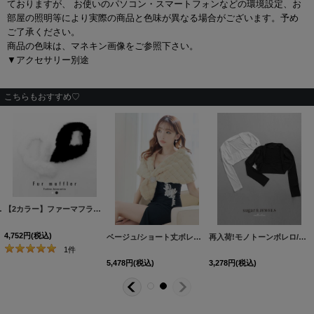
ておりますが、 お使いのパソコン・スマートフォンなどの環境設定、お
部屋の照明等により実際の商品と色味が異なる場合がございます。予め
ご了承ください。
商品の色味は、マネキン画像をご参照下さい。
▼アクセサリー別途
こちらもおすすめ♡
HC02]
[
FA2312213JP
]
【2カラー】ファーマフラー[HC02]
[
FA2312212JP
]
4,752
円
(税込)
ベージュ/ショート丈ボレロ/上着/羽織り物/アウター【Fサイズ/1カラー】[OF08]【IM】 BLR014
再入荷!モノトーンボレロ/上着/羽織り物/アウター【Fサイズ/2カラー】[OF08] 【IM】
1
件
5,478
円
(税込)
3,278
円
(税込)