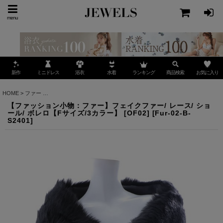
menu
ミニドレス
ランキング
お気に入り
新作
浴衣
水着
商品検索
HOME
>
ファー
>
【ファッション小物：ファー】フェイクファー/ レース/ ショール/ ボレロ【
【ファッション小物：ファー】フェイクファー/ レース/ ショ
ール/ ボレロ【Fサイズ/3カラー】 [OF02]
[
Fur-02-B-
S2401
]