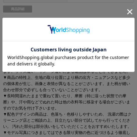
商品詳細
[素材]フェイクファー
ご注意
▼サイズは全て平置きの採寸となっておりますが、若干の誤差が生じる
場合がございます。
▼サイズ違いによる交換は可能ですが、手数料はお客様のご負担となり
ます。サイズ違い・イメージ違いによる返品は承ることができません。
▼商品の特性上、生地の取り位置により柄の出方・ニュアンスなど多少
の個体差が生じ、画像と表情が異なることがございます。また柄が縫い
合わせ部分で必ずしも合っていないことがございます。
▼長時間濡れたままで重ねて置いたり、摩擦（特に湿った状態での摩
擦）や、汗や雨などでぬれた時は他の衣料等に移染する場合がございま
すのでお気を付け下さいませ。
▼配色デザインの商品は、色落ち・色移りしやすいため、 洗濯の際はク
リーニング店とご相談の上、目立たない部分で試してから行ってくださ
い。 汚れた部分は部分洗いをしていただくことをおすすめいたします。
▼モデル写真につきましてはできる限り実物の色に近づけるよう徹底し