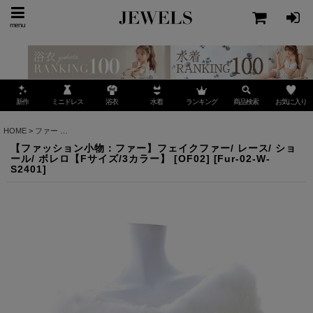
menu
ミニドレス
ランキング
お気に入り
新作
浴衣
水着
商品検索
HOME
>
ファー
>
【ファッション小物：ファー】フェイクファー/ レース/ ショール/ ボレロ【
【ファッション小物：ファー】フェイクファー/ レース/ ショ
ール/ ボレロ【Fサイズ/3カラー】 [OF02]
[
Fur-02-W-
S2401
]