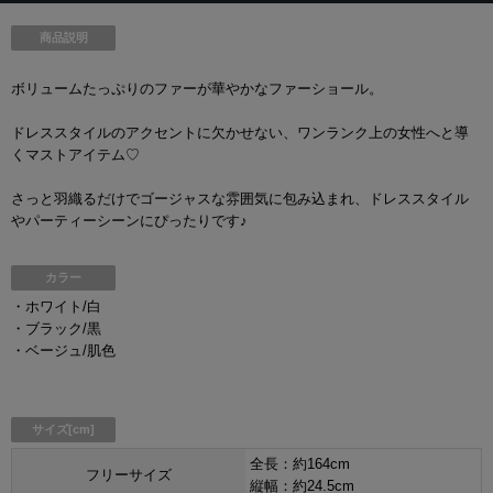
商品説明
ボリュームたっぷりのファーが華やかなファーショール。
ドレススタイルのアクセントに欠かせない、ワンランク上の女性へと導
くマストアイテム♡
さっと羽織るだけでゴージャスな雰囲気に包み込まれ、ドレススタイル
やパーティーシーンにぴったりです♪
カラー
・ホワイト/白
・ブラック/黒
・ベージュ/肌色
サイズ[cm]
全長：約164cm
フリーサイズ
縦幅：約24.5cm