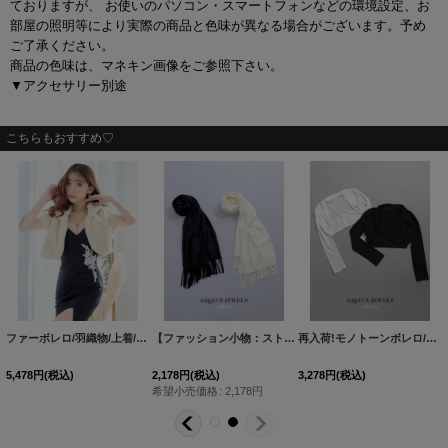
ておりますが、 お使いのパソコン・スマートフォンなどの環境設定、お
部屋の照明等により実際の商品と色味が異なる場合がございます。予め
ご了承ください。
商品の色味は、マネキン画像をご参照下さい。
▼アクセサリー別途
こちらもおすすめ♡
ファーボレロ/羽織物/上着/アウター/キャバドレス【Fサイズ/1カラー】[OF04] 【IM】
【ファッション小物：ストール】ストール【2カラー】[OF08-U]
[
BLR014-231205-1
再入荷!モノトーンボレロ/上着/羽織り物/アウター【Fサイズ/2カラー】[OF08] 【IM】
[
]
BL
5,478
円
(税込)
2,178
円
(税込)
3,278
円
(税込)
希望小売価格
:
2,178
円