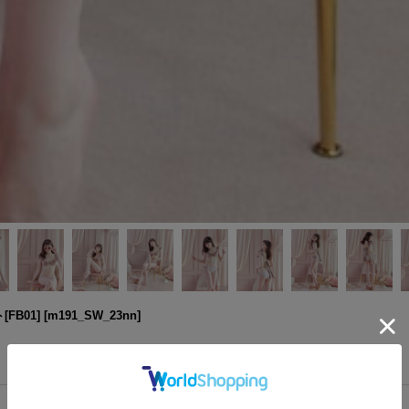
B01]
[
m191_SW_23nn
]