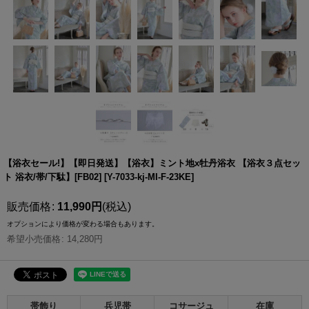
【浴衣セール!】【即日発送】【浴衣】ミント地x牡丹浴衣 【浴衣３点セッ
ト 浴衣/帯/下駄】[FB02]
[
Y-7033-kj-MI-F-23KE
]
販売価格
:
11,990
円
(税込)
オプションにより価格が変わる場合もあります。
希望小売価格
:
14,280
円
帯飾り
兵児帯
コサージュ
在庫