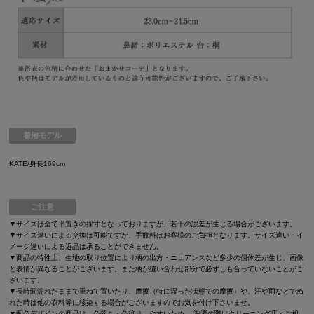
着用モデル
KATE/身長169cm
ご注意
▼サイズは全て平置きの採寸となっておりますが、若干の誤差が生じる場合がございます。
▼サイズ違いによる交換は可能ですが、手数料はお客様のご負担となります。サイズ違い・イ
メージ違いによる返品は承ることができません。
▼商品の特性上、生地の取り位置により柄の出方・ニュアンスなど多少の個体差が生じ、画像
と表情が異なることがございます。また柄が縫い合わせ部分で必ずしも合っていないことがご
ざいます。
▼長時間濡れたままで重ねて置いたり、摩擦（特に湿った状態での摩擦）や、汗や雨などでぬ
れた時は他の衣料等に移染する場合がございますのでお気を付け下さいませ。
▼配色デザインの商品は、色落ち・色移りしやすいため、 洗濯の際はクリーニング店とご相