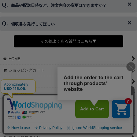
ご希望の場合は、お早めにご連絡を頂けますようお願い致します。
商品や配送日時など、注文内容の変更はできますか？
※発送後、発送準備が完了しお手続きが間に合わない場合は変更、
◆代金引換・クレジットカード・携帯キャリア決済・おねだり決
キャンセルをお断りさせて頂くことはがありますのであらかじめご
済・AmazonPayなどがございます。
了承ください。
領収書を発行してほしい
◆商品発送前の変更は承っております。
すでに発送手配済みで、変更処理が間に合わない場合はご容赦くだ
さい。
その他よくある質問はこちら▼
◆領収書はご希望頂いた場合のみ発行しております。
【これからご注文する場合】
HOME
STEP2「お届け先・お支払い」ページにて備考欄に下記の記載をお
願いします。
ショッピングカート
①領収書希望
②宛名（空欄は上様は不可）
マイページ
③但し書き（空欄やお品代は不可）
＞詳細は画像をタップ＜
お気に入り
【すでにご注文が完了している場合】
特定商取引法表示
①お電話・メール・LINEにて領収書希望の連絡をお願い致します
②後日、郵送にて領収書を送らせて頂きます。
ご利用案内
【マイページから発行する場合】
お問い合せ
①マイページから購入履歴→購入内容→領収書発行を選択。
②後日、郵送にて領収書を送らせて頂きます。