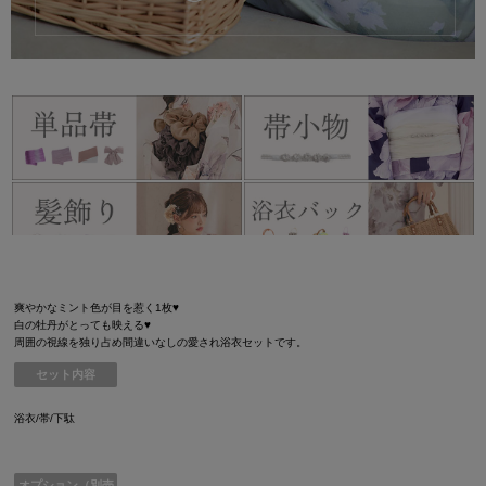
爽やかなミント色が目を惹く1枚♥
白の牡丹がとっても映える♥
周囲の視線を独り占め間違いなしの愛され浴衣セットです。
セット内容
浴衣/帯/下駄
オプション（別売