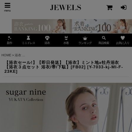
menu
ミニドレス
ランキング
お気に入り
新作
浴衣
水着
商品検索
HOME
>
浴衣
>
【浴衣セール!】【即日発送】【浴衣】ミント地x牡丹浴衣 【浴衣３点セット 浴
【浴衣セール!】【即日発送】【浴衣】ミント地x牡丹浴衣
【浴衣３点セット 浴衣/帯/下駄】[FB02]
[
Y-7033-kj-MI-F-
23KE
]