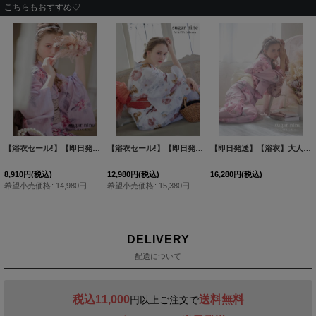
こちらもおすすめ♡
【浴衣セール!】【即日発送】ピンクストライプ地x紫陽花浴衣 【浴衣３点セット 浴衣/帯/下駄】[FB02]
【浴衣セール!】【即日発送】【浴衣】白地x暖色椿浴衣 【浴衣３点セット 浴衣/帯/下駄】[FB02]
【即日発送】【浴衣】大人スウィート/ピンク地に大柄牡丹浴衣[FB02]
8,910
円
(税込)
12,980
円
(税込)
16,280
円
(税込)
希望小売価格
:
14,980
円
希望小売価格
:
15,380
円
DELIVERY
配送について
税込11,000
送料無料
円以上ご注文で