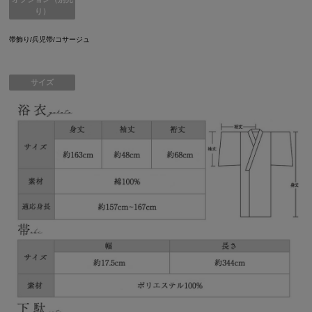
り）
帯飾り/兵児帯/コサージュ
サイズ