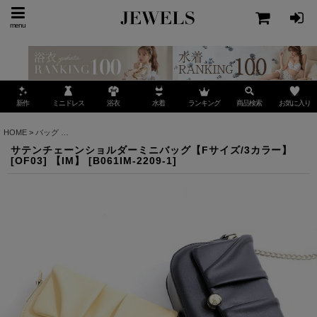
menu
ミニドレス
ランキング
お気に入り
新作
浴衣
水着
商品検索
HOME
>
バッグ
>
サテンチェーンショルダーミニバッグ【Fサイズ/3カラー】[OF03] 【IM
サテンチェーンショルダーミニバッグ【Fサイズ/3カラー】
[OF03] 【IM】
[
B061IM-2209-1
]