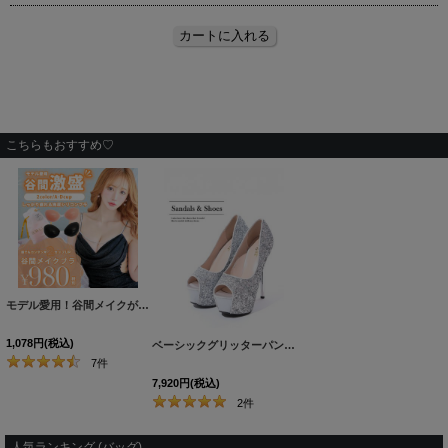
こちらもおすすめ♡
モデル愛用！谷間メイクが実現する激盛りぷるぷる肉厚シリコンブラ[OF08-U]
[
N6024H
1,078
円
(税込)
ベーシックグリッターパンプス/14cmヒール【2カラー/7サイズ】[OF02]
7
件
7,920
円
(税込)
2
件
人気ランキング (バッグ)