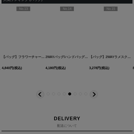
No.13
No.14
No.15
【バッグ】2WAYラメスクエアクラッチバッグ【Fサイズ/2カラー】[OF03]
3,278
円
(税込)
03] 【IM】
[
B106IM-250906-1
【バッグ】フラワーチャーム付きビジューバニティバッグ【Fサイズ/2カラー】[OF02]
]
[
B062IM-2208-1
2WAYバッグ/ハンドバッグ/ショルダーバッグ/チェーン/パール【Fサイズ/3カラー】[OF03] B073
]
[
B
4,840
円
(税込)
4,180
円
(税込)
DELIVERY
配送について