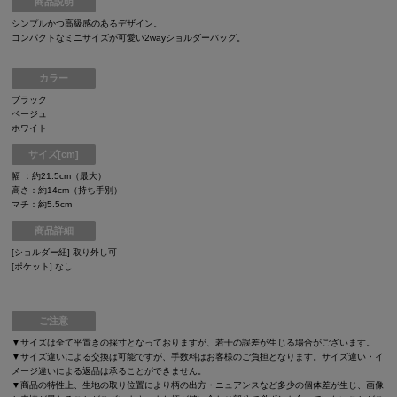
商品説明
シンプルかつ高級感のあるデザイン。
コンパクトなミニサイズが可愛い2wayショルダーバッグ。
カラー
ブラック
ベージュ
ホワイト
サイズ[cm]
幅 ：約21.5cm（最大）
高さ：約14cm（持ち手別）
マチ：約5.5cm
商品詳細
[ショルダー紐] 取り外し可
[ポケット] なし
ご注意
▼サイズは全て平置きの採寸となっておりますが、若干の誤差が生じる場合がございます。
▼サイズ違いによる交換は可能ですが、手数料はお客様のご負担となります。サイズ違い・イ
メージ違いによる返品は承ることができません。
▼商品の特性上、生地の取り位置により柄の出方・ニュアンスなど多少の個体差が生じ、画像