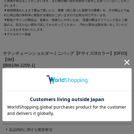
と表情が異なることがございます。また柄が縫い合わせ部分で必ずしも合っていないことがご
ざいます。
▼長時間濡れたままで重ねて置いたり、摩擦（特に湿った状態での摩擦）や、汗や雨などでぬ
れた時は他の衣料等に移染する場合がございますのでお気を付け下さいませ。
▼配色デザインの商品は、色落ち・色移りしやすいため、 洗濯の際はクリーニング店とご相
談の上、目立たない部分で試してから行ってください。 汚れた部分は部分洗いをしていただ
くことをおすすめいたします。
▼アクセサリー別途