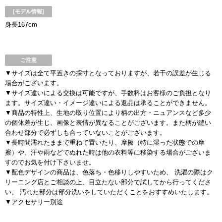
[モデル情報]
身長167cm
ご注意
▼サイズは全て平置きの採寸となっておりますが、若干の誤差が生じる
場合がございます。
▼サイズ違いによる交換は可能ですが、手数料はお客様のご負担となり
ます。サイズ違い・イメージ違いによる返品は承ることができません。
▼商品の特性上、生地の取り位置により柄の出方・ニュアンスなど多少
の個体差が生じ、画像と表情が異なることがございます。また柄が縫い
合わせ部分で必ずしも合っていないことがございます。
▼長時間濡れたままで重ねて置いたり、摩擦（特に湿った状態での摩
擦）や、汗や雨などでぬれた時は他の衣料等に移染する場合がございま
すのでお気を付け下さいませ。
▼配色デザインの商品は、色落ち・色移りしやすいため、 洗濯の際はク
リーニング店とご相談の上、目立たない部分で試してから行ってくださ
い。 汚れた部分は部分洗いをしていただくことをおすすめいたします。
▼アクセサリー別途