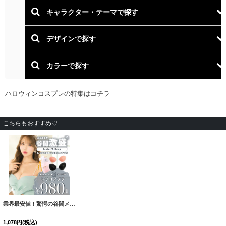
こちらもおすすめ♡
業界最安値！驚愕の谷間メイク ドレスの必需品 水着にもOK ぷるぷるシリコンブラ/2カラー/A-Dカップ/ボリュームアップ[OF08-U]
1,078
円
(税込)