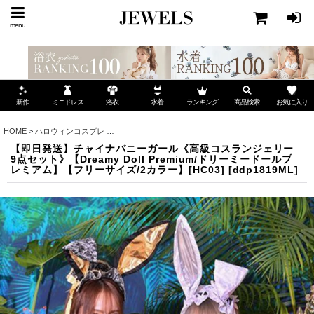
menu
ミニドレス
ランキング
お気に入り
新作
浴衣
水着
商品検索
HOME
>
ハロウィンコスプレ
>
【即日発送】チャイナバニーガール《高級コスランジェリー9点セッ
【即日発送】チャイナバニーガール《高級コスランジェリー
9点セット》【Dreamy Doll Premium/ドリーミードールプ
レミアム】【フリーサイズ/2カラー】[HC03]
[
ddp1819ML
]