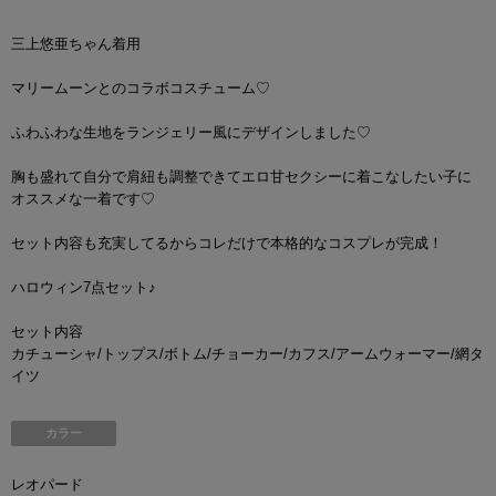
三上悠亜ちゃん着用
マリームーンとのコラボコスチューム♡
ふわふわな生地をランジェリー風にデザインしました♡
胸も盛れて自分で肩紐も調整できてエロ甘セクシーに着こなしたい子に
オススメな一着です♡
セット内容も充実してるからコレだけで本格的なコスプレが完成！
ハロウィン7点セット♪
セット内容
カチューシャ/トップス/ボトム/チョーカー/カフス/アームウォーマー/網タ
イツ
カラー
レオパード