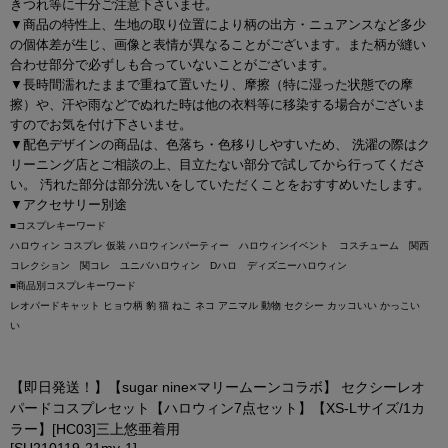
きつれ等に十分ご注意下さいませ。
▼商品の特性上、生地の取り位置により柄の出方・ニュアンスなど多少
の個体差が生じ、画像と表情が異なることがございます。また柄が縫い
合わせ部分で必ずしも合っていないことがございます。
▼長時間濡れたままで重ねて置いたり、摩擦（特に湿った状態での摩
擦）や、汗や雨などでぬれた時は他の衣料等に移染する場合がございま
すのでお気を付け下さいませ。
▼配色デザインの商品は、色落ち・色移りしやすいため、 洗濯の際はク
リーニング店とご相談の上、目立たない部分で試してから行ってくださ
い。 汚れた部分は部分洗いをしていただくことをおすすめいたします。
▼アクセサリー別途
■コスプレキーワード
ハロウィン コスプレ 仮装 ハロウィンパーティー ハロウィンイベント コスチューム 関西
コレクション 関コレ ユニバハロウィン Dハロ ディズニーハロウィン
■商品別コスプレキーワード
レオパードキャット ヒョウ柄 豹 猫 ねこ ネコ アニマル 動物 セクシー カッコいい かっこい
い