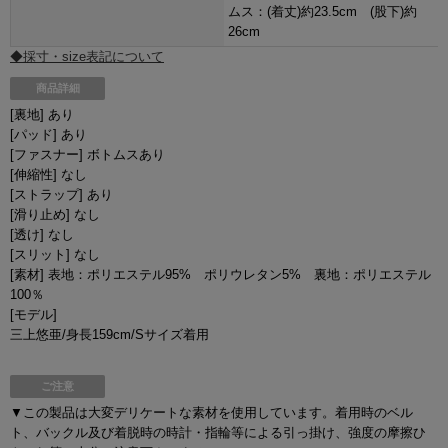
ムス：(着丈)約23.5cm (股下)約
26cm
◆採寸・size表記について
商品詳細
[裏地] あり
[パッド] あり
[ファスナー] ボトムスあり
[伸縮性] なし
[ストラップ] あり
[滑り止め] なし
[透け] なし
[スリット] なし
[素材] 表地：ポリエステル95% ポリウレタン5% 裏地：ポリエステル
100％
[モデル]
三上悠亜/身長159cm/Sサイズ着用
ご注意
▼この製品は大変デリケートな素材を使用しています。着用時のベル
ト、バックル及び着脱時の時計・指輪等による引っ掛け、強度の摩擦ひ