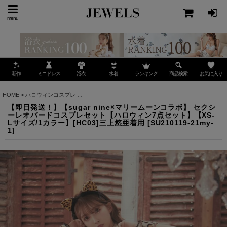
menu
ミニドレス
ランキング
お気に入り
新作
浴衣
水着
商品検索
HOME
>
ハロウィンコスプレ
>
【即日発送！】【sugar nine×マリームーンコラボ】 
【即日発送！】【sugar nine×マリームーンコラボ】 セクシ
ーレオパードコスプレセット【ハロウィン7点セット】【XS-
Lサイズ/1カラー】[HC03]三上悠亜着用
[
SU210119-21my-
1
]