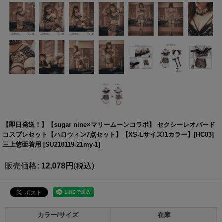
【即日発送！】【sugar nine×マリームーンコラボ】 セクシーレオパード
コスプレセット【ハロウィン7点セット】【XS-Lサイズ/1カラー】[HC03]
三上悠亜着用
[
SU210119-21my-1
]
販売価格
:
12,078
円
(税込)
カラー/サイズ
在庫