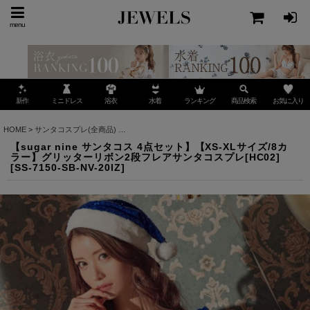
menu
ミニドレス
ランキング
お気に入り
新作
浴衣
水着
商品検索
HOME
>
サンタコスプレ(全商品)
>
【sugar nine サンタコス 4点セット】【XS-XLサ
【sugar nine サンタコス 4点セット】【XS-XLサイズ/8カ
ラー】グリッターリボン2段フレアサンタコスプレ[HC02]
[
SS-7150-SB-NV-20IZ
]