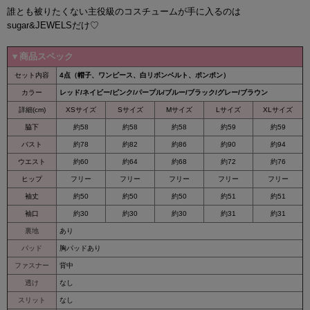
誰とも被りたくない主役級のコスチュームが手に入るのは
sugar&JEWELSだけ♡
▼商品スペック
セット内容
4点（帽子、ワンピース、白リボンベルト、ポンポン）
カラー
レッド/ネイビー/ピンク/パープル/ブルー/ブラック/グレー/ブラウン
詳細(cm)
XSサイズ
Sサイズ
Mサイズ
Lサイズ
XLサイズ
脇下
約58
約58
約58
約59
約59
バスト
約78
約82
約86
約90
約94
ウエスト
約60
約64
約68
約72
約76
ヒップ
フリー
フリー
フリー
フリー
フリー
袖丈
約50
約50
約50
約51
約51
袖口
約30
約30
約30
約31
約31
裏地
あり
パッド
胸パッドあり
ファスナー
背中
透け
なし
スリット
なし