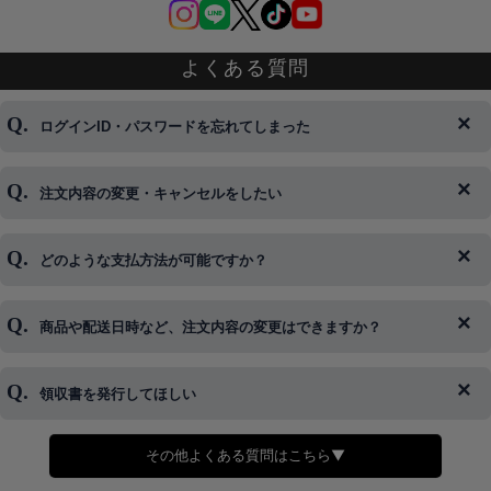
よくある質問
ログインID・パスワードを忘れてしまった
注文内容の変更・キャンセルをしたい
◆下記ページより、ログインIDの変更が可能です。
ログイン情報をお忘れの方はコチラ＞＞
どのような支払方法が可能ですか？
◆即日発送を行なっている関係上、午後以降のご連絡やキャンセル
はご対応できない場合がございます。
ご希望の場合は、お早めにご連絡を頂けますようお願い致します。
商品や配送日時など、注文内容の変更はできますか？
※発送後、発送準備が完了しお手続きが間に合わない場合は変更、
◆代金引換・クレジットカード・携帯キャリア決済・おねだり決
キャンセルをお断りさせて頂くことはがありますのであらかじめご
済・AmazonPayなどがございます。
了承ください。
領収書を発行してほしい
◆商品発送前の変更は承っております。
すでに発送手配済みで、変更処理が間に合わない場合はご容赦くだ
さい。
その他よくある質問はこちら▼
◆領収書はご希望頂いた場合のみ発行しております。