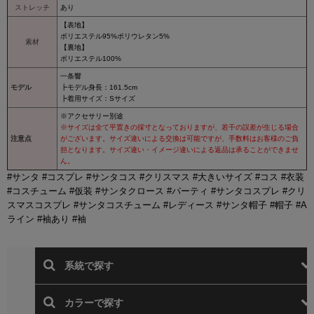
ストレッチ
あり
【表地】
ポリエステル95%ポリウレタン5%
素材
【裏地】
ポリエステル100%
一条響
モデル
┣モデル身長：161.5cm
┣着用サイズ：Sサイズ
※アクセサリー別途
※サイズは全て平置きの採寸となっておりますが、若干の誤差が生じる場合
注意点
がございます。サイズ違いによる交換は可能ですが、手数料はお客様のご負
担となります。サイズ違い・イメージ違いによる返品は承ることができませ
ん。
#サンタ #コスプレ #サンタコス #クリスマス #大きいサイズ #コス #衣装
#コスチューム #仮装 #サンタクロース #パーティ #サンタコスプレ #クリ
スマスコスプレ #サンタコスチューム #レディース #サンタ帽子 #帽子 #A
ライン #袖あり #袖