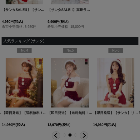
【サンタSALE!!】【サンタコス 4点セット】オフショルダーロングスリーブサンタコスプレ[HC02]
【サンタSALE!!】高級ライン☆ゴージャスビジュー刺繍フレアサンタ【sugar nine サンタコス 4点セット】【S-Mサイズ/1カラー】[HC03]三上悠亜着用
4,950
円
(税込)
9,900
円
(税込)
希望小売価格
:
8,980
円
希望小売価格
:
18,000
円
人気ランキング (サンタ)
No.4
No.5
No.6
イズ/2カラー】[HC03]三上悠亜着用
【即日発送】【送料無料！】【サンタ】チュールフリルオフショルセットアップサンタコスプレ【コスプレ6点セット】【XS-Lサイズ/2カラー】[HC03]三上悠亜着用
【即日発送】【送料無料！】【サンタ】オフショルファービジューマーメイドサンタコスプレ【コスプレ4点セット】【XS-Lサイズ/2カラー】[HC03]明日花キララ着用
[
SS-164-YN-dzw-
[
SS-182
【即日発送】【サンタ】リボンファーサンタコスプレ【コスプレ4点セット】【XS-XLサイズ/2カラー】[HC03]三上悠亜着用
14,960
円
(税込)
13,970
円
(税込)
14,960
円
(税込)