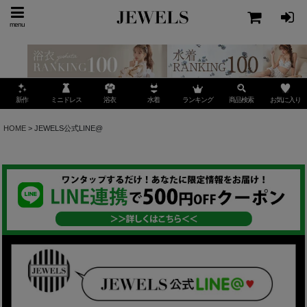
menu
ミニドレス
ランキング
お気に入り
新作
浴衣
水着
商品検索
HOME
>
JEWELS公式LINE@