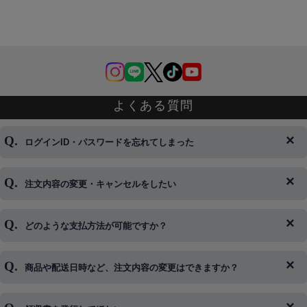
よくある質問
ログインID・パスワードを忘れてしまった
注文内容の変更・キャンセルをしたい
◆下記ページより、ログインIDの変更が可能です。
ログイン情報をお忘れの方はコチラ＞＞
どのような支払方法が可能ですか？
◆即日発送を行なっている関係上、午後以降のご連絡やキャンセル
はご対応できない場合がございます。
ご希望の場合は、お早めにご連絡を頂けますようお願い致します。
商品や配送日時など、注文内容の変更はできますか？
※発送後、発送準備が完了しお手続きが間に合わない場合は変更、
◆代金引換・クレジットカード・携帯キャリア決済・おねだり決
キャンセルをお断りさせて頂くことはがありますのであらかじめご
済・AmazonPayなどがございます。
了承ください。