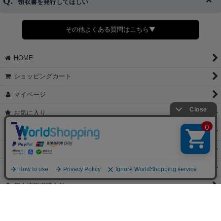
領収書を発行してほしい
◆商品発送前の変更は承っております。
すでに発送手配済みで、変更処理が間に合わない場合はご容赦くだ
さい。
その他よくある質問はこちら▼
◆領収書はご希望頂いた場合のみ発行しております。
【これからご注文する場合】
HOME
STEP2「お届け先・お支払い」ページにて備考欄に下記の記載をお
願いします。
ショッピングカート
①領収書希望
②宛名（空欄は上様は不可）
マイページ
③但し書き（空欄やお品代は不可）
＞詳細は画像をタップ＜
お気に入り
【すでにご注文が完了している場合】
特定商取引法表示
①お電話・メール・LINEにて領収書希望の連絡をお願い致します
②後日、郵送にて領収書を送らせて頂きます。
ご利用案内
【マイページから発行する場合】
お問い合せ
①マイページから購入履歴→購入内容→領収書発行を選択。
②後日、郵送にて領収書を送らせて頂きます。
個人情報保護方針
PCサイト