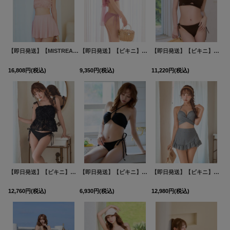
【即日発送】【MISTREASS×sugarコラボビキニ】【水着】チュールフレアスカートビキニ 3点セット[FB01]吉木千沙都（ちぃぽぽ）着用
【即日発送】【ビキニ】【水着】ラメチュールバックリボンビキニ [FB01]吉木千沙都（ちぃぽぽ）着用
【即日発送】【ビキニ】【水着】ホルターウエストベルトビキニ 2点セット[FB01]
16,808
円
(税込)
9,350
円
(税込)
11,220
円
(税込)
【即日発送】【ビキニ】【水着】立体フラワービキニ 2点セット [FB01]三上悠亜着用
【即日発送】【ビキニ】【水着】ホルターネックヘルシービキニ 2点セット [FB01]
【即日発送】【ビキニ】【水着】スカート付き小花柄ビキニ[FB01]三上悠亜着用
[
12,760
円
(税込)
6,930
円
(税込)
12,980
円
(税込)