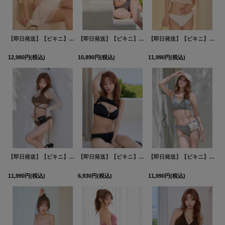
【即日発送】【ビキニ】【水着】ギャザーフリルティアードスカート付きビキニ 3点セット[FB01]吉木千沙都（ちぃぽぽ）着用
【即日発送】【ビキニ】【水着】スポーティーウエスト紐ビキニ 2点セット[FB01]
【即日発送】【ビキニ】【水着】ギャザートップフレアセパレートビキニ 2点セット[FB01]吉木千沙都（ちぃぽぽ）着用
12,980
円
(税込)
10,890
円
(税込)
11,990
円
(税込)
【即日発送】【ビキニ】【水着】シアートップス付き紐クロスビキニ 3点セット 3点セット[FB01]
【即日発送】【ビキニ】【水着】バストオープン＆ジップチェーンビキニ 2点セット[FB01]
【即日発送】【ビキニ】【水着】配色パイピング・ワントーンビキニ 2点セット 2点セット[FB01]
11,990
円
(税込)
6,930
円
(税込)
11,990
円
(税込)