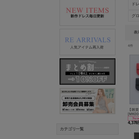
ドレ
グ
表
4
件
[
MK00
4,37
カテゴリ一覧