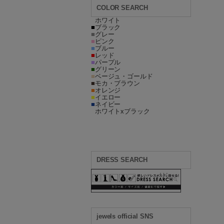
COLOR SEARCH
■
ホワイト
■
ブラック
■
グレー
■
ピンク
■
ブルー
■
レッド
■
パープル
■
グリーン
■
ベージュ・ゴールド
■
モカ・ブラウン
■
オレンジ
■
イエロー
■
ネイビー
■
ホワイトxブラック
DRESS SEARCH
jewels official SNS