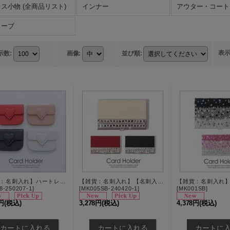
ス小物 (全商品リスト)
インナー
ローブ
表
示数
:
画像
:
並び順
:
【雑貨：名刺入れ】ハートレザーカードホルダー【4カラー】[OF03]
【雑貨：名刺入れ】【名刺入れ/3カラー】カラーキルティング名刺ケース[OF03-U]
8-250207-1
]
[
MK005SB-240420-1
]
[
MK001SB
]
8円
(税込)
3,278円
(税込)
4,378円
(税込)