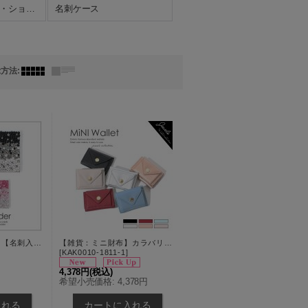
アウター・コート・ショール・ストール
名刺ケース
示方法
:
【雑貨：名刺入れ】【名刺入れ/2カラー】グラデーションビジュー名刺ケース[OF03-U]
【雑貨：ミニ財布】カラバリ豊富ミニウォレット【Fサイズ/6カラー】[OF03-U]
[
KAK0010-1811-1
]
4,378円
(税込)
希望小売価格
:
4,378円