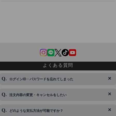
よくある質問
ログインID・パスワードを忘れてしまった
注文内容の変更・キャンセルをしたい
◆下記ページより、ログインIDの変更が可能です。
ログイン情報をお忘れの方はコチラ＞＞
どのような支払方法が可能ですか？
◆即日発送を行なっている関係上、午後以降のご連絡やキャンセル