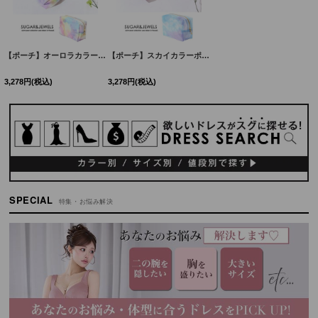
絞り込む
【ポーチ】オーロラカラーポーチ[YMT]
[
MG-P002
]
【ポーチ】スカイカラーポーチ[HC03]
[
MG-P001
]
3,278
円
(税込)
3,278
円
(税込)
SPECIAL
特集・お悩み解決