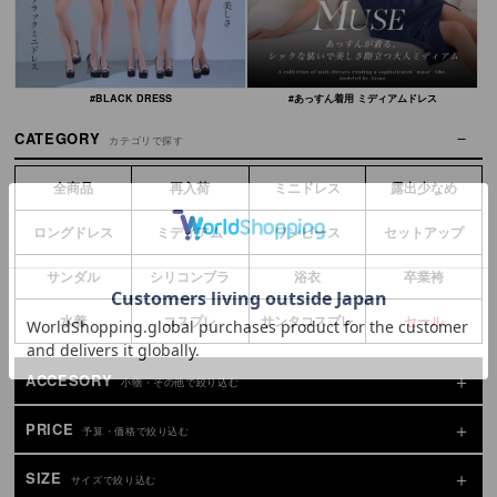
#BLACK DRESS
#あっすん着用 ミディアムドレス
CATEGORY
カテゴリで探す
全商品
再入荷
ミニドレス
露出少なめ
ロングドレス
ミディアム
ワンピース
セットアップ
サンダル
シリコンブラ
浴衣
卒業袴
水着
コスプレ
サンタコスプレ
セール
ACCESORY
小物・その他で絞り込む
PRICE
予算・価格で絞り込む
SIZE
サイズで絞り込む