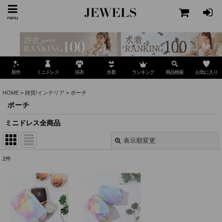
menu
ミニドレス
ランキング
お気に入り
新作
浴衣
水着
商品検索
HOME
>
雑貨/インテリア
>
ポーチ
ポーチ
ミニドレス全商品
表示順変更
閉じる
2
件
表示数
:
並び順
: