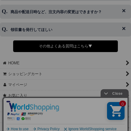
はご対応できない場合がございます。
ご希望の場合は、お早めにご連絡を頂けますようお願い致します。
商品や配送日時など、注文内容の変更はできますか？
※発送後、発送準備が完了しお手続きが間に合わない場合は変更、
◆代金引換・クレジットカード・携帯キャリア決済・おねだり決
キャンセルをお断りさせて頂くことはがありますのであらかじめご
済・AmazonPayなどがございます。
了承ください。
領収書を発行してほしい
◆商品発送前の変更は承っております。
すでに発送手配済みで、変更処理が間に合わない場合はご容赦くだ
さい。
その他よくある質問はこちら▼
◆領収書はご希望頂いた場合のみ発行しております。
【これからご注文する場合】
HOME
STEP2「お届け先・お支払い」ページにて備考欄に下記の記載をお
願いします。
ショッピングカート
①領収書希望
②宛名（空欄は上様は不可）
マイページ
③但し書き（空欄やお品代は不可）
＞詳細は画像をタップ＜
お気に入り
【すでにご注文が完了している場合】
特定商取引法表示
①お電話・メール・LINEにて領収書希望の連絡をお願い致します
②後日、郵送にて領収書を送らせて頂きます。
ご利用案内
【マイページから発行する場合】
お問い合せ
①マイページから購入履歴→購入内容→領収書発行を選択。