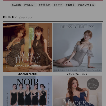
#二の腕
#ウエスト
#谷間見せ
#ヒップ
#低身長
#大きいサイズ
PICK UP
ピックアップ
#BROWN FLORAL
#アイスブルードレス