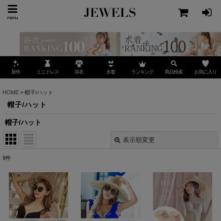
menu
ミニドレス
ランキング
お気に入り
新作
浴衣
水着
商品検索
HOME
>
帽子/ハット
帽子/ハット
帽子/ハット
表示順変更
閉じる
9
件
表示数
:
並び順
: