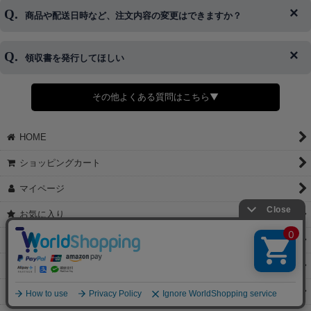
ご希望の場合は、お早めにご連絡を頂けますようお願い致します。
商品や配送日時など、注文内容の変更はできますか？
※発送後、発送準備が完了しお手続きが間に合わない場合は変更、
◆代金引換・クレジットカード・携帯キャリア決済・おねだり決
キャンセルをお断りさせて頂くことはがありますのであらかじめご
済・AmazonPayなどがございます。
了承ください。
領収書を発行してほしい
◆商品発送前の変更は承っております。
すでに発送手配済みで、変更処理が間に合わない場合はご容赦くだ
さい。
その他よくある質問はこちら▼
◆領収書はご希望頂いた場合のみ発行しております。
【これからご注文する場合】
HOME
STEP2「お届け先・お支払い」ページにて備考欄に下記の記載をお
願いします。
ショッピングカート
①領収書希望
②宛名（空欄は上様は不可）
マイページ
③但し書き（空欄やお品代は不可）
＞詳細は画像をタップ＜
お気に入り
【すでにご注文が完了している場合】
特定商取引法表示
①お電話・メール・LINEにて領収書希望の連絡をお願い致します
②後日、郵送にて領収書を送らせて頂きます。
ご利用案内
【マイページから発行する場合】
お問い合せ
①マイページから購入履歴→購入内容→領収書発行を選択。