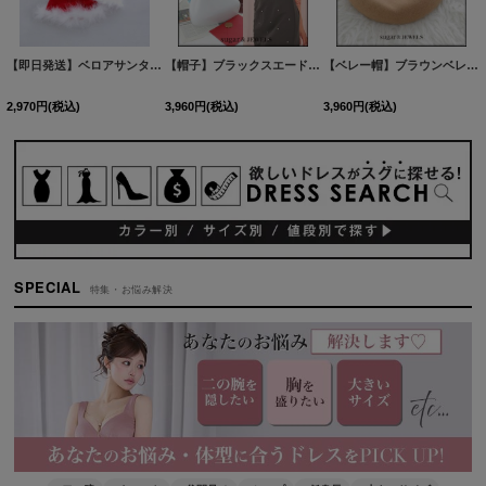
【即日発送】ベロアサンタ帽子【sugar nine サンタコス】【4カラー】[OF04]
【帽子】ブラックスエードベレー帽【1カラー】[OF02]
[
SS-079-
[
【ベレー帽】ブラウンベレー帽【1カラー】[OF02]
A2
2,970
円
(税込)
3,960
円
(税込)
3,960
円
(税込)
SPECIAL
特集・お悩み解決