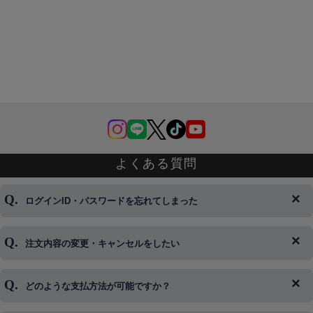
よくある質問
ログインID・パスワードを忘れてしまった
注文内容の変更・キャンセルをしたい
◆下記ページより、ログインIDの変更が可能です。
ログイン情報をお忘れの方はコチラ＞＞
どのような支払方法が可能ですか？
◆即日発送を行なっている関係上、午後以降のご連絡やキャンセル
はご対応できない場合がございます。