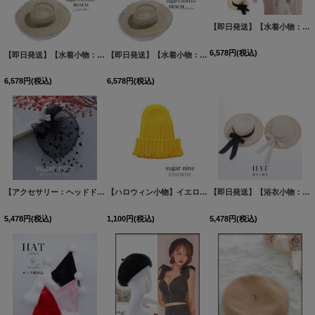
絞り込む
【即日発送】【水着小物：帽子】カラーリボンストローハット[FB01]
6,578
円
(税込)
【即日発送】【水着小物：帽子】麦わら帽子 / ハット / 帽子 [FB01]
【即日発送】【水着小物：帽子】麦わら帽子 / ハット / 帽子 [FB01]
[
MG-H008
]
6,578
円
(税込)
6,578
円
(税込)
【アクセサリー：ヘッドドレス】ドットレースビジューリボン帽 / カクテルハット / トーク帽【HC02】
【ハロウィン小物】イエローカラー ニット帽「jSB1608」[HC03]
【即日発送】【浴衣小物：麦わら帽子】リボン付きストローハット[FB01]
5,478
円
(税込)
1,100
円
(税込)
5,478
円
(税込)