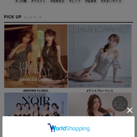
#二の腕
#ウエスト
#谷間見せ
#ヒップ
#低身長
#大きいサイズ
PICK UP
ピックアップ
#BROWN FLORAL
#アイスブルードレス