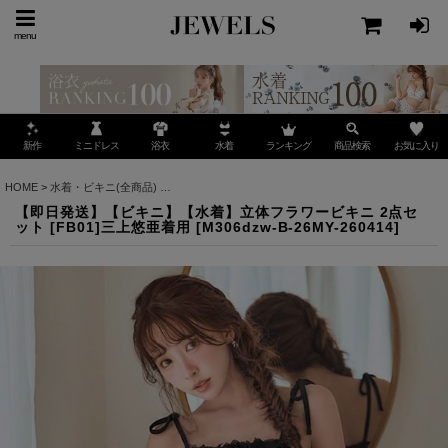
menu
ミニドレス
ランキング
お気に入り
新作
浴衣
水着
商品検索
HOME
>
水着・ビキニ(全商品)
>
【即日発送】【ビキニ】【水着】立体フラワービキニ 2点セ
【即日発送】【ビキニ】【水着】立体フラワービキニ 2点セ
ット [FB01]三上悠亜着用
[
M306dzw-B-26MY-260414
]