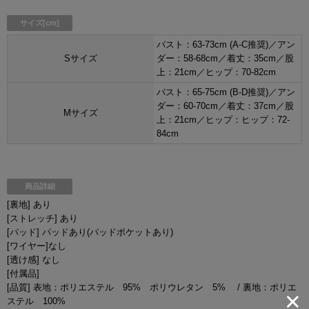
サイズ[cm]
バスト：63-73cm (A-C推奨)／アン
Sサイズ
ダー：58-68cm／着丈：35cm／股
上：21cm／ヒップ：70-82cm
バスト：65-75cm (B-D推奨)／アン
ダー：60-70cm／着丈：37cm／股
Mサイズ
上：21cm／ヒップ：ヒップ：72-
84cm
商品詳細
[裏地] あり
[ストレッチ] あり
[パッド] パッドあり(パッドポケットあり)
[ワイヤー]なし
[透け感] なし
[付属品]
[品質] 表地：ポリエステル 95% ポリウレタン 5% / 裏地：ポリエ
ステル 100%