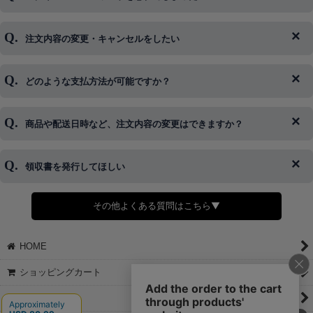
注文内容の変更・キャンセルをしたい
◆下記ページより、ログインIDの変更が可能です。
ログイン情報をお忘れの方はコチラ＞＞
どのような支払方法が可能ですか？
◆即日発送を行なっている関係上、午後以降のご連絡やキャンセル
はご対応できない場合がございます。
ご希望の場合は、お早めにご連絡を頂けますようお願い致します。
商品や配送日時など、注文内容の変更はできますか？
※発送後、発送準備が完了しお手続きが間に合わない場合は変更、
◆代金引換・クレジットカード・携帯キャリア決済・おねだり決
キャンセルをお断りさせて頂くことはがありますのであらかじめご
済・AmazonPayなどがございます。
了承ください。
領収書を発行してほしい
◆商品発送前の変更は承っております。
すでに発送手配済みで、変更処理が間に合わない場合はご容赦くだ
さい。
その他よくある質問はこちら▼
◆領収書はご希望頂いた場合のみ発行しております。
【これからご注文する場合】
HOME
STEP2「お届け先・お支払い」ページにて備考欄に下記の記載をお
願いします。
ショッピングカート
①領収書希望
②宛名（空欄は上様は不可）
マイページ
③但し書き（空欄やお品代は不可）