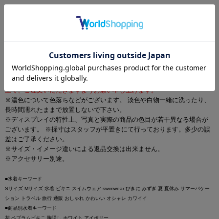
モデル
三上悠亜/身長159cm/Sサイズ着用
ご注意
※本商品は衛生商品の為、返品・交換は、未使用であってもお受けでき
ません。ご購入の際には、サイズやデザイン等をよくご確認いただいた
上で、ご注文いただきますようお願い申し上げます。
※濃色について色落ちなどがございます。 淡色や白物一緒に洗ったり、
長時間濡れたままで放置しないで下さい。
※ディスプレイの特性上、写真と実際の商品の色目が若干異なる場合が
ございます。 ※採寸はスタッフが平置きにて行っております。多少の誤
差はご了承ください。
※サイズ・イメージ違いによる返品交換は出来ません。
※アクセサリー別途。
■水着キーワード
Sサイズ Mサイズ 水着 ビキニ スイムウェア swimwear びきに みずぎ 夏 夏休み サマーバケー
ション トラベル 旅行 通販 おしゃれ かわいい オシャレ カワイイ
■商品別水着キーワード
花 ペプラムビキニ 胸隠し ホワイト アイボリー