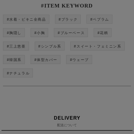
#ITEM KEYWORD
#水着・ビキニ全商品
#ブラック
#ペプラム
#胸隠し
#小胸
#ブルーベース
#花柄
#三上悠亜
#シンプル系
#スイート・フェミニン系
#韓国系
#体型カバー
#ウェーブ
#ナチュラル
DELIVERY
配送について