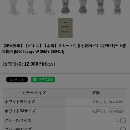
【即日発送】【ビキニ】【水着】スカート付き小花柄ビキニ[FB01]三上悠
亜着用
[
M307dzjqv-W-26MY-260414
]
販売価格
:
12,980
円
(税込)
カラー/サイズ
在庫
ホワイト/Sサイズ
在庫なし
再入荷通知
ホワイト/Mサイズ
在庫なし
再入荷通知
グレー/Sサイズ
〇
グレー/Mサイズ
〇