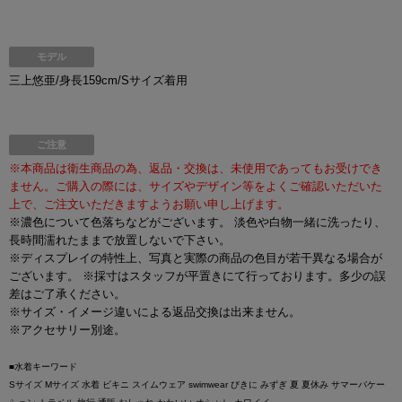
モデル
三上悠亜/身長159cm/Sサイズ着用
ご注意
※本商品は衛生商品の為、返品・交換は、未使用であってもお受けでき
ません。ご購入の際には、サイズやデザイン等をよくご確認いただいた
上で、ご注文いただきますようお願い申し上げます。
※濃色について色落ちなどがございます。 淡色や白物一緒に洗ったり、
長時間濡れたままで放置しないで下さい。
※ディスプレイの特性上、写真と実際の商品の色目が若干異なる場合が
ございます。 ※採寸はスタッフが平置きにて行っております。多少の誤
差はご了承ください。
※サイズ・イメージ違いによる返品交換は出来ません。
※アクセサリー別途。
■水着キーワード
Sサイズ Mサイズ 水着 ビキニ スイムウェア swimwear びきに みずぎ 夏 夏休み サマーバケー