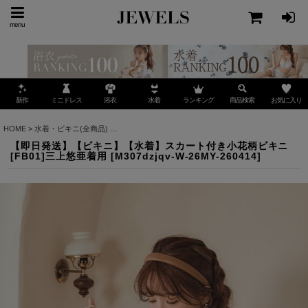
menu
ミニドレス
ランキング
お気に入り
新作
浴衣
水着
商品検索
HOME
>
水着・ビキニ(全商品)
>
【即日発送】【ビキニ】【水着】スカート付き小花柄ビキニ
【即日発送】【ビキニ】【水着】スカート付き小花柄ビキニ
[FB01]三上悠亜着用
[
M307dzjqv-W-26MY-260414
]