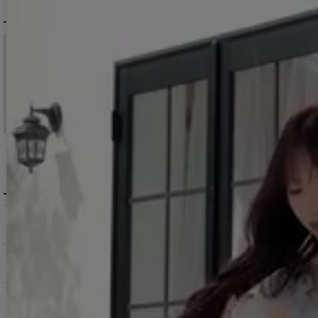
配送について
税込11,000
送料無料
円以上ご注文で
15:00まで
当日発送
のご注文
※日曜祝日は除く。15時以降は翌営業日発送となります。
＞ 地域別の配達日数目安・詳細はこちら
MENU / GUIDE
メニュー・お買い物ガイド
商品を探す（カテゴリ・検索）
サービス・お知らせ
ご購入にあたっての注意点