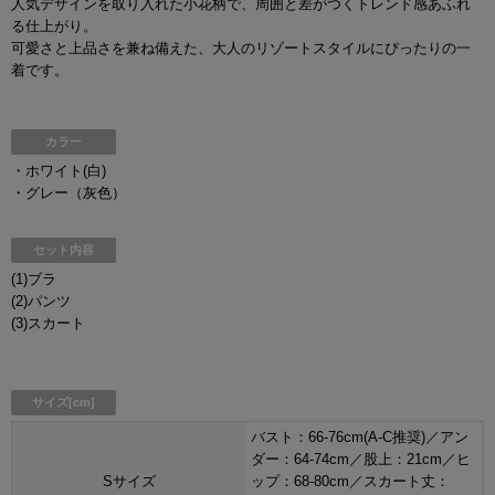
人気デザインを取り入れた小花柄で、周囲と差がつくトレンド感あふれ
る仕上がり。
可愛さと上品さを兼ね備えた、大人のリゾートスタイルにぴったりの一
着です。
カラー
・ホワイト(白)
・グレー（灰色）
セット内容
(1)ブラ
(2)パンツ
(3)スカート
サイズ[cm]
バスト：66-76cm(A-C推奨)／アン
ダー：64-74cm／股上：21cm／ヒ
Sサイズ
ップ：68-80cm／スカート丈：