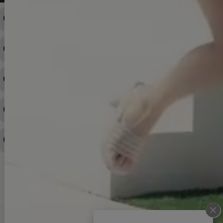
ログインID・パスワードを忘れてしまった
注文内容の変更・キャンセルをしたい
◆下記ページより、ログインIDの変更が可能です。
ログイン情報をお忘れの方はコチラ＞＞
どのような支払方法が可能ですか？
◆即日発送を行なっている関係上、午後以降のご連絡やキャンセル
はご対応できない場合がございます。
ご希望の場合は、お早めにご連絡を頂けますようお願い致します。
商品や配送日時など、注文内容の変更はできますか？
※発送後、発送準備が完了しお手続きが間に合わない場合は変更、
◆代金引換・クレジットカード・携帯キャリア決済・おねだり決
キャンセルをお断りさせて頂くことはがありますのであらかじめご
済・AmazonPayなどがございます。
了承ください。
領収書を発行してほしい
◆商品発送前の変更は承っております。
すでに発送手配済みで、変更処理が間に合わない場合はご容赦くだ
さい。
その他よくある質問はこちら▼
◆領収書はご希望頂いた場合のみ発行しております。
【これからご注文する場合】
HOME
STEP2「お届け先・お支払い」ページにて備考欄に下記の記載をお
願いします。
ショッピングカート