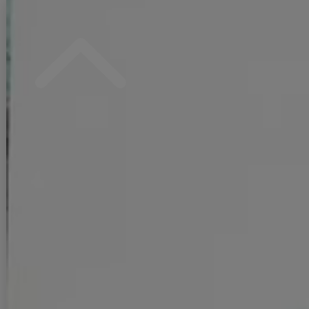
#ITEM KEYWORD
#水着・ビキニ全商品
#ホワイト
#バストアップ
#バストクロス
#谷間見せ
#ブルーベース
#花柄
#三上悠亜
#スイート・フェミニン系
#韓国系
#ウェーブ
#ストレート
#ナチュラル
DELIVERY