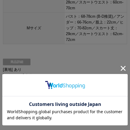
28cm／スカートウエスト：60cm-
70cm
バスト：68-78cm (B-D推奨)／アン
ダー：66-76cm／股上：22cm／ヒ
Mサイズ
ップ：70-82cm／スカート丈：
29cm／スカートウエスト：62cm-
72cm
商品詳細
[裏地] あり
[ストレッチ] あり
[パッド] バストアップブラパッド(取り外し不可)
[ワイヤー] あり
[透け感] なし
[ストラップ] あり(取り外し不可)
[付属品] スカート
[品質] ポリエステル 95%
ポリウレタン 5%
裏地 ポリエステル 100%