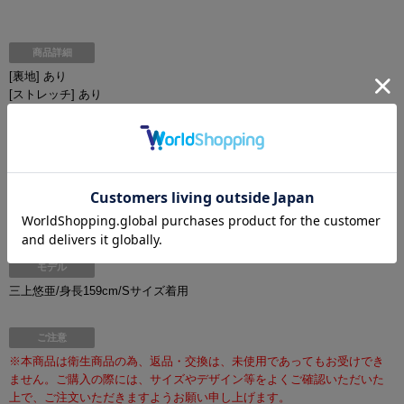
商品詳細
[裏地] あり
[ストレッチ] あり
[パッド] パッドあり(パッドポケットあり)
[ワイヤー]なし
[透け感] なし
[ストラップ] あり(取り外し不可)
[付属品] スカート
[品質] 表地：ポリエステル 95% ポリウレタン 5% / 裏地：ポリエ
ステル 100%
モデル
三上悠亜/身長159cm/Sサイズ着用
ご注意
※本商品は衛生商品の為、返品・交換は、未使用であってもお受けでき
ません。ご購入の際には、サイズやデザイン等をよくご確認いただいた
上で、ご注文いただきますようお願い申し上げます。