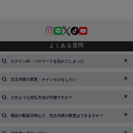
よくある質問
ログインID・パスワードを忘れてしまった
注文内容の変更・キャンセルをしたい
◆下記ページより、ログインIDの変更が可能です。
ログイン情報をお忘れの方はコチラ＞＞
どのような支払方法が可能ですか？
◆即日発送を行なっている関係上、午後以降のご連絡やキャンセル
はご対応できない場合がございます。
ご希望の場合は、お早めにご連絡を頂けますようお願い致します。
商品や配送日時など、注文内容の変更はできますか？
※発送後、発送準備が完了しお手続きが間に合わない場合は変更、
◆代金引換・クレジットカード・携帯キャリア決済・おねだり決
キャンセルをお断りさせて頂くことはがありますのであらかじめご
済・AmazonPayなどがございます。
了承ください。