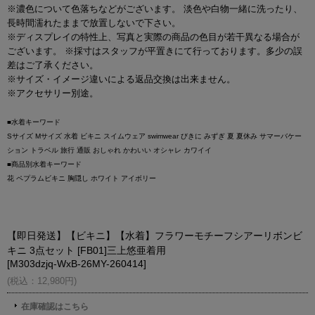
※濃色について色落ちなどがございます。 淡色や白物一緒に洗ったり、
長時間濡れたままで放置しないで下さい。
※ディスプレイの特性上、写真と実際の商品の色目が若干異なる場合が
ございます。 ※採寸はスタッフが平置きにて行っております。多少の誤
差はご了承ください。
※サイズ・イメージ違いによる返品交換は出来ません。
※アクセサリー別途。
■水着キーワード
Sサイズ Mサイズ 水着 ビキニ スイムウェア swimwear びきに みずぎ 夏 夏休み サマーバケー
ション トラベル 旅行 通販 おしゃれ かわいい オシャレ カワイイ
■商品別水着キーワード
花 ペプラムビキニ 胸隠し ホワイト アイボリー