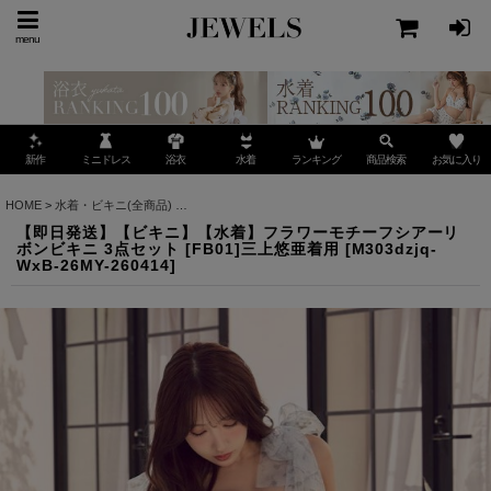
menu
ミニドレス
ランキング
お気に入り
新作
浴衣
水着
商品検索
HOME
>
水着・ビキニ(全商品)
>
【即日発送】【ビキニ】【水着】フラワーモチーフシアーリボ
【即日発送】【ビキニ】【水着】フラワーモチーフシアーリ
ボンビキニ 3点セット [FB01]三上悠亜着用
[
M303dzjq-
WxB-26MY-260414
]