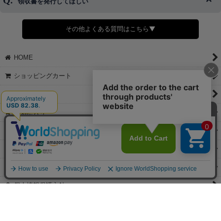
領収書を発行してほしい
◆商品発送前の変更は承っております。
すでに発送手配済みで、変更処理が間に合わない場合はご容赦くだ
さい。
その他よくある質問はこちら▼
◆領収書はご希望頂いた場合のみ発行しております。
【これからご注文する場合】
HOME
STEP2「お届け先・お支払い」ページにて備考欄に下記の記載をお
願いします。
ショッピングカート
①領収書希望
②宛名（空欄は上様は不可）
マイページ
③但し書き（空欄やお品代は不可）
＞詳細は画像をタップ＜
お気に入り
【すでにご注文が完了している場合】
特定商取引法表示
①お電話・メール・LINEにて領収書希望の連絡をお願い致します
②後日、郵送にて領収書を送らせて頂きます。
ご利用案内
【マイページから発行する場合】
お問い合せ
①マイページから購入履歴→購入内容→領収書発行を選択。
②後日、郵送にて領収書を送らせて頂きます。
個人情報保護方針
PCサイト