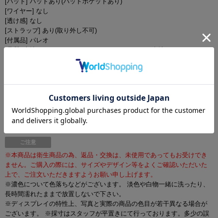
[パッド] パッドあり(パッドポケットあり)
[ワイヤー] なし
[透け感] なし
[ストラップ] あり(取り外し不可)
[付属品] パレオ
[品質] 表地：ポリエステル 95% ポリウレタン 5% / 裏地：ポリエステル
100%
モデル
PyunA.(ぴょな)/身長160cm/Sサイズ着用
ご注意
※本商品は衛生商品の為、返品・交換は、未使用であってもお受けでき
ません。ご購入の際には、サイズやデザイン等をよくご確認いただいた
上で、ご注文いただきますようお願い申し上げます。
※濃色について色落ちなどがございます。 淡色や白物一緒に洗ったり、
長時間濡れたままで放置しないで下さい。
※ディスプレイの特性上、写真と実際の商品の色目が若干異なる場合が
ございます。 ※採寸はスタッフが平置きにて行っております。多少の誤