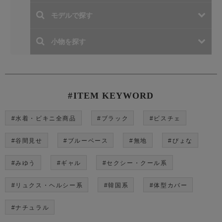
#ITEM KEYWORD
#水着・ビキニ全商品
#ブラック
#ビスチェ
#谷間見せ
#ブルーベース
#無地
#ぴょな
#みゆう
#ギャル
#セクシー・クール系
#リュクス・ヘルシー系
#韓国系
#体型カバー
#ナチュラル