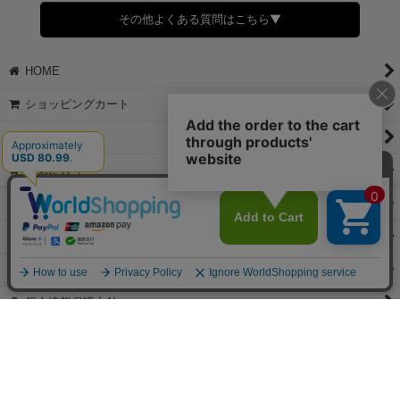
さい。
その他よくある質問はこちら▼
◆領収書はご希望頂いた場合のみ発行しております。
【これからご注文する場合】
HOME
STEP2「お届け先・お支払い」ページにて備考欄に下記の記載をお
願いします。
ショッピングカート
①領収書希望
②宛名（空欄は上様は不可）
マイページ
③但し書き（空欄やお品代は不可）
＞詳細は画像をタップ＜
お気に入り
【すでにご注文が完了している場合】
特定商取引法表示
①お電話・メール・LINEにて領収書希望の連絡をお願い致します
②後日、郵送にて領収書を送らせて頂きます。
ご利用案内
【マイページから発行する場合】
お問い合せ
①マイページから購入履歴→購入内容→領収書発行を選択。
②後日、郵送にて領収書を送らせて頂きます。
個人情報保護方針
PCサイト