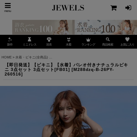
menu
ミニドレス
ランキング
お気に入り
新作
浴衣
水着
商品検索
HOME
>
水着・ビキニ(全商品)
>
【即日発送】【ビキニ】【水着】パレオ付きナチュラルビキニ
【即日発送】【ビキニ】【水着】パレオ付きナチュラルビキ
ニ 3点セット 3点セット[FB01]
[
M288dzq-B-26PY-
260516
]