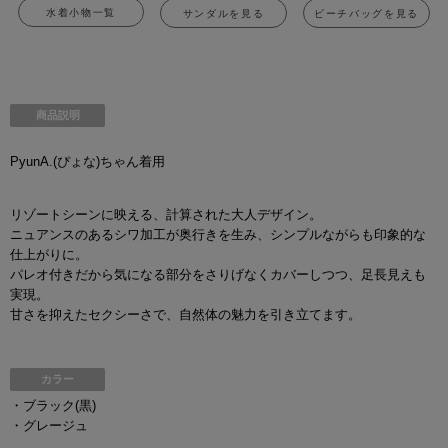
水着小物一覧
サンダルを見る
ビーチバッグを見る
商品説明
PyunA.(ぴょな)ちゃん着用
リゾートシーンに映える、計算された大人デザイン。
ニュアンスのあるシワ加工が奥行きを生み、シンプルながらも印象的な
仕上がりに。
パレオ付きだから気になる部分をさりげなくカバーしつつ、足長見えも
実現。
甘さを抑えたセクシーさで、自然体の魅力を引き立てます。
カラー
・ブラック(黒)
・グレージュ