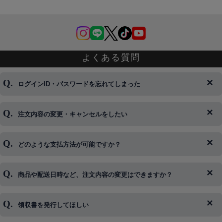
よくある質問
ログインID・パスワードを忘れてしまった
注文内容の変更・キャンセルをしたい
◆下記ページより、ログインIDの変更が可能です。
ログイン情報をお忘れの方はコチラ＞＞
どのような支払方法が可能ですか？
◆即日発送を行なっている関係上、午後以降のご連絡やキャンセル
はご対応できない場合がございます。
ご希望の場合は、お早めにご連絡を頂けますようお願い致します。
商品や配送日時など、注文内容の変更はできますか？
※発送後、発送準備が完了しお手続きが間に合わない場合は変更、
◆代金引換・クレジットカード・携帯キャリア決済・おねだり決
キャンセルをお断りさせて頂くことはがありますのであらかじめご
済・AmazonPayなどがございます。
了承ください。
領収書を発行してほしい
◆商品発送前の変更は承っております。
すでに発送手配済みで、変更処理が間に合わない場合はご容赦くだ