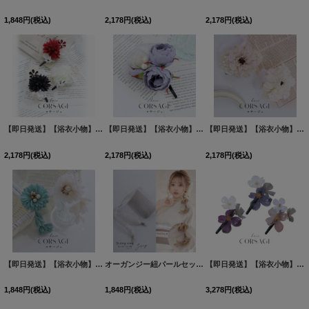
1,848
円
(税込)
2,178
円
(税込)
2,178
円
(税込)
【即日発送】【浴衣小物】ちりめん水引きフラワーコサージュ【3カラー】[YMT]
【即日発送】【浴衣小物】フラワーチュールリボンパールコサージュ【1カラー】[YMT]
[
YA-10
【即日発送】【浴衣小物】パールフラワーリボンコサージュ【2カラー】[YMT]
2,178
円
(税込)
2,178
円
(税込)
2,178
円
(税込)
【即日発送】【浴衣小物】パールフラワーコサージュ【2カラー】[YMT]
オーガンジー紐パールセット【2カラー】[YMT]
[
YA-1076-kj
[
YA-935-w
]
【即日発送】【浴衣小物】クリアフラワーコサージュ【3カラー】[OF04]
1,848
円
(税込)
1,848
円
(税込)
3,278
円
(税込)