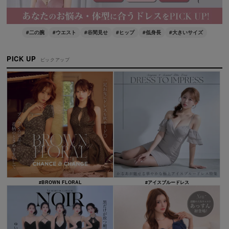
#二の腕
#ウエスト
#谷間見せ
#ヒップ
#低身長
#大きいサイズ
PICK UP
ピックアップ
#BROWN FLORAL
#アイスブルードレス