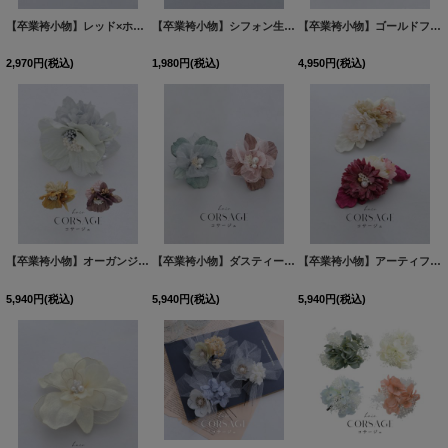
【卒業袴小物】レッド×ホワイトフラワーセット髪飾り【1カラー】
【卒業袴小物】シフォン生地パールフラワーコサージュ【1カラー】
[
HKA-106-sh-R-F-26
【卒業袴小物】ゴールドフラワーコサージュ【1カラー】
2,970
円
(税込)
1,980
円
(税込)
4,950
円
(税込)
【卒業袴小物】オーガンジーフラワーアンティークベリーコサージュ【3カラー】
【卒業袴小物】ダスティーフラワーパールコサージュ【2カラー】
[
HKA-1
【卒業袴小物】アーティフィシャルフラワーコサージュ【2カラー】
5,940
円
(税込)
5,940
円
(税込)
5,940
円
(税込)