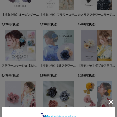
【浴衣小物】オーガンジーリボン付き小花コサージュ【4カラー】[OF04]
【浴衣小物】フラワーコサージュ【4カラー】[OF04]
[
YA-74-kn
[
YA-1
]
カメリアフラワーコサージュ【1カラー】[OF04]
3,278
円
(税込)
3,278
円
(税込)
5,478
円
(税込)
フラワーコサージュ【3カラー】[OF04]
[
YA-1023-wk
]
【浴衣小物】3連フラワーコサージュ【1カラー】[OF04]
【浴衣小物】ダブルフラワーコサージュ【3カラー】[OF04]
[
Y
5,478
円
(税込)
6,578
円
(税込)
3,278
円
(税込)
【浴衣小物】3つの小花コサージュ【2カラー】[OF04]
[
YA-943-kj
]
【浴衣小物】タッセルフラワーコサージュ【2カラー】[OF04]