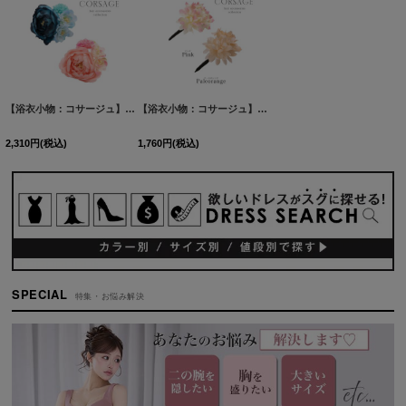
【浴衣小物：コサージュ】フラワーコサージュ髪飾り[OF03B-U]
【浴衣小物：コサージュ】小花コサージュ髪飾り[OF03B-U]
[
YA-1083-kn
]
2,310
円
(税込)
1,760
円
(税込)
SPECIAL
特集・お悩み解決