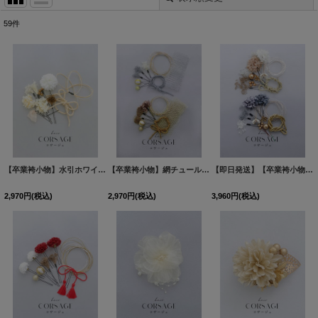
59
件
表示数
:
並び順
:
絞り込む
【卒業袴小物】水引ホワイトドライフラワーセット髪飾り【1カラー】
【卒業袴小物】網チュールとドライフラワーのセット髪飾り【2カラー】
[
HKA-101-sh-GD-
【即日発送】【卒業袴小物】ドライフラワーセット髪飾り【2カラー】
2,970
円
(税込)
2,970
円
(税込)
3,960
円
(税込)