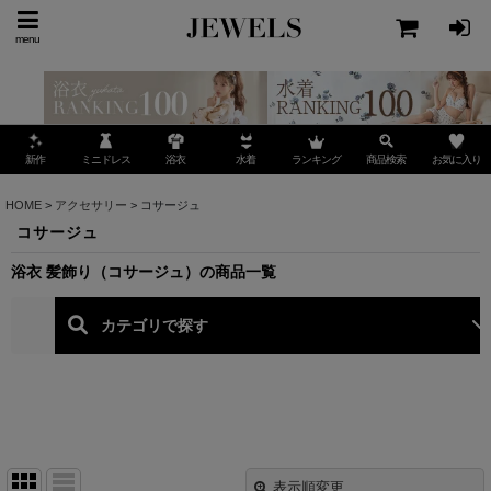
menu
ミニドレス
ランキング
お気に入り
新作
浴衣
水着
商品検索
HOME
>
アクセサリー
>
コサージュ
コサージュ
浴衣 髪飾り（コサージュ）の商品一覧
表示順変更
閉じる