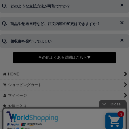
ログイン情報をお忘れの方はコチラ＞＞
どのような支払方法が可能ですか？
◆即日発送を行なっている関係上、午後以降のご連絡やキャンセル
はご対応できない場合がございます。
ご希望の場合は、お早めにご連絡を頂けますようお願い致します。
商品や配送日時など、注文内容の変更はできますか？
※発送後、発送準備が完了しお手続きが間に合わない場合は変更、
◆代金引換・クレジットカード・携帯キャリア決済・おねだり決
キャンセルをお断りさせて頂くことはがありますのであらかじめご
済・AmazonPayなどがございます。
了承ください。
領収書を発行してほしい
◆商品発送前の変更は承っております。
すでに発送手配済みで、変更処理が間に合わない場合はご容赦くだ
さい。
その他よくある質問はこちら▼
◆領収書はご希望頂いた場合のみ発行しております。
【これからご注文する場合】
HOME
STEP2「お届け先・お支払い」ページにて備考欄に下記の記載をお
願いします。
ショッピングカート
①領収書希望
②宛名（空欄は上様は不可）
マイページ
③但し書き（空欄やお品代は不可）
＞詳細は画像をタップ＜
お気に入り
【すでにご注文が完了している場合】
特定商取引法表示
①お電話・メール・LINEにて領収書希望の連絡をお願い致します
②後日、郵送にて領収書を送らせて頂きます。
ご利用案内