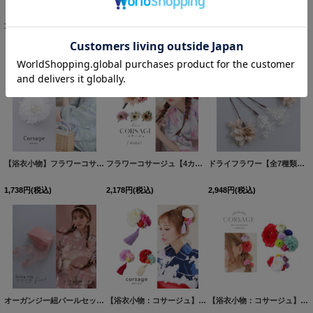
1,738
円
(税込)
3,278
円
(税込)
【浴衣小物】フラワーコサージュ【4カラー】[OF04]
[
YA-9
3,278
円
(税込)
【浴衣小物】フラワーコサージュ[OF04]
[
YA-942-kj
]
フラワーコサージュ【4カラー】[OF04]
[
YA-68-kn
]
ドライフラワー【全7種類】【ヘアアクセサリー】[YMT]
1,738
円
(税込)
2,178
円
(税込)
2,948
円
(税込)
オーガンジー紐パールセット【2カラー】[HC02]
[
YA-935-wk-P
【浴衣小物：コサージュ】タッセルコサージュ/クリップ式【3カラー】A901wk[OF03B-U]
]
【浴衣小物：コサージュ】ミニフラワーコサージュセット/Uピンタイプ【2カラー】A902wk[OF03B]