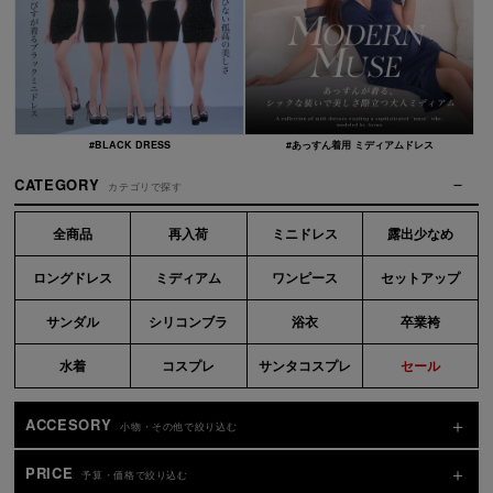
#BLACK DRESS
#あっすん着用 ミディアムドレス
CATEGORY
カテゴリで探す
全商品
再入荷
ミニドレス
露出少なめ
ロングドレス
ミディアム
ワンピース
セットアップ
サンダル
シリコンブラ
浴衣
卒業袴
水着
コスプレ
サンタコスプレ
セール
ACCESORY
小物・その他で絞り込む
PRICE
予算・価格で絞り込む