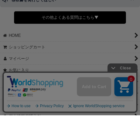
◆商品発送前の変更は承っております。
すでに発送手配済みで、変更処理が間に合わない場合はご容赦くだ
さい。
その他よくある質問はこちら▼
◆領収書はご希望頂いた場合のみ発行しております。
【これからご注文する場合】
HOME
STEP2「お届け先・お支払い」ページにて備考欄に下記の記載をお
願いします。
ショッピングカート
①領収書希望
②宛名（空欄は上様は不可）
マイページ
③但し書き（空欄やお品代は不可）
＞詳細は画像をタップ＜
お気に入り
【すでにご注文が完了している場合】
特定商取引法表示
①お電話・メール・LINEにて領収書希望の連絡をお願い致します
②後日、郵送にて領収書を送らせて頂きます。
ご利用案内
【マイページから発行する場合】
お問い合せ
①マイページから購入履歴→購入内容→領収書発行を選択。
②後日、郵送にて領収書を送らせて頂きます。
個人情報保護方針
PCサイト