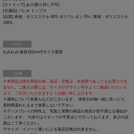
[ストラップ] あり(取り外し不可)
[付属品] パレオ トップス
[品質] 表地：ポリエステル 95% ポリウレタン 5% / 裏地：ポリエステル
100%
モデル
れみれみ/身長163cm/Sサイズ着用
ご注意
※本商品は衛生商品の為、返品・交換は、未使用であってもお受けでき
ません。ご購入の際には、サイズやデザイン等をよくご確認いただいた
上で、ご注文いただきますようお願い申し上げます。
※濃色について色落ちなどがございます。 淡色や白物一緒に洗ったり、
長時間濡れたままで放置しないで下さい。
※ディスプレイの特性上、写真と実際の商品の色目が若干異なる場合が
ございます。 ※採寸はスタッフが平置きにて行っております。多少の誤
差はご了承ください。
※サイズ・イメージ違いによる返品交換は出来ません。