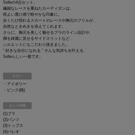
Solleの4点セット。
繊細なレースを重ねたカーディガンは、
程よい透け感で軽やかな印象に。
歩くたび揺れるスカートのレースや胸元のフリルが、
自然なときめきを添えてくれます。
さらに、胸元を美しく魅せるブラのライン設計や、
脚を綺麗に見せるサイドスリットなど、
シルエットにもこだわり抜きました。
“ 好きな自分になれる ” そんな気持ちを叶える、
Solleらしい一着です。
カラー
・アイボリー
・ピンク(桃)
セット内容
(1)ブラ
(2)パンツ
(3)トップス
(4)パレオ