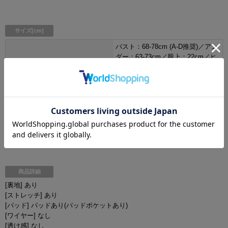
サイズ[cm]
バスト：68-78cm (A-D推奨)／アン
ダー：63-73cm／股上：22cm／ヒ
Sサイズ
ップ：68-85cm トップス着丈：
21cm／肩幅：40cm／袖丈：70cm
バスト：70-80cm (B-E推奨)／アン
ダー：65-75cm／股上：23cm／ヒ
Mサイズ
ップ：70-87cm トップス着丈：
21cm／肩幅：41cm／袖丈：
70.5cm
商品詳細
[裏地] あり
[ストレッチ] あり
[パッド] パッドあり(パッドポケットあり)
[ワイヤー] なし
[透け感] なし