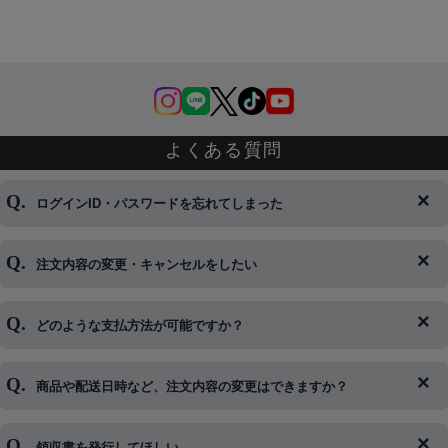
よくある質問
ログインID・パスワードを忘れてしまった
注文内容の変更・キャンセルをしたい
◆下記ページより、ログインIDの変更が可能です。
ログイン情報をお忘れの方はコチラ＞＞
どのような支払方法が可能ですか？
◆即日発送を行なっている関係上、午後以降のご連絡やキャンセル
はご対応できない場合がございます。
ご希望の場合は、お早めにご連絡を頂けますようお願い致します。
商品や配送日時など、注文内容の変更はできますか？
※発送後、発送準備が完了しお手続きが間に合わない場合は変更、
◆代金引換・クレジットカード・携帯キャリア決済・おねだり決
キャンセルをお断りさせて頂くことはがありますのであらかじめご
済・AmazonPayなどがございます。
了承ください。
領収書を発行してほしい