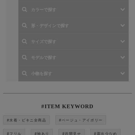
#ITEM KEYWORD
#水着・ビキニ全商品
#ベージュ・アイボリー
#フリル
#袖あり
#谷間見せ
#露出少なめ