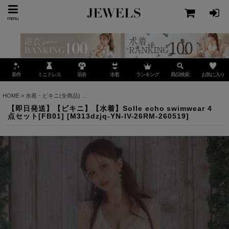
menu
ミニドレス
ランキング
お気に入り
新作
浴衣
水着
商品検索
HOME
>
水着・ビキニ(全商品)
>
【即日発送】【ビキニ】【水着】Solle echo swimwear 4
【即日発送】【ビキニ】【水着】Solle echo swimwear 4
点セット[FB01]
[
M313dzjq-YN-IV-26RM-260519
]