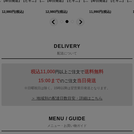
ニ2点セット [FB01]
M306dzw-IV-26MY-260414
[
M256dzp-IV-26EN-260514
]
【即日発送】【ビキニ】【水着】スカート付き小花柄ビキニ[FB01]三上悠亜着用
]
【即日発送】【ビキニ】【水着】ギャザーフリルティアードスカート付きビキニ 3点セット[FB01]吉木千沙都（ちぃぽぽ）着用
[
M262dzp-IV-25NN
[
M307dz
]
【即日発送】【ビキニ】【水着】ギャザートップフレアセパレートビキニ 2点セット[FB01]吉木千沙都（ちぃぽぽ）着用
12,980
円
(税込)
12,980
円
(税込)
11,990
円
(税込)
DELIVERY
配送について
税込11,000
送料無料
円以上ご注文で
15:00まで
当日発送
のご注文
※日曜祝日は除く。15時以降は翌営業日発送となります。
＞ 地域別の配達日数目安・詳細はこちら
MENU / GUIDE
メニュー・お買い物ガイド