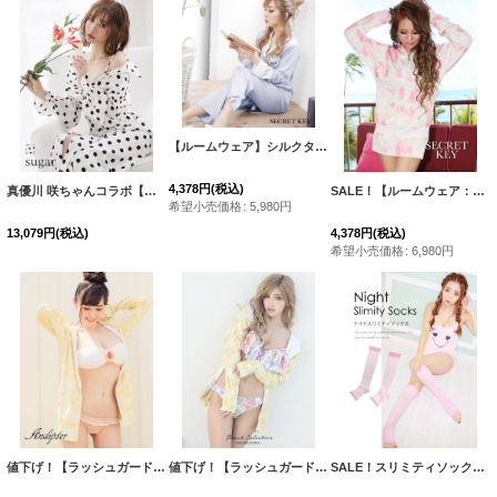
【ルームウェア】シルクタッチサテンシャツパジャマ | ロングパンツタイプ[HC02]
4,378
円
(税込)
真優川 咲ちゃんコラボ【ルームウェア】ルームローブワンピ/ ドット/羽織り/ 清楚ワンピ【HC02】
SALE！【ルームウェア：セットアップ】メニーフラワーセットアップ・3サイズ[HC02-X]
希望小売価格
:
5,980
円
13,079
円
(税込)
4,378
円
(税込)
希望小売価格
:
6,980
円
値下げ！【ラッシュガード】UVカットパーカー/ジャージ/スウェット/部屋着/パジャマ/杉原杏璃×sugarコラボプルメリアパーカー/ジャージ/スウェット/部屋着/パジャマ/[FB01]
値下げ！【ラッシュガード】UVカットパーカー/ジャージ/スウェット/部屋着/パジャマ/杉原杏璃×sugarコラボプルメリアパーカー/ジャージ/スウェット/部屋着/パジャマ/[FB01]
SALE！スリミティソックス【HC02-U】