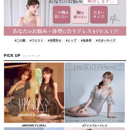
#二の腕
#ウエスト
#谷間見せ
#ヒップ
#低身長
#大きいサイズ
PICK UP
ピックアップ
#BROWN FLORAL
#アイスブルードレス