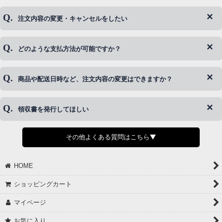
注文内容の変更・キャンセルをしたい
◆下記ページより、ログインIDの変更が可能です。
ログイン情報をお忘れの方はコチラ＞＞
どのような支払方法が可能ですか？
◆即日発送を行なっている関係上、午後以降のご連絡やキャンセル
はご対応できない場合がございます。
ご希望の場合は、お早めにご連絡を頂けますようお願い致します。
商品や配送日時など、注文内容の変更はできますか？
※発送後、発送準備が完了しお手続きが間に合わない場合は変更、
◆代金引換・クレジットカード・携帯キャリア決済・おねだり決
キャンセルをお断りさせて頂くことはがありますのであらかじめご
済・AmazonPayなどがございます。
了承ください。
領収書を発行してほしい
◆商品発送前の変更は承っております。
すでに発送手配済みで、変更処理が間に合わない場合はご容赦くだ
さい。
その他よくある質問はこちら▼
◆領収書はご希望頂いた場合のみ発行しております。
【これからご注文する場合】
HOME
STEP2「お届け先・お支払い」ページにて備考欄に下記の記載をお
願いします。
ショッピングカート
①領収書希望
②宛名（空欄は上様は不可）
マイページ
③但し書き（空欄やお品代は不可）
＞詳細は画像をタップ＜
お気に入り