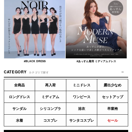
#BLACK DRESS
#あっすん着用 ミディアムドレス
CATEGORY
カテゴリで探す
全商品
再入荷
ミニドレス
露出少なめ
ロングドレス
ミディアム
ワンピース
セットアップ
サンダル
シリコンブラ
浴衣
卒業袴
水着
コスプレ
サンタコスプレ
セール