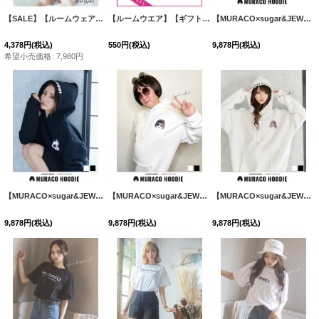
【SALE】【ルームウェア】もこもこ/ パールボタン/ ハイネック/ 長袖/ ポケット付き/ パンツ/ セットアップ/ ルームウエア[HC02]
【ルームウエア】【ギフトラッピング】SECRETKEYキャンディラッピング【OF08】
【MURACO×sugar&JEWELS】MURACOLONDON ムラココラボパーカー/フーディー/ トレーナー/シンプルロゴデザイン[HC02]
4,378
円
(税込)
550
円
(税込)
9,878
円
(税込)
希望小売価格
:
7,980
円
【MURACO×sugar&JEWELS】MURACOLONDON ムラココラボパーカー/フーディー/ トレーナー/シンプルロゴデザイン[HC02]
【MURACO×sugar&JEWELS】MURACOLONDON ムラココラボパーカー/フーディー/ トレーナー/シンプルロゴデザイン[HC02]
【MURACO×sugar&JEWELS】MURACOLONDON ムラココラボパーカー/フーディー/ トレーナー/シンプルロゴデザイン[HC02]
9,878
円
(税込)
9,878
円
(税込)
9,878
円
(税込)