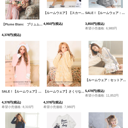
【ルームウエア】【スカート】ラブフラワーロングスカート
SALE！【ルームウェア：セットアップ】モールボーダージップパーカー/ジャージ/スウェット/部屋着/パジャマ/・3サイズ [HC02]
4,950
円
(税込)
3,850
円
(税込)
【Plume Blanc プリュムブラン】青木りえちゃんプロデュース!!【ルームウェア】ピンクストライプサテン パジャマ【HC02】
希望小売価格
:
6,980
円
4,378
円
(税込)
【ルームウェア：セットアップ】SALEサイドライン×フラワーパーカー/ジャージ/スウェット/部屋着/パジャマ/ロングスカート / セットアップルームウェア[HC02]
5,478
円
(税込)
SALE！【ルームウェア】さくりなちゃんプロデュース★もこもこピンクパール[HC02]
【ルームウェア】さくりな×SECRET KEY もこもこブラウンパール[HC02]
[
5
希望小売価格
:
11,852
円
4,378
円
(税込)
4,378
円
(税込)
希望小売価格
:
8,315
円
希望小売価格
:
7,980
円