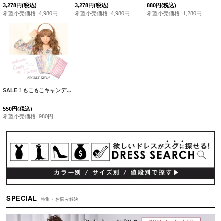
3,278
円
(税込)
3,278
円
(税込)
880
円
(税込)
希望小売価格
:
4,980
円
希望小売価格
:
4,980
円
希望小売価格
:
1,280
円
SALE！もこもこキャンディーターバン・5カラー［HC02-U］
[
TA332-159
]
550
円
(税込)
希望小売価格
:
980
円
SPECIAL
特集・お悩み解決