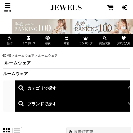
menu
ミニドレス
ランキング
お気に入り
新作
浴衣
水着
商品検索
HOME
>
ルームウェア
>
ルームウェア
ルームウェア
ルームウェア
表示順変更
閉じる