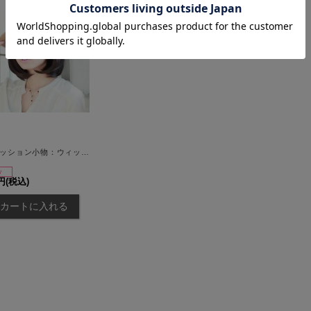
【ファッション小物：ウィッグ】 【プリシラ/PRISILA】 オールウィッグ★ ワンレンボブ★ 耐熱仕様！[HC02]
2円
(税込)