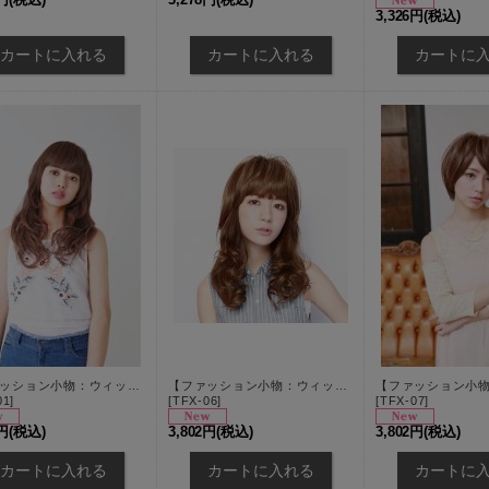
3,326円
(税込)
【ファッション小物：ウィッグ】【プリシラ/PRISILA】 つむじあり前髪ウィッグ★ ぱっつんちゃんプラス★ 耐燃仕様！[OF03]
【ファッション小物：ウィッグ】 【プリシラ/PRISILA】つむじあり前髪ウィッグ★ ぱっつんシャギーちゃんプラス★ 耐燃仕様！[OF03]
01
]
[
TFX-06
]
[
TFX-07
]
2円
(税込)
3,802円
(税込)
3,802円
(税込)