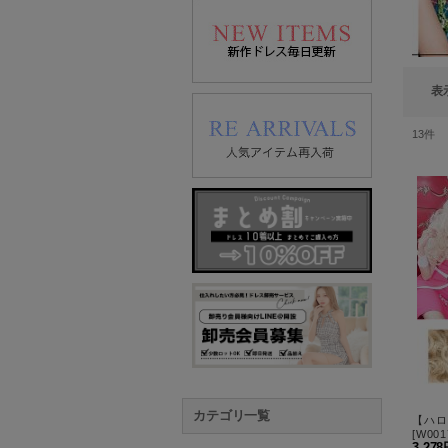
表
13
件
カテゴリ一覧
[
W001
3,27