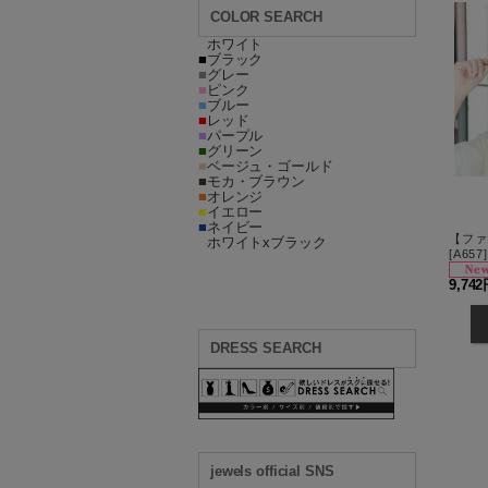
COLOR SEARCH
■
ホワイト
■
ブラック
■
グレー
■
ピンク
■
ブルー
■
レッド
■
パープル
■
グリーン
■
ベージュ・ゴールド
■
モカ・ブラウン
■
オレンジ
■
イエロー
■
ネイビー
■
ホワイトxブラック
[
A657
]
9,74
DRESS SEARCH
jewels official SNS