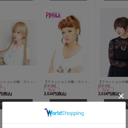
【ファッション小物：ウィッグ】 【プリシラ/PRISILA】 前髪ウィッグ★ リッチレイヤード様★ 耐燃仕様！[OF03]
【ファッション小物：ウィッグ】 【プリシラ/PRISILA】 前髪ウィッグ★クラシックロールバングス★ 耐燃仕様！ 着用モデル：宮城舞チャン[OF02]
7
]
[
FX-08
]
[
FX-05
]
4円
(税込)
2,614円
(税込)
2,614円
(税込)