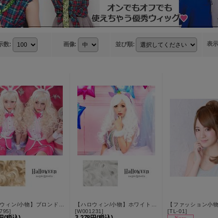
表
示数
:
画像
:
並び順
:
【ハロウィン/小物】ブロンドフルウィッグ【フリーサイズ/1カラー】[HC02]
【ハロウィン/小物】ホワイトフルウィッグ【フリーサイズ/1カラー】[HC02] W001231
795
]
[
W001231
]
[
TL-01
]
8円
(税込)
3,278円
(税込)