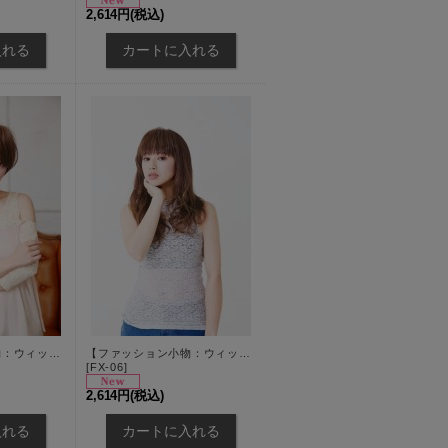
2,614円
(税込)
【ファッション小物：ウィッグ】 【プリシラ/PRISILA】つむじあり前髪ウィッグ★ リッチレイヤード様プラス★ 耐燃仕様！[OF03]
【ファッション小物：ウィッグ】【プリシラ/PRISILA】 前髪ウィッグ★ ぱっつんシャギーちゃん 耐燃仕様！[OF03]
[
FX-06
]
2,614円
(税込)