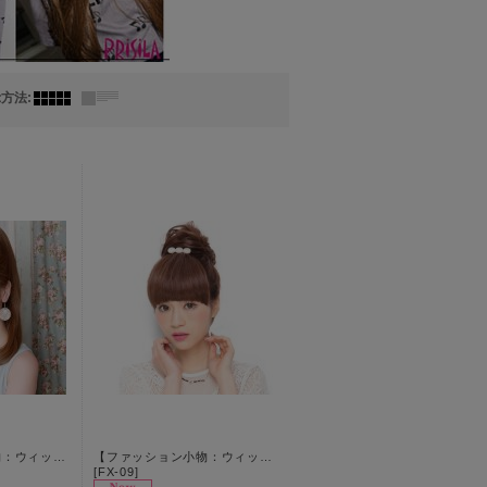
示方法
:
【ファッション小物：ウィッグ】 【プリシラ/PRISILA】 ストレートポニー★ 耐燃仕様！[HC02]
【ファッション小物：ウィッグ】【プリシラ/PRISILA】 前髪ウィッグ★ラウンドバングス耐燃仕様！[OF03]
[
FX-09
]