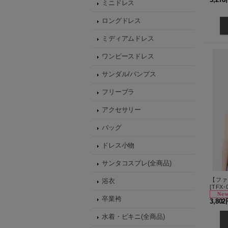
ミニドレス
ロングドレス
ミディアムドレス
ワンピースドレス
サンダル/パンプス
フリーブラ
アクセサリー
バッグ
ドレス小物
サンタコスプレ(全商品)
浴衣
[
TFX-
卒業袴
3,80
水着・ビキニ(全商品)