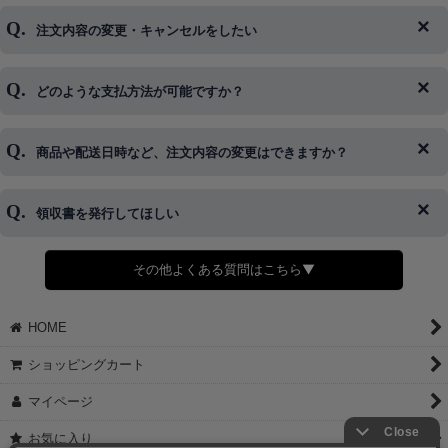
注文内容の変更・キャンセルをしたい
◆下記ページより、ログインIDの変更が可能です。
ログイン情報をお忘れの方はコチラ＞＞
どのような支払方法が可能ですか？
◆即日発送を行なっている関係上、午後以降のご連絡やキャンセル
はご対応できない場合がございます。
ご希望の場合は、お早めにご連絡を頂けますようお願い致します。
商品や配送日時など、注文内容の変更はできますか？
※発送後、発送準備が完了しお手続きが間に合わない場合は変更、
◆代金引換・クレジットカード・携帯キャリア決済・おねだり決
キャンセルをお断りさせて頂くことはがありますのであらかじめご
済・AmazonPayなどがございます。
了承ください。
領収書を発行してほしい
◆商品発送前の変更は承っております。
すでに発送手配済みで、変更処理が間に合わない場合はご容赦くだ
さい。
その他よくある質問はこちら▼
◆領収書はご希望頂いた場合のみ発行しております。
【これからご注文する場合】
HOME
STEP2「お届け先・お支払い」ページにて備考欄に下記の記載をお
願いします。
ショッピングカート
①領収書希望
②宛名（空欄は上様は不可）
マイページ
③但し書き（空欄やお品代は不可）
＞詳細は画像をタップ＜
お気に入り