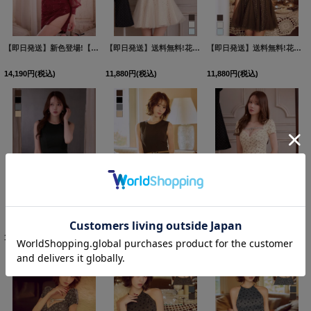
【即日発送】新色登場!【送料無料】スクエアネック/フロントジップ/チュール袖/シアー/刺繍/レース/タイト/スリット/ミニドレス/キャバドレス【XS-XLサイズ/6カラー】[OF03-X]【YN】dzj
【即日発送】送料無料!花柄/フロントジップ/チュールスカート/ミニドレス/キャバドレス【XS-Lサイズ/3カラー】[OF03]【YN】dzquBF
【即日発送】送料無料!花柄/フロントジップ/チュールスカート/ミニドレス/キャバドレス【XS-Lサイズ/3カラー】[OF03]【YN】dzquBF
14,190
円
(税込)
11,880
円
(税込)
11,880
円
(税込)
【送料無料】新色登場！ボックスプリーツ/ノースリーブ/バイカラー/スーツ生地/無地/インナーパンツ/セットアップ/ミニドレス/キャバドレス【XS-XLサイズ/4カラー】[OF01]【SB】dzquAG
【送料無料】新色登場！ボックスプリーツ/ノースリーブ/バイカラー/スーツ生地/無地/インナーパンツ/セットアップ/ミニドレス/キャバドレス【XS-XLサイズ/4カラー】[OF01]【SB】dzquAG
ビジュー/小花柄/リボン/裾フリル/パフスリーブ/マーメイド/谷間見せ/ミニドレス/キャバドレス【XS-Lサイズ/2カラー】[OF03]【YN】dzwoBF
11,880
円
(税込)
11,880
円
(税込)
10,890
円
(税込)