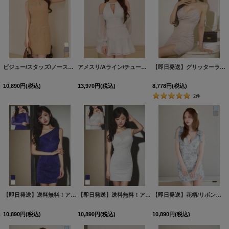
絞り込む
ビジュー/スタッズ/ノースリーブ/タイト/ミニドレス/キャバドレス【XS-XLサイズ/3カラー】[OF01] 【SB】dzkvIA
アメスリ/Aライン/チュール/ビジュー/スタッズ/オフショル/2ピース/セットアップ/ミニドレス/キャバドレス【XS-Mサイズ/1カラー】[OF03]【YN】dzwuBF
【即日発送】グリッターラメドレープキャミドレス/キャバドレス【XS-Lサイズ/1カラー】[OF03] 【YN】dzj
10,890
円
(税込)
13,970
円
(税込)
8,778
円
(税込)
2
件
【即日発送】送料無料！アームカバー付シアーラメビジューワンショルミニドレス/キャバドレス【XS-Mサイズ/2カラー】[OF03]【YN】dzmsCA
【即日発送】送料無料！アームカバー付シアーラメビジューワンショルミニドレス/キャバドレス【XS-Mサイズ/2カラー】[OF03]【YN】dzmsCA
【即日発送】花柄/リボンショルダー/キャミソール/レース/チュール/ストレッチ/タイト/スリット/ミニドレス/キャバドレス【S-Mサイズ/2カラー】[OF03]【YN】dzjvCAC
10,890
円
(税込)
10,890
円
(税込)
10,890
円
(税込)