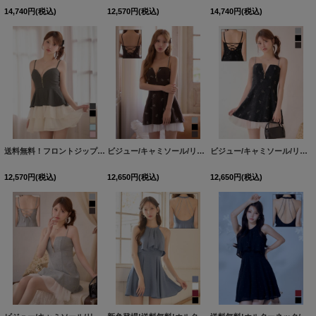
14,740
円
(税込)
12,570
円
(税込)
14,740
円
(税込)
送料無料！フロントジップ/キャミソール/２段フリル/ティアード/ミニドレス/キャバドレス【XS-Mサイズ/5カラー】[OF03]【YN】dzjv【一部予約商品/9月中旬発送予定】
ビジュー/キャミソール/リボン/チュール/バックオープン/ジップ/Aライン/ミニドレス/キャバドレス【XS-Mサイズ/3カラー】【予約商品/8月中旬発送予定】 [OF01]【SB】dzwgBF
ビジュー/キャミソール/リボン/チュール/バックオープン/ジップ/Aライン/ミニドレス/キャバドレス【XS-Mサイズ/3カラー】（8月中旬発送予定） [OF01]【SB】dzwgBF
12,570
円
(税込)
12,650
円
(税込)
12,650
円
(税込)