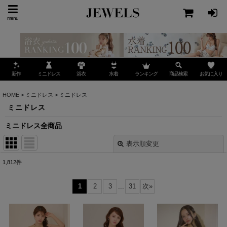
menu
ミニドレス
ランキング
お気に入り
新作
浴衣
水着
商品検索
HOME
>
ミニドレス
>
ミニドレス
ミニドレス
ミニドレス全商品
表示順変更
閉じる
1,812
件
表示数
:
1
2
3
...
31
次
»
並び順
: