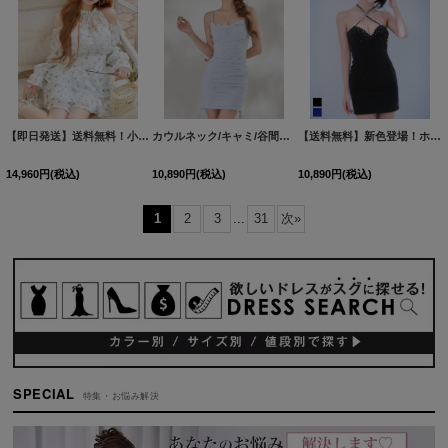
【即日発送】送料無料！小花柄/アメスリ/オープンショルダー/シアー/シフォン生地/ロングスリーブ/ティアード/フレアスカート/ミニドレス/キャバドレス【XS-Mサイズ/1カラー】[OF03]【YN】dzwsIA
カウルネック/キャミ/谷間見せ/ギャザー/シャーリング/タイト/ビジュー/ミニドレス/キャバドレス【XS-Lサイズ/1カラー】[OF03-U] dzj
【送料無料】新色登場！ホルターネック/ビジュー/ラメ生地/ノースリーブ/谷間見せ/ストレッチ/タイト/ミニドレス/キャバドレス【XS-Mサイズ/2カラー】[OF03]【YN】dzwvCAS
14,960
円
(税込)
10,890
円
(税込)
10,890
円
(税込)
1
2
3
...
31
次
»
SPECIAL
特集・お悩み解決