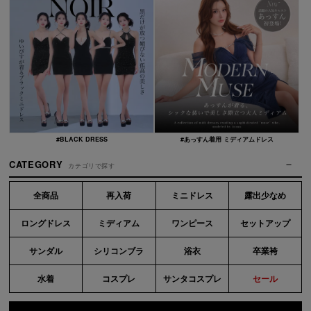
#BLACK DRESS
#あっすん着用 ミディアムドレス
CATEGORY
カテゴリで探す
全商品
再入荷
ミニドレス
露出少なめ
ロングドレス
ミディアム
ワンピース
セットアップ
サンダル
シリコンブラ
浴衣
卒業袴
水着
コスプレ
サンタコスプレ
セール