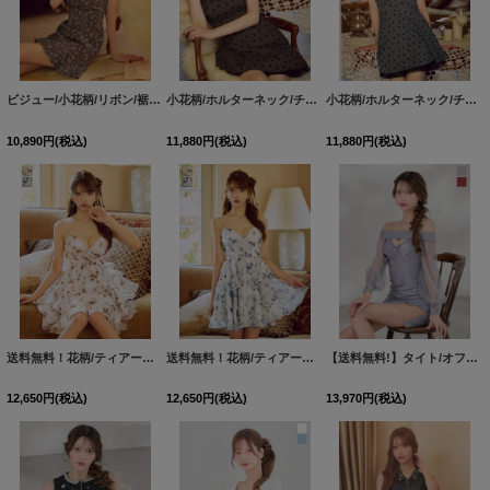
ビジュー/小花柄/リボン/裾フリル/パフスリーブ/マーメイド/谷間見せ/ミニドレス/キャバドレス【XS-Lサイズ/2カラー】[OF03]【YN】dzwoBF
小花柄/ホルターネック/チュール/背中見せ/フレアスカート/ミニドレス/キャバドレス【XS-Mサイズ/2カラー】[OF01]【SB】dzjgBF
小花柄/ホルターネック/チュール/背中見せ/フレアスカート/ミニドレス/キャバドレス【XS-Mサイズ/2カラー】[OF01]【SB】dzjgBF
10,890
円
(税込)
11,880
円
(税込)
11,880
円
(税込)
送料無料！花柄/ティアード/フリル/キャミソール/シフォン/ミニドレス/キャバドレス【XS-Mサイズ/2カラー】[OF01]【SB】dzjvBF【予約商品/8月下旬発送予定】
送料無料！花柄/ティアード/フリル/キャミソール/シフォン/ミニドレス/キャバドレス【XS-Mサイズ/2カラー】[OF01]【SB】dzjvBF【予約商品/8月下旬発送予定】
【送料無料!】タイト/オフショル/花柄/刺繍/レース/キャミ/パール/チュール袖/谷間見せ/スリット/ミニドレス/キャバドレス【XS-XLサイズ/2カラー】[OF03] 【YN】
12,650
円
(税込)
12,650
円
(税込)
13,970
円
(税込)