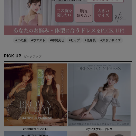
#二の腕
#ウエスト
#谷間見せ
#ヒップ
#低身長
#大きいサイズ
PICK UP
ピックアップ
#BROWN FLORAL
#アイスブルードレス