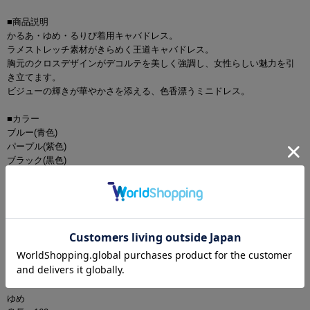
■商品説明
かるあ・ゆめ・るりぴ着用キャバドレス。
ラメストレッチ素材がきらめく王道キャバドレス。
胸元のクロスデザインがデコルテを美しく強調し、女性らしい魅力を引
き立てます。
ビジューの輝きが華やかさを添える、色香漂うミニドレス。
■カラー
ブルー(青色)
パープル(紫色)
ブラック(黒色)
ワインレッド(赤色)
ホワイト(白色)
■モデル
かるあ
身長：156cm
着用サイズ：Sサイズ
着用ヒール：14.5cm
ゆめ