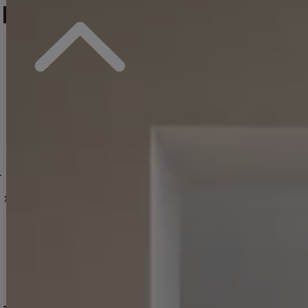
人気ランキング (ミニドレス)
No.13
No.14
No.15
2YNdzwuAGO-260706-1
XS-Mサイズ/2カラー】[OF01]【SB】IA
[
3740SBdzmvSK-260721-1
]
【即日発送】送料無料！新色登場！ビジューキャミソールミニドレス/キャバドレス 【XS-Mサイズ / 10カラー】[OF03-X] 【YN】dzw
]
[
3761SBdzquAGO-260706-2
【即日発送】送料無料！アメスリ/ビジュー/シアー/シフォン/チュール/ティアード/フレア/ミニドレス/キャバドレス【XS-Mサイズ/2カラー】[OF03]【YN】dzwuBF
]
新色登場!【即日発送】送料無料!バックレースアップ/リボン/キャミソール/フレア/ミニドレス/キャバドレス【XS-Sサイズ/3カラー】[OF03]【YN】dzjvBF【一部予約商品/9月上旬発送予定】
12,980
円
(税込)
14,960
円
(税込)
12,650
円
(税込)
DELIVERY
配送について