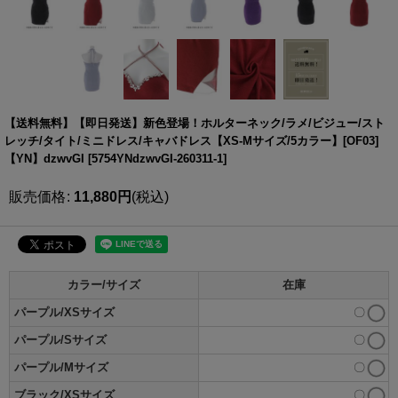
【送料無料】【即日発送】新色登場！ホルターネック/ラメ/ビジュー/スト
レッチ/タイト/ミニドレス/キャバドレス【XS-Mサイズ/5カラー】[OF03]
【YN】dzwvGI
[
5754YNdzwvGI-260311-1
]
販売価格
:
11,880
円
(税込)
カラー/サイズ
在庫
パープル/XSサイズ
〇
パープル/Sサイズ
〇
パープル/Mサイズ
〇
ブラック/XSサイズ
〇