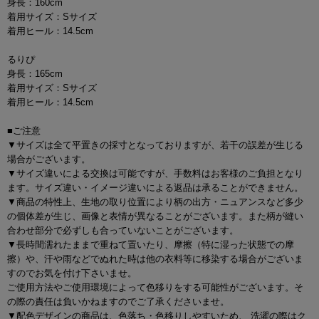
身長：160cm
着用サイズ：Sサイズ
着用ヒール：14.5cm
るりぴ
身長：165cm
着用サイズ：Sサイズ
着用ヒール：14.5cm
■ご注意
▼サイズは全て平置きの採寸となっておりますが、若干の誤差が生じる
場合がございます。
▼サイズ違いによる交換は可能ですが、手数料はお客様のご負担となり
ます。サイズ違い・イメージ違いによる返品は承ることができません。
▼商品の特性上、生地の取り位置により柄の出方・ニュアンスなど多少
の個体差が生じ、画像と表情が異なることがございます。また柄が縫い
合わせ部分で必ずしも合っていないことがございます。
▼長時間濡れたままで重ねて置いたり、摩擦（特に湿った状態での摩
擦）や、汗や雨などでぬれた時は他の衣料等に移染する場合がございま
すのでお気を付け下さいませ。
ご使用方法やご使用環境によって色移りをする可能性がございます。そ
の際の責任は負いかねますのでご了承くださいませ。
▼配色デザインの商品は、色落ち・色移りしやすいため、 洗濯の際はク