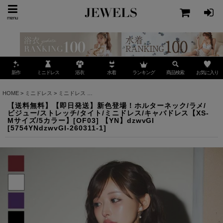
menu
ミニドレス
ランキング
お気に入り
新作
浴衣
水着
商品検索
HOME
>
ミニドレス
>
ミニドレス
>
【送料無料】【即日発送】新色登場！ホルターネック/ラメ/
【送料無料】【即日発送】新色登場！ホルターネック/ラメ/
ビジュー/ストレッチ/タイト/ミニドレス/キャバドレス【XS-
Mサイズ/5カラー】[OF03] 【YN】dzwvGI
[
5754YNdzwvGI-260311-1
]