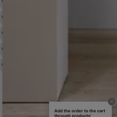
ログインID・パスワードを忘れてしまった
注文内容の変更・キャンセルをしたい
◆下記ページより、ログインIDの変更が可能です。
ログイン情報をお忘れの方はコチラ＞＞
どのような支払方法が可能ですか？
◆即日発送を行なっている関係上、午後以降のご連絡やキャンセル
はご対応できない場合がございます。
ご希望の場合は、お早めにご連絡を頂けますようお願い致します。
商品や配送日時など、注文内容の変更はできますか？
※発送後、発送準備が完了しお手続きが間に合わない場合は変更、
◆代金引換・クレジットカード・携帯キャリア決済・おねだり決
キャンセルをお断りさせて頂くことはがありますのであらかじめご
済・AmazonPayなどがございます。
了承ください。
領収書を発行してほしい
◆商品発送前の変更は承っております。
すでに発送手配済みで、変更処理が間に合わない場合はご容赦くだ
さい。
その他よくある質問はこちら▼
◆領収書はご希望頂いた場合のみ発行しております。
【これからご注文する場合】
HOME
STEP2「お届け先・お支払い」ページにて備考欄に下記の記載をお
願いします。
ショッピングカート
①領収書希望
②宛名（空欄は上様は不可）
マイページ