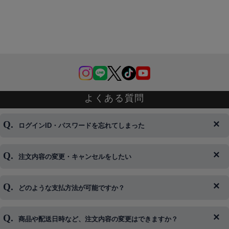
よくある質問
ログインID・パスワードを忘れてしまった
注文内容の変更・キャンセルをしたい
◆下記ページより、ログインIDの変更が可能です。
ログイン情報をお忘れの方はコチラ＞＞
どのような支払方法が可能ですか？
◆即日発送を行なっている関係上、午後以降のご連絡やキャンセル
はご対応できない場合がございます。
ご希望の場合は、お早めにご連絡を頂けますようお願い致します。
商品や配送日時など、注文内容の変更はできますか？
※発送後、発送準備が完了しお手続きが間に合わない場合は変更、
◆代金引換・クレジットカード・携帯キャリア決済・おねだり決