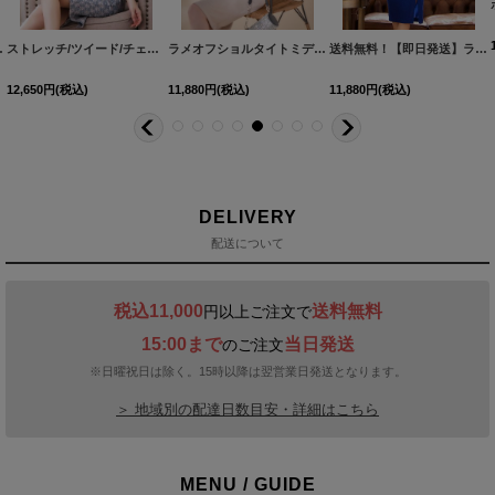
58YNdzwsFV-260515-2
】dzwu【一部予約商品/9月上旬発送予定】
[
6025YNdzjgFV-260724-1
]
ストレッチ/ツイード/チェック/オフショルダー/ひざ丈/タイト/ワンピース/ミディアムドレス/キャバドレス【S-Lサイズ/4カラー】[HC02]
[
3395SBdzwFV-260530-1
]
[
5753YNdzyFV-260626-1
ラメオフショルタイトミディアムドレス/キャバドレス【S-Mサイズ/2カラー】[OF03] 【YN】dzwFV
]
[
J90064H-260523-5
]
送料無料！【即日発送】ラメビジューシアースリーブミディアムドレス/キャバドレス【S-Lサイズ/2カラー】[OF01] 【SB】dzwsFV
]
12,650
円
(税込)
11,880
円
(税込)
11,880
円
(税込)
DELIVERY
配送について
税込11,000
送料無料
円以上ご注文で
15:00まで
当日発送
のご注文
※日曜祝日は除く。15時以降は翌営業日発送となります。
＞ 地域別の配達日数目安・詳細はこちら
MENU / GUIDE