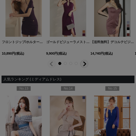
フロントジップ/ホルター紐/タイト/谷間見せ/半袖/スーツ生地/ミニドレス/キャバドレス【XS-Mサイズ/2カラー】[OF03]【YN】dzqsAG
ゴールドビジューラメストレッチミディアムドレス/キャバドレス【S-Lサイズ/2カラー】[OF03]【YN】dzwvFV
【送料無料】デコルテビジュー/ラメ/ストレッチ/ミニドレス/キャバドレス【XS-Lサイズ/5カラー】[OF03] 【YN】dzwvGI【一部予約商品/8月下旬発送予定】
10,890
円
(税込)
9,900
円
(税込)
14,740
円
(税込)
人気ランキング (ミディアムドレス)
No.13
No.14
No.15