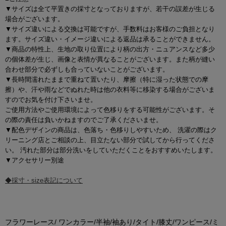
▼サイズは全て平置きの採寸となっておりますが、若干の誤差が生じる
場合がございます。
▼サイズ違いによる交換は可能ですが、手数料はお客様のご負担となり
ます。サイズ違い・イメージ違いによる返品は承ることができません。
▼商品の特性上、生地の取り位置により柄の出方・ニュアンスなど多少
の個体差が生じ、画像と表情が異なることがございます。また柄が縫い
合わせ部分で必ずしも合っていないことがございます。
▼長時間濡れたままで重ねて置いたり、摩擦（特に湿った状態での摩
擦）や、汗や雨などでぬれた時は他の衣料等に移染する場合がございま
すのでお気を付け下さいませ。
ご使用方法やご使用環境によって色移りをする可能性がございます。そ
の際の責任は負いかねますのでご了承くださいませ。
▼配色デザインの商品は、色落ち・色移りしやすいため、 洗濯の際はク
リーニング店とご相談の上、目立たない部分で試してから行ってくださ
い。 汚れた部分は部分洗いをしていただくことをおすすめいたします。
▼アクセサリー別途
◆採寸・size表記について