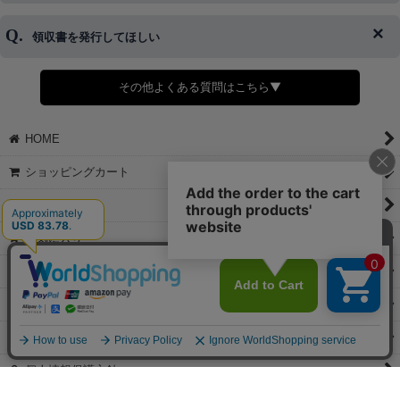
キャンセルをお断りさせて頂くことはがありますのであらかじめご
済・AmazonPayなどがございます。
了承ください。
領収書を発行してほしい
◆商品発送前の変更は承っております。
すでに発送手配済みで、変更処理が間に合わない場合はご容赦くだ
さい。
その他よくある質問はこちら▼
◆領収書はご希望頂いた場合のみ発行しております。
【これからご注文する場合】
HOME
STEP2「お届け先・お支払い」ページにて備考欄に下記の記載をお
願いします。
ショッピングカート
①領収書希望
②宛名（空欄は上様は不可）
マイページ
③但し書き（空欄やお品代は不可）
＞詳細は画像をタップ＜
お気に入り
【すでにご注文が完了している場合】
特定商取引法表示
①お電話・メール・LINEにて領収書希望の連絡をお願い致します
②後日、郵送にて領収書を送らせて頂きます。
ご利用案内
【マイページから発行する場合】
お問い合せ
①マイページから購入履歴→購入内容→領収書発行を選択。
②後日、郵送にて領収書を送らせて頂きます。
個人情報保護方針