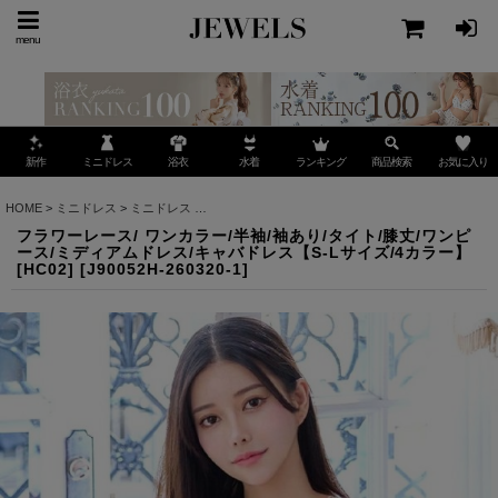
menu
ミニドレス
ランキング
お気に入り
新作
浴衣
水着
商品検索
HOME
>
ミニドレス
>
ミニドレス
>
フラワーレース/ ワンカラー/半袖/袖あり/タイト/膝丈/
フラワーレース/ ワンカラー/半袖/袖あり/タイト/膝丈/ワンピ
ース/ミディアムドレス/キャバドレス【S-Lサイズ/4カラー】
[HC02]
[
J90052H-260320-1
]