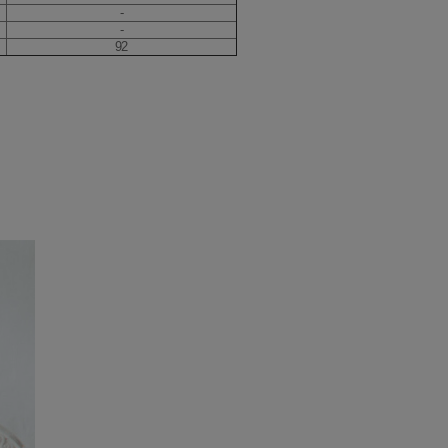
-
-
92