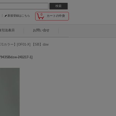
0
新規登録はこちら
カートの中身
取引法表示
お問い合せ
ー】[OF01-X] 【SB】dzw
7943SBdzw-241217-1
]