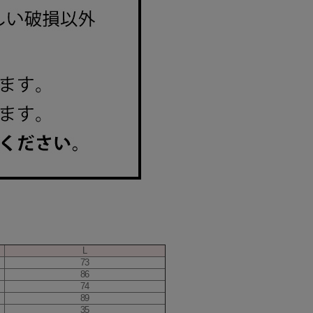
L
73
86
74
89
35