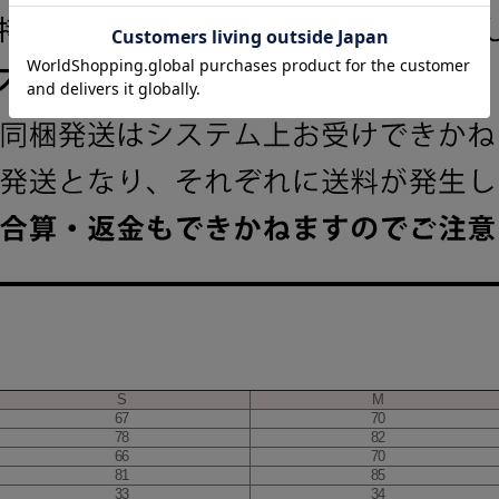
S
M
67
70
78
82
66
70
81
85
33
34