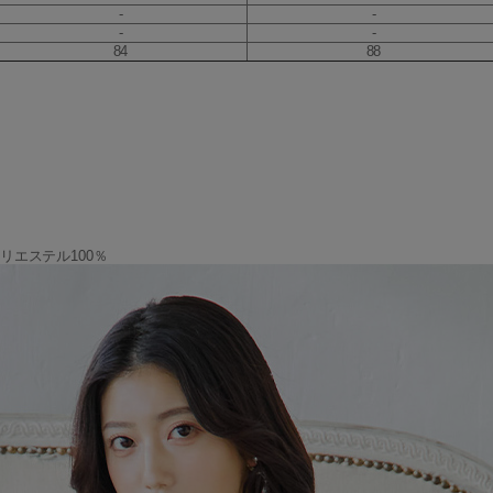
-
-
-
-
84
88
ポリエステル100％