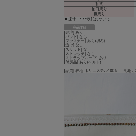
袖丈
袖口周り
裾周り
◆採寸・size表記について
商品詳細
[裏地] あり
[パッド] なし
[ファスナー] あり(後ろ)
[透け] なし
[スリット] なし
[ストレッチ] なし
[ストラップループ] あり
[付属品] あり(ベルト)
[品質] 表地 ポリエステル100％ 裏地 