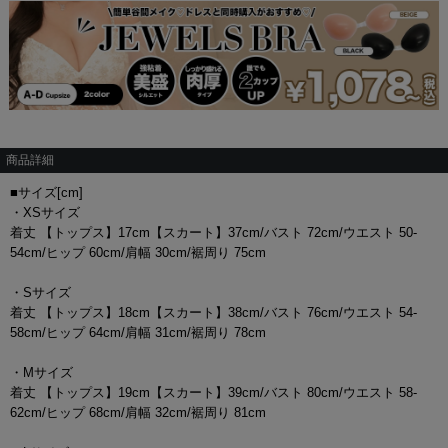
商品詳細
■サイズ[cm]
・XSサイズ
着丈 【トップス】17cm【スカート】37cm/バスト 72cm/ウエスト 50-
54cm/ヒップ 60cm/肩幅 30cm/裾周り 75cm
・Sサイズ
着丈 【トップス】18cm【スカート】38cm/バスト 76cm/ウエスト 54-
58cm/ヒップ 64cm/肩幅 31cm/裾周り 78cm
・Mサイズ
着丈 【トップス】19cm【スカート】39cm/バスト 80cm/ウエスト 58-
62cm/ヒップ 68cm/肩幅 32cm/裾周り 81cm