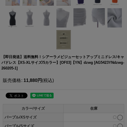
【即日発送】送料無料！シアーラメビジューセットアップミニドレス/キャ
バドレス【XS-XLサイズ/5カラー】[OF03]【YN】dzwg
[
AG5423YNdzwg-
260205-1
]
販売価格
:
11,880
円
(税込)
カラー/サイズ
在庫
パープル/XSサイズ
〇
パープル/Sサイズ
〇