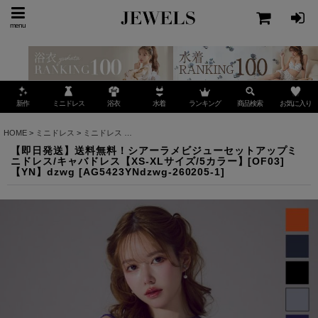
menu
ミニドレス
ランキング
お気に入り
新作
浴衣
水着
商品検索
HOME
>
ミニドレス
>
ミニドレス
>
【即日発送】送料無料！シアーラメビジューセットアップミ
【即日発送】送料無料！シアーラメビジューセットアップミ
ニドレス/キャバドレス【XS-XLサイズ/5カラー】[OF03]
【YN】dzwg
[
AG5423YNdzwg-260205-1
]