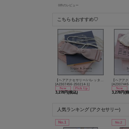
0
件のレビュー
こちらもおすすめ♡
【ヘアアクセサリー/バレッタ】ベージュビッグリボンバレッタ【1カラー】[OF02]
[
A2307456-250214-1
]
[
A2307445
3,278円
(税込)
3,278円
(
人気ランキング (アクセサリー)
No.1
No.2