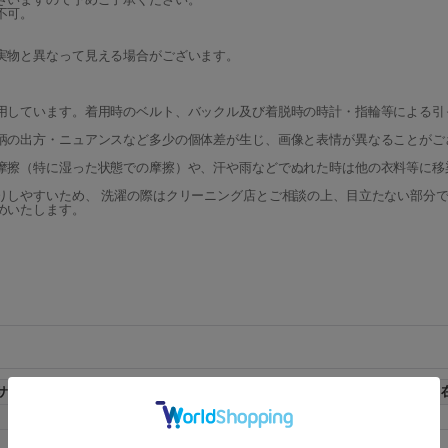
不可。
実物と異なって見える場合がございます。
用しています。着用時のベルト、バックル及び着脱時の時計・指輪等による引
柄の出方・ニュアンスなど多少の個体差が生じ、画像と表情が異なることがご
摩擦（特に湿った状態での摩擦）や、汗や雨などでぬれた時は他の衣料等に移
りしやすいため、 洗濯の際はクリーニング店とご相談の上、目立たない部分で
めいたします。
サイズ