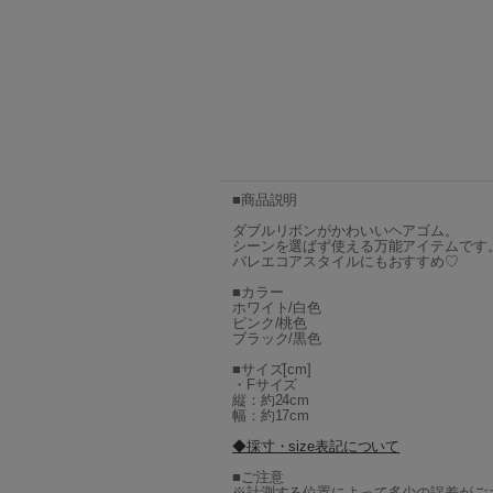
■商品説明
ダブルリボンがかわいいヘアゴム。
シーンを選ばず使える万能アイテムです
バレエコアスタイルにもおすすめ♡
■カラー
ホワイト/白色
ピンク/桃色
ブラック/黒色
■サイズ[cm]
・Fサイズ
縦：約24cm
幅：約17cm
◆採寸・size表記について
■ご注意
※計測する位置によって多少の誤差がご