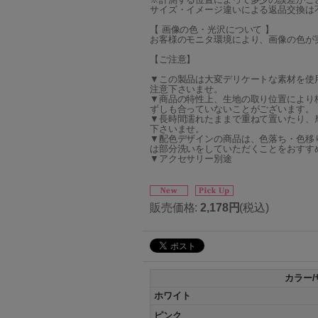
サイズ・イメージ違いによる返品交換は
【 画像の色・光沢について 】
お客様のモニタ環境により、画像の色が
【ご注意】
▼この製品は大変デリケートな素材を使
注意下さいませ。
▼商品の特性上、生地の取り位置により
ずしも合っていないことがございます。
▼長時間濡れたままで重ねて置いたり、
下さいませ。
▼配色デザインの商品は、色落ち・色移
は部分洗いをしていただくことをおすす
▼アクセサリー別途
販売価格
:
2,178円
(税込)
カラー/
ホワイト
ピンク