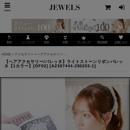
menu
ミニドレス
ランキング
お気に入り
新作
浴衣
水着
商品検索
HOME
>
アクセサリー
>
ヘアアクセサリー
>
【ヘアアクセサリー/バレッタ】ライトストーン
【ヘアアクセサリー/バレッタ】ライトストーンリボンバレッ
タ【1カラー】[OF02]
[
A2307444-250203-1
]