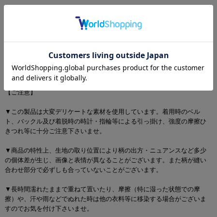
【 画像の色・光沢について 】
お客様のモニタ環境により、画像の色が実物と異なって見える場合がご
ざいます。
【ご注意】
▼この製品は大変デリケートな素材を使用しています。着用時のベル
ト、バックル及び着脱時の時計・指輪等による引っ掛け、強度の摩擦ひ
きつれ等に十分ご注意下さいませ。
▼商品の特性上、生地の取り位置により柄の出方・ニュアンスなど多少
の個体差が生じ、画像と表情が異なることがございます。また柄が縫い
合わせ部分で必ずしも合っていないことがございます。
▼長時間濡れたままで重ねて置いたり、摩擦（特に湿った状態での摩
擦）や、汗や雨などでぬれた時は他の衣料等に移染する場合がございま
すのでお気を付け下さいませ。