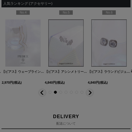
人気ランキング (アクセサリー)
No.4
No.5
No.6
60527-1
2カラー】[OF02]
[
NE355-260528-1
]
]
【ピアス】ウェーブラインロングピアス【Fサイズ/1カラー】
[
NE337-260530-1
【ピアス】アシンメトリーバタフライビジューピアス【Fサイズ/1カラー】[OF02]
[
MG-PI402-GD-F
]
]
【ピアス】ラウンドビジュースクエアピアス【Fサイズ/1カラー】[OF02]
2,970
円
(税込)
4,840
円
(税込)
4,840
円
(税込)
DELIVERY
配送について