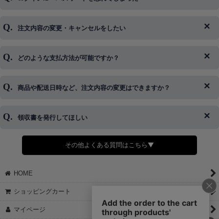
注文内容の変更・キャンセルをしたい
◆下記ページより、ログインIDの変更が可能です。
ログイン情報をお忘れの方はコチラ＞＞
どのような支払方法が可能ですか？
◆即日発送を行なっている関係上、午後以降のご連絡やキャンセル
はご対応できない場合がございます。
ご希望の場合は、お早めにご連絡を頂けますようお願い致します。
商品や配送日時など、注文内容の変更はできますか？
※発送後、発送準備が完了しお手続きが間に合わない場合は変更、
◆代金引換・クレジットカード・携帯キャリア決済・おねだり決
キャンセルをお断りさせて頂くことはがありますのであらかじめご
済・AmazonPayなどがございます。
了承ください。
領収書を発行してほしい
◆商品発送前の変更は承っております。
すでに発送手配済みで、変更処理が間に合わない場合はご容赦くだ
さい。
その他よくある質問はこちら▼
◆領収書はご希望頂いた場合のみ発行しております。
【これからご注文する場合】
HOME
STEP2「お届け先・お支払い」ページにて備考欄に下記の記載をお
願いします。
ショッピングカート
①領収書希望
②宛名（空欄は上様は不可）
マイページ
③但し書き（空欄やお品代は不可）