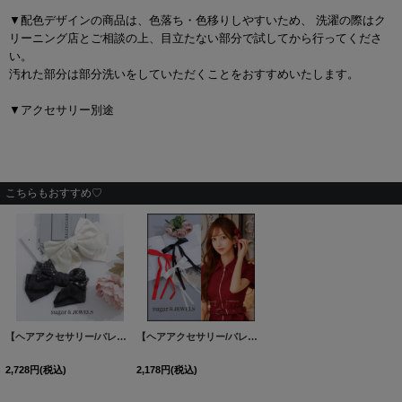
▼配色デザインの商品は、色落ち・色移りしやすいため、 洗濯の際はク
リーニング店とご相談の上、目立たない部分で試してから行ってくださ
い。
汚れた部分は部分洗いをしていただくことをおすすめいたします。
▼アクセサリー別途
こちらもおすすめ♡
【ヘアアクセサリー/バレッタ】サテンリボンバレッタ【2カラー】[OF02]
【ヘアアクセサリー/バレッタ】リボンヘアクリップ【3カラー】[OF02]
[
HA10001-240
2,728
円
(税込)
2,178
円
(税込)